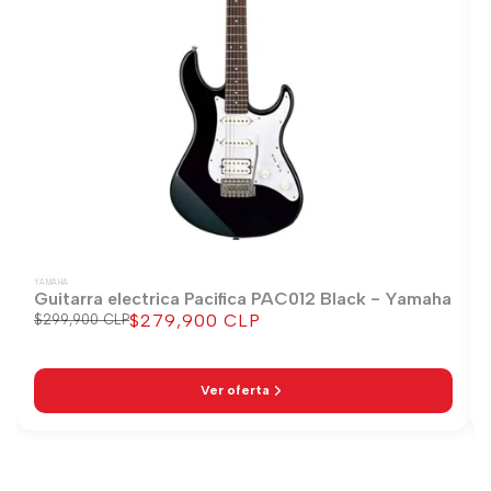
YAMAHA
Guitarra electrica Pacifica PAC012 Black - Yamaha
$279,900 CLP
Precio
$299,900 CLP
Precio
regular
de
venta
Ver oferta