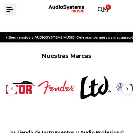
Saltar
0
al
contenido
¡Bienvenidos a AUDIOSYSTEMS MUSIC! Celebramos nuestra inauguració
Nuestras Marcas
Tu Tienda de Instrumentos y Audio Profesional