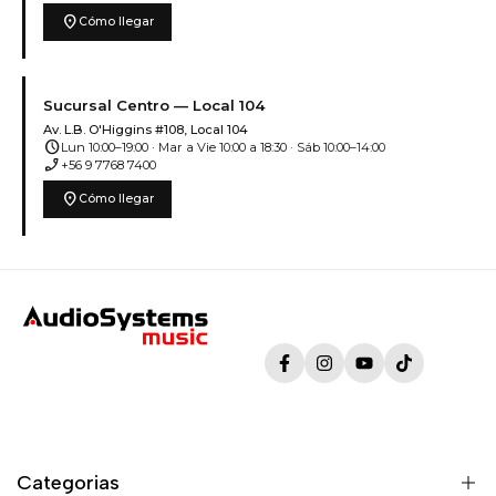
location_on
Cómo llegar
Sucursal Centro — Local 104
Av. L.B. O'Higgins #108, Local 104
schedule
Lun 10:00–19:00 · Mar a Vie 10:00 a 18:30 · Sáb 10:00–14:00
phone_enabled
+56 9 7768 7400
location_on
Cómo llegar
Facebook
Instagram
YouTube
TikTok
Categorias