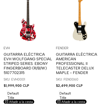
Inicia
Inicia
Inicia
Inicia
Vista
Vista
EVH
FENDER
Proveedor:
Proveedor:
sesión
sesión
sesión
sesión
rápida
rápida
GUITARRA ELÉCTRICA
GUITARRA ELÉCTRICA
para
para
para
para
EVH WOLFGANG SPECIAL
AMERICAN
usar
usar
usar
usar
STRIPED SERIES: EBONY
PROFESSIONAL II
la
Compare
la
Compare
FINGERBOARD (R/B/W)
TELECASTER DELUX
lista
lista
5107702315
MAPLE - FENDER
de
de
SKU: EVH0001
SKU: FEN0060
deseos.
deseos.
Precio
$1,999,900 CLP
Precio
$2,499,900 CLP
de
de
venta
venta
Default
Default
Title
Title
Añadir a la cesta
Añadir a la cesta