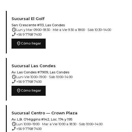
Sucursal El Golf
San Crescente #113, Las Condes
schedule
Lun y Mar 09:00–18:30 · Mié a Vie 9:30 a 18:00 · Sáb 10:30–14:00
phone_enabled
+56 9 7768 7400
location_on
Cómo llegar
Sucursal Las Condes
Av. Las Condes #7909, Las Condes
schedule
Lun–Vie 10:00–19:00 · Sáb 10:00–14:00
phone_enabled
+56 9 7768 7400
location_on
Cómo llegar
Sucursal Centro — Crown Plaza
Av. L.B. O'Higgins #142, Loc. 174 y 195
schedule
Lun 10:00–19:00 · Mar a Vie 10:00 a 18:30 · Sáb 10:00–14:00
phone_enabled
+56 9 7768 7400