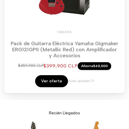
YAMAHA
Pack de Guitarra Eléctrica Yamaha Gigmaker
ERG121GPII (Metallic Red) con Amplificador
y Accesorios
Precio
$399,900 CLP
Precio
$459,900 CLP
Ahorra
$60,000
regular
de
venta
Ver oferta
¡Solo quedan 7!
Recién Llegados