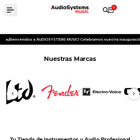
Saltar
0
al
contenido
¡Bienvenidos a AUDIOSYSTEMS MUSIC! Celebramos nuestra inauguració
Nuestras Marcas
Tu Tienda de Instrumentos y Audio Profesional