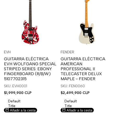
Inicia
Inicia
Inicia
Inicia
Vista
Vista
EVH
FENDER
Proveedor:
Proveedor:
sesión
sesión
sesión
sesión
rápida
rápida
GUITARRA ELÉCTRICA
GUITARRA ELÉCTRICA
para
para
para
para
EVH WOLFGANG SPECIAL
AMERICAN
usar
usar
usar
usar
STRIPED SERIES: EBONY
PROFESSIONAL II
la
Compare
la
Compare
FINGERBOARD (R/B/W)
TELECASTER DELUX
lista
lista
5107702315
MAPLE - FENDER
de
de
SKU: EVH0001
SKU: FEN0060
deseos.
deseos.
Precio
$1,999,900 CLP
Precio
$2,499,900 CLP
de
de
venta
venta
Default
Default
Title
Title
Añadir a la cesta
Añadir a la cesta