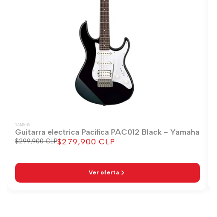
YAMAHA
Guitarra electrica Pacifica PAC012 Black - Yamaha
$279,900 CLP
Precio
$299,900 CLP
Precio
regular
de
venta
Ver oferta