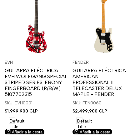
Inicia
Inicia
Inicia
Inicia
Vista
Vista
EVH
FENDER
Proveedor:
Proveedor:
sesión
sesión
sesión
sesión
rápida
rápida
GUITARRA ELÉCTRICA
GUITARRA ELÉCTRICA
para
para
para
para
EVH WOLFGANG SPECIAL
AMERICAN
usar
usar
usar
usar
STRIPED SERIES: EBONY
PROFESSIONAL II
la
Compare
la
Compare
FINGERBOARD (R/B/W)
TELECASTER DELUX
lista
lista
5107702315
MAPLE - FENDER
de
de
SKU: EVH0001
SKU: FEN0060
deseos.
deseos.
Precio
$1,999,900 CLP
Precio
$2,499,900 CLP
de
de
venta
venta
Default
Default
Title
Title
Añadir a la cesta
Añadir a la cesta