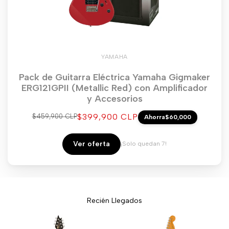
YAMAHA
Pack de Guitarra Eléctrica Yamaha Gigmaker
ERG121GPII (Metallic Red) con Amplificador
y Accesorios
Precio
$399,900 CLP
Precio
$459,900 CLP
Ahorra
$60,000
regular
de
venta
Ver oferta
¡Solo quedan 7!
Recién Llegados