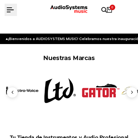
Saltar
0
al
contenido
¡Bienvenidos a AUDIOSYSTEMS MUSIC! Celebramos nuestra inauguració
Nuestras Marcas
Tu Tienda de Instrumentos y Audio Profesional