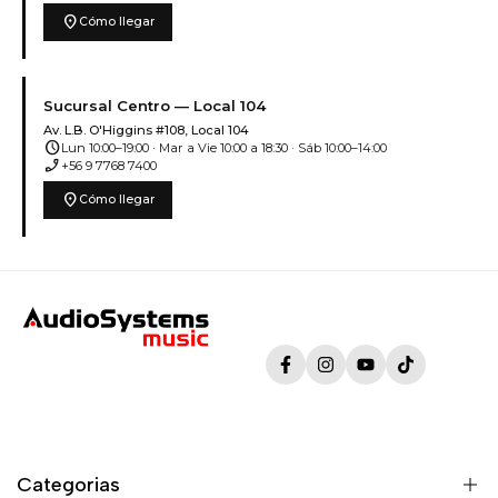
location_on
Cómo llegar
Sucursal Centro — Local 104
Av. L.B. O'Higgins #108, Local 104
schedule
Lun 10:00–19:00 · Mar a Vie 10:00 a 18:30 · Sáb 10:00–14:00
phone_enabled
+56 9 7768 7400
location_on
Cómo llegar
Facebook
Instagram
YouTube
TikTok
Categorias