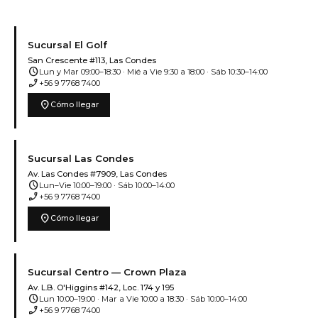
Sucursal El Golf
San Crescente #113, Las Condes
schedule
Lun y Mar 09:00–18:30 · Mié a Vie 9:30 a 18:00 · Sáb 10:30–14:00
phone_enabled
+56 9 7768 7400
location_on
Cómo llegar
Sucursal Las Condes
Av. Las Condes #7909, Las Condes
schedule
Lun–Vie 10:00–19:00 · Sáb 10:00–14:00
phone_enabled
+56 9 7768 7400
location_on
Cómo llegar
Sucursal Centro — Crown Plaza
Av. L.B. O'Higgins #142, Loc. 174 y 195
schedule
Lun 10:00–19:00 · Mar a Vie 10:00 a 18:30 · Sáb 10:00–14:00
phone_enabled
+56 9 7768 7400