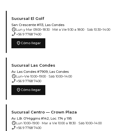
Sucursal El Golf
San Crescente #113, Las Condes
schedule
Lun y Mar 09:00–18:30 · Mié a Vie 9:30 a 18:00 · Sáb 10:30–14:00
phone_enabled
+56 9 7768 7400
location_on
Cómo llegar
Sucursal Las Condes
Av. Las Condes #7909, Las Condes
schedule
Lun–Vie 10:00–19:00 · Sáb 10:00–14:00
phone_enabled
+56 9 7768 7400
location_on
Cómo llegar
Sucursal Centro — Crown Plaza
Av. L.B. O'Higgins #142, Loc. 174 y 195
schedule
Lun 10:00–19:00 · Mar a Vie 10:00 a 18:30 · Sáb 10:00–14:00
phone_enabled
+56 9 7768 7400