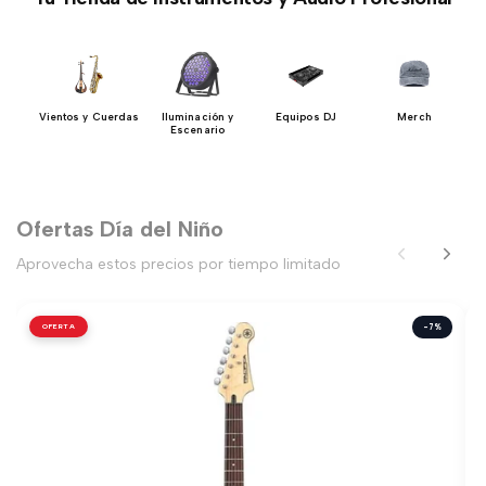
y
Vientos y Cuerdas
Iluminación y
Equipos DJ
Merch
es
Escenario
Ofertas Día del Niño
Aprovecha estos precios por tiempo limitado
OFERTA
-7%