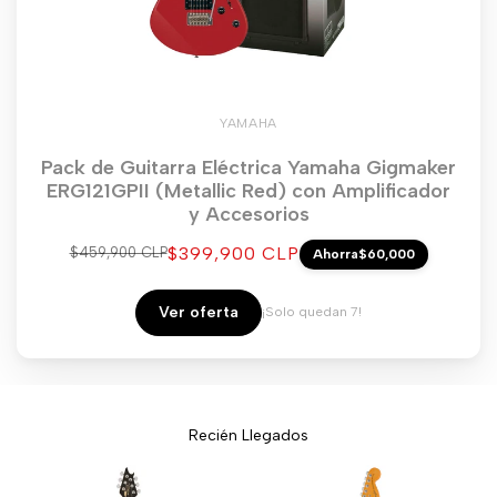
YAMAHA
Pack de Guitarra Eléctrica Yamaha Gigmaker
ERG121GPII (Metallic Red) con Amplificador
y Accesorios
Precio
$399,900 CLP
Precio
$459,900 CLP
Ahorra
$60,000
regular
de
venta
Ver oferta
¡Solo quedan 7!
Recién Llegados