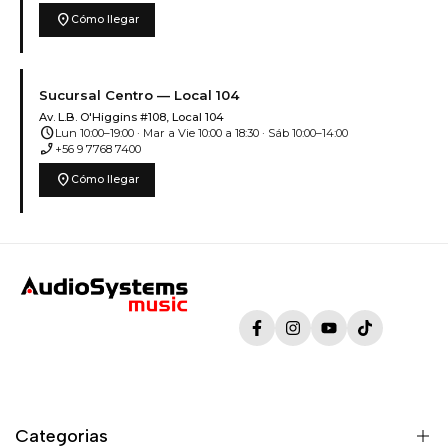
location_on
Cómo llegar
Sucursal Centro — Local 104
Av. L.B. O'Higgins #108, Local 104
schedule
Lun 10:00–19:00 · Mar a Vie 10:00 a 18:30 · Sáb 10:00–14:00
phone_enabled
+56 9 7768 7400
location_on
Cómo llegar
Facebook
Instagram
YouTube
TikTok
Categorias