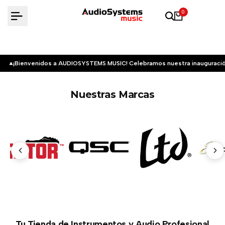
Saltar
0
al
contenido
¡Bienvenidos a AUDIOSYSTEMS MUSIC! Celebramos nuestra inauguració
Nuestras Marcas
Tu Tienda de Instrumentos y Audio Profesional