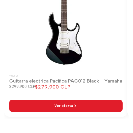
YAMAHA
Guitarra electrica Pacifica PAC012 Black - Yamaha
$279,900 CLP
Precio
$299,900 CLP
Precio
regular
de
venta
Ver oferta