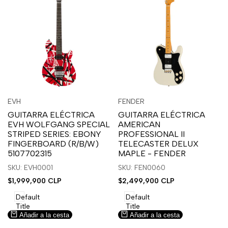
Inicia
Inicia
Inicia
Inicia
Vista
Vista
EVH
FENDER
Proveedor:
Proveedor:
sesión
sesión
sesión
sesión
rápida
rápida
GUITARRA ELÉCTRICA
GUITARRA ELÉCTRICA
para
para
para
para
EVH WOLFGANG SPECIAL
AMERICAN
usar
usar
usar
usar
STRIPED SERIES: EBONY
PROFESSIONAL II
la
Compare
la
Compare
FINGERBOARD (R/B/W)
TELECASTER DELUX
lista
lista
5107702315
MAPLE - FENDER
de
de
SKU: EVH0001
SKU: FEN0060
deseos.
deseos.
Precio
$1,999,900 CLP
Precio
$2,499,900 CLP
de
de
venta
venta
Default
Default
Title
Title
Añadir a la cesta
Añadir a la cesta