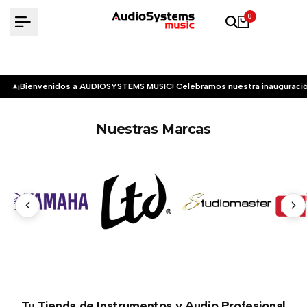
Saltar
0
al
contenido
¡Bienvenidos a AUDIOSYSTEMS MUSIC! Celebramos nuestra inauguració
Nuestras Marcas
Tu Tienda de Instrumentos y Audio Profesional