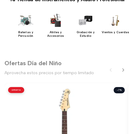
 y
Baterías y
Atriles y
Grabación y
Vientos y Cuerdas
res
Percusión
Accesorios
Estudio
Ofertas Día del Niño
Aprovecha estos precios por tiempo limitado
OFERTA
-7%