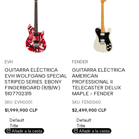
Inicia
Inicia
Inicia
Inicia
Vista
Vista
EVH
FENDER
Proveedor:
Proveedor:
sesión
sesión
sesión
sesión
rápida
rápida
GUITARRA ELÉCTRICA
GUITARRA ELÉCTRICA
para
para
para
para
EVH WOLFGANG SPECIAL
AMERICAN
usar
usar
usar
usar
STRIPED SERIES: EBONY
PROFESSIONAL II
la
Compare
la
Compare
FINGERBOARD (R/B/W)
TELECASTER DELUX
lista
lista
5107702315
MAPLE - FENDER
de
de
SKU: EVH0001
SKU: FEN0060
deseos.
deseos.
Precio
$1,999,900 CLP
Precio
$2,499,900 CLP
de
de
venta
venta
Default
Default
Title
Title
Añadir a la cesta
Añadir a la cesta