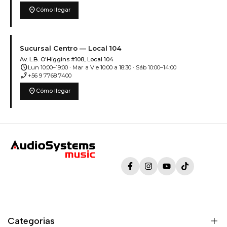
location_on
Cómo llegar
Sucursal Centro — Local 104
Av. L.B. O'Higgins #108, Local 104
schedule
Lun 10:00–19:00 · Mar a Vie 10:00 a 18:30 · Sáb 10:00–14:00
phone_enabled
+56 9 7768 7400
location_on
Cómo llegar
Facebook
Instagram
YouTube
TikTok
Categorias