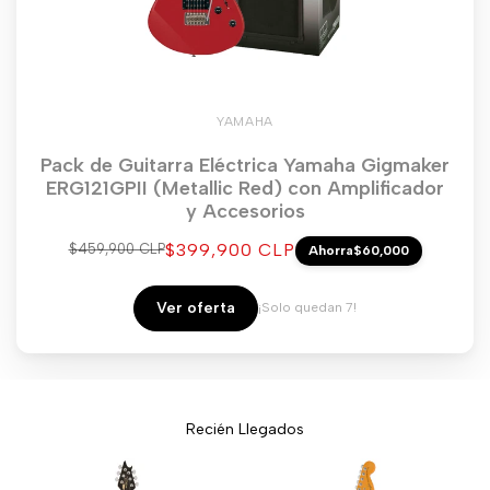
YAMAHA
Pack de Guitarra Eléctrica Yamaha Gigmaker
ERG121GPII (Metallic Red) con Amplificador
y Accesorios
Precio
$399,900 CLP
Precio
$459,900 CLP
Ahorra
$60,000
regular
de
venta
Ver oferta
¡Solo quedan 7!
Recién Llegados