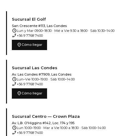
Sucursal El Golf
San Crescente #113, Las Condes
schedule
Lun y Mar 09:00–18:30 · Mié a Vie 9:30 a 18:00 · Sáb 10:30–14:00
phone_enabled
+56 9 7768 7400
location_on
Cómo llegar
Sucursal Las Condes
Av. Las Condes #7909, Las Condes
schedule
Lun–Vie 10:00–19:00 · Sáb 10:00–14:00
phone_enabled
+56 9 7768 7400
location_on
Cómo llegar
Sucursal Centro — Crown Plaza
Av. L.B. O'Higgins #142, Loc. 174 y 195
schedule
Lun 10:00–19:00 · Mar a Vie 10:00 a 18:30 · Sáb 10:00–14:00
phone_enabled
+56 9 7768 7400