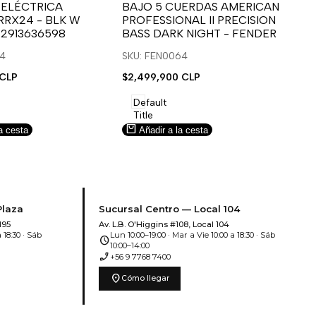
para
para
 ELÉCTRICA
BAJO 5 CUERDAS AMERICAN
B
RRX24 - BLK W
PROFESSIONAL II PRECISION
FA
usar
usar
u
 2913636598
BASS DARK NIGHT - FENDER
SN
e
la
Compare
l
lista
l
14
SKU: FEN0064
SK
de
 CLP
Precio
$2,499,900 CLP
Pr
$5
deseos.
de
de
venta
ve
Default
Title
a cesta
Añadir a la cesta
Plaza
Sucursal Centro — Local 104
195
Av. L.B. O'Higgins #108, Local 104
 18:30 · Sáb
Lun 10:00–19:00 · Mar a Vie 10:00 a 18:30 · Sáb
schedule
10:00–14:00
phone_enabled
+56 9 7768 7400
location_on
Cómo llegar