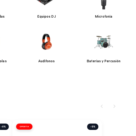
das
Equipos DJ
Microfonía
olas
Audífonos
Baterías y Percusión
-8%
OFERTA
-5%