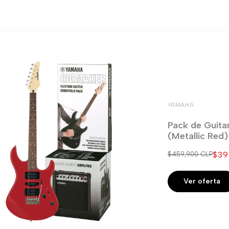
YAMAHA
Pack de Guita
(Metallic Red
Pre
$39
Precio
$459,900 CLP
regular
de
ven
Ver oferta