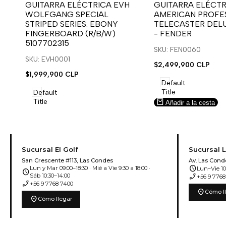
para
para
para
para
GUITARRA ELÉCTRICA EVH
GUITARRA ELÉCTR
WOLFGANG SPECIAL
AMERICAN PROFES
usar
usar
usar
usar
STRIPED SERIES: EBONY
TELECASTER DEL
la
Compare
la
Compare
FINGERBOARD (R/B/W)
- FENDER
lista
lista
5107702315
de
de
SKU: FEN0060
deseos.
deseos.
SKU: EVH0001
Precio
$2,499,900 CLP
de
Precio
$1,999,900 CLP
venta
de
Default
venta
Title
Default
Title
Añadir a la cesta
Añadir a la cesta
Sucursal El Golf
Sucursal 
San Crescente #113, Las Condes
Av. Las Cond
schedule
Lun y Mar 09:00–18:30 · Mié a Vie 9:30 a 18:00 ·
Lun–Vie 10:
schedule
phone_enabled
Sáb 10:30–14:00
+56 9 7768
phone_enabled
+56 9 7768 7400
location_on
Cómo l
location_on
Cómo llegar