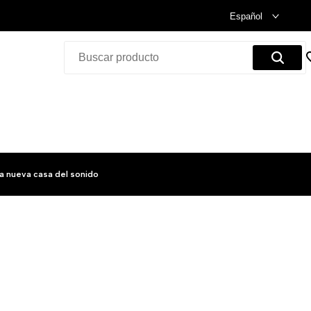
Celebramos nuestra inauguración.
Compra Ya!
Español
a nueva casa del sonido