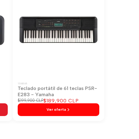
YAMAHA
-
Teclado portátil de 61 teclas PSR-
E283 - Yamaha
Precio
$189,900 CLP
Precio
$199,900 CLP
regular
de
Ver oferta
venta