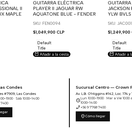
para
para
para
para
ICA
GUITARRA ELÉCTRICA
GUITARRA
SIONAL II
PLAYER II JAGUAR RW
JACKSON 
usar
usar
usar
usar
UX MAPLE
AQUATONE BLUE - FENDER
YLW BVLS
la
Compare
la
Compar
lista
lista
SKU: FEN0094
SKU: JAC00
de
de
Precio
$1,049,900 CLP
Precio
$1,249,900
deseos.
deseos.
de
de
venta
venta
Default
Default
Title
Title
Añadir a la cesta
Añadir a l
Las Condes
Sucursal Centro — Crown 
es #7909, Las Condes
Av. L.B. O'Higgins #142, Loc. 174 y 
Lun 10:00–19:00 · Mar a Vie 10:00 a
00–19:00 · Sáb 10:00–14:00
schedule
10:00–14:00
 7400
phone_enabled
+56 9 7768 7400
legar
location_on
Cómo llegar