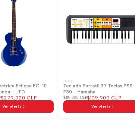
YAMAHA
éctrica Eclipse EC-10
Teclado Portatil 37 Teclas PSS
unda - LTD
F30 - Yamaha
Precio
$279,920 CLP
Precio
$109,900 CLP
P
Precio
$119,900 CLP
regular
de
de
Ver oferta
Ver oferta
venta
venta