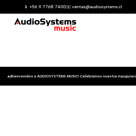
Saltar
📱 +56 9 7768 7400
✉️ ventas@audiosystems.cl
al
contenido
¡Bienvenidos a AUDIOSYSTEMS MUSIC! Celebramos nuestra inauguraci