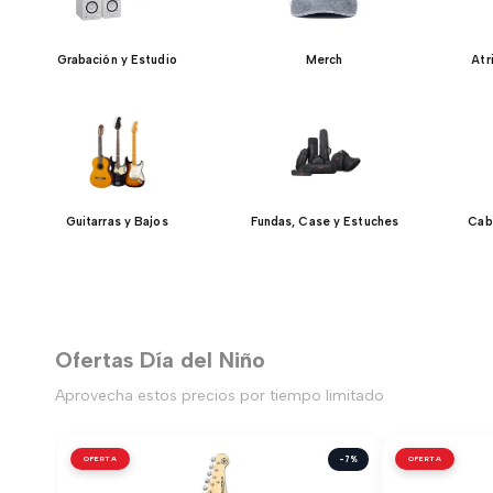
Grabación y Estudio
Merch
Atr
Guitarras y Bajos
Fundas, Case y Estuches
Cab
Ofertas Día del Niño
Aprovecha estos precios por tiempo limitado
OFERTA
-7%
OFERTA