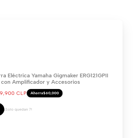
rra Eléctrica Yamaha Gigmaker ERG121GPII
) con Amplificador y Accesorios
cio
9,900 CLP
Ahorra
$60,000
ta
¡Solo quedan 7!