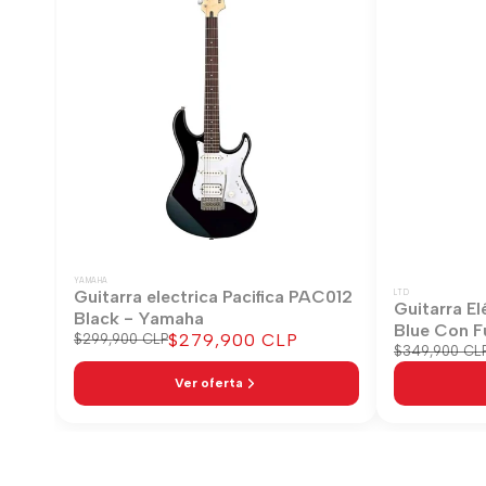
YAMAHA
Guitarra electrica Pacifica PAC012
LTD
Guitarra El
Black - Yamaha
Blue Con F
Precio
$279,900 CLP
Precio
$299,900 CLP
Precio
$349,900 CL
regular
de
regular
venta
Ver oferta