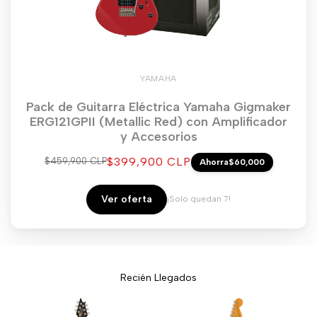
YAMAHA
Pack de Guitarra Eléctrica Yamaha Gigmaker
ERG121GPII (Metallic Red) con Amplificador
y Accesorios
Precio
$399,900 CLP
Precio
$459,900 CLP
Ahorra
$60,000
regular
de
venta
Ver oferta
¡Solo quedan 7!
Recién Llegados