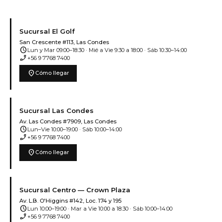
Sucursal El Golf
San Crescente #113, Las Condes
schedule
Lun y Mar 09:00–18:30 · Mié a Vie 9:30 a 18:00 · Sáb 10:30–14:00
phone_enabled
+56 9 7768 7400
location_on
Cómo llegar
Sucursal Las Condes
Av. Las Condes #7909, Las Condes
schedule
Lun–Vie 10:00–19:00 · Sáb 10:00–14:00
phone_enabled
+56 9 7768 7400
location_on
Cómo llegar
Sucursal Centro — Crown Plaza
Av. L.B. O'Higgins #142, Loc. 174 y 195
schedule
Lun 10:00–19:00 · Mar a Vie 10:00 a 18:30 · Sáb 10:00–14:00
phone_enabled
+56 9 7768 7400