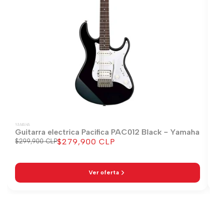
YAMAHA
Guitarra electrica Pacifica PAC012 Black - Yamaha
$279,900 CLP
Precio
$299,900 CLP
Precio
regular
de
venta
Ver oferta