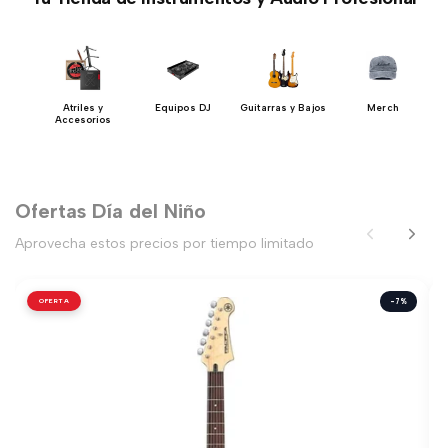
s y
Atriles y
Equipos DJ
Guitarras y Bajos
Merch
as
Accesorios
Ofertas Día del Niño
Aprovecha estos precios por tiempo limitado
OFERTA
-7%