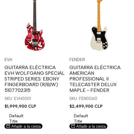
Inicia
Inicia
Inicia
Inicia
Vista
Vista
EVH
FENDER
Proveedor:
Proveedor:
sesión
sesión
sesión
sesión
rápida
rápida
GUITARRA ELÉCTRICA
GUITARRA ELÉCTRICA
para
para
para
para
EVH WOLFGANG SPECIAL
AMERICAN
usar
usar
usar
usar
STRIPED SERIES: EBONY
PROFESSIONAL II
la
Compare
la
Compare
FINGERBOARD (R/B/W)
TELECASTER DELUX
lista
lista
5107702315
MAPLE - FENDER
de
de
SKU: EVH0001
SKU: FEN0060
deseos.
deseos.
Precio
$1,999,900 CLP
Precio
$2,499,900 CLP
de
de
venta
venta
Default
Default
Title
Title
Añadir a la cesta
Añadir a la cesta