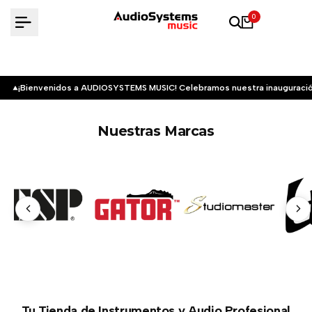
Saltar
0
al
contenido
¡Bienvenidos a AUDIOSYSTEMS MUSIC! Celebramos nuestra inauguració
Nuestras Marcas
Tu Tienda de Instrumentos y Audio Profesional