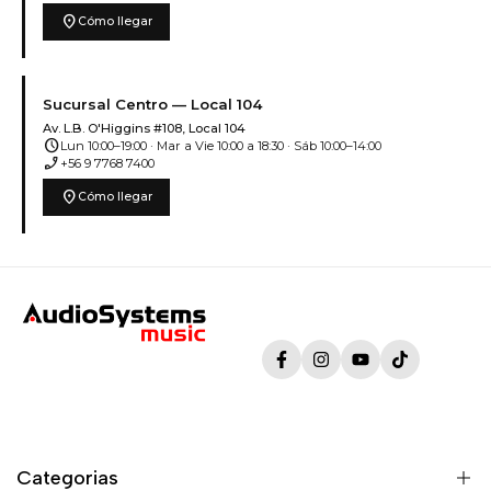
location_on
Cómo llegar
Sucursal Centro — Local 104
Av. L.B. O'Higgins #108, Local 104
schedule
Lun 10:00–19:00 · Mar a Vie 10:00 a 18:30 · Sáb 10:00–14:00
phone_enabled
+56 9 7768 7400
location_on
Cómo llegar
Facebook
Instagram
YouTube
TikTok
Categorias