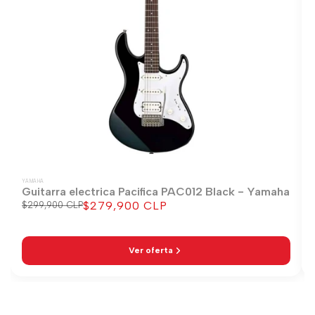
YAMAHA
Guitarra electrica Pacifica PAC012 Black - Yamaha
$279,900 CLP
Precio
$299,900 CLP
Precio
regular
de
venta
Ver oferta