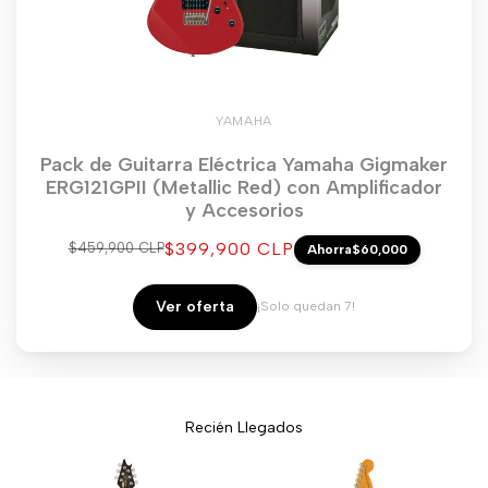
YAMAHA
Pack de Guitarra Eléctrica Yamaha Gigmaker
ERG121GPII (Metallic Red) con Amplificador
y Accesorios
Precio
$399,900 CLP
Precio
$459,900 CLP
Ahorra
$60,000
regular
de
venta
Ver oferta
¡Solo quedan 7!
Recién Llegados