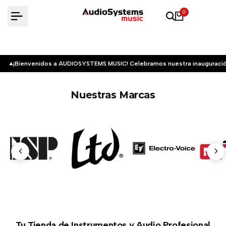
Saltar
0
al
contenido
¡Bienvenidos a AUDIOSYSTEMS MUSIC! Celebramos nuestra inauguració
Nuestras Marcas
Tu Tienda de Instrumentos y Audio Profesional