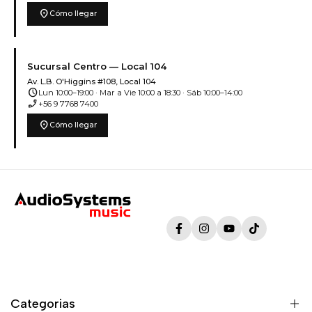
location_on
Cómo llegar
Sucursal Centro — Local 104
Av. L.B. O'Higgins #108, Local 104
schedule
Lun 10:00–19:00 · Mar a Vie 10:00 a 18:30 · Sáb 10:00–14:00
phone_enabled
+56 9 7768 7400
location_on
Cómo llegar
Facebook
Instagram
YouTube
TikTok
Categorias