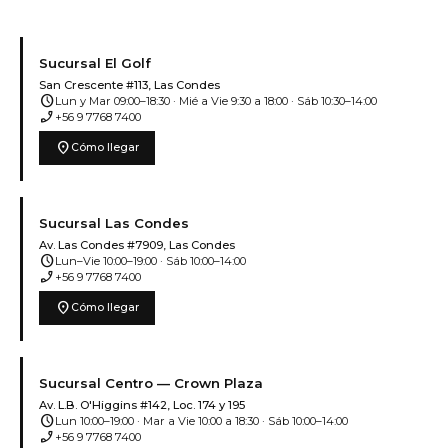
Sucursal El Golf
San Crescente #113, Las Condes
schedule
Lun y Mar 09:00–18:30 · Mié a Vie 9:30 a 18:00 · Sáb 10:30–14:00
phone_enabled
+56 9 7768 7400
location_on
Cómo llegar
Sucursal Las Condes
Av. Las Condes #7909, Las Condes
schedule
Lun–Vie 10:00–19:00 · Sáb 10:00–14:00
phone_enabled
+56 9 7768 7400
location_on
Cómo llegar
Sucursal Centro — Crown Plaza
Av. L.B. O'Higgins #142, Loc. 174 y 195
schedule
Lun 10:00–19:00 · Mar a Vie 10:00 a 18:30 · Sáb 10:00–14:00
phone_enabled
+56 9 7768 7400