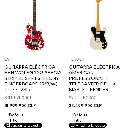
Inicia
Inicia
Inicia
Inicia
Vista
Vista
EVH
FENDER
Proveedor:
Proveedor:
sesión
sesión
sesión
sesión
rápida
rápida
GUITARRA ELÉCTRICA
GUITARRA ELÉCTRICA
para
para
para
para
EVH WOLFGANG SPECIAL
AMERICAN
usar
usar
usar
usar
STRIPED SERIES: EBONY
PROFESSIONAL II
la
Compare
la
Compare
FINGERBOARD (R/B/W)
TELECASTER DELUX
lista
lista
5107702315
MAPLE - FENDER
de
de
SKU: EVH0001
SKU: FEN0060
deseos.
deseos.
Precio
$1,999,900 CLP
Precio
$2,499,900 CLP
de
de
venta
venta
Default
Default
Title
Title
Añadir a la cesta
Añadir a la cesta