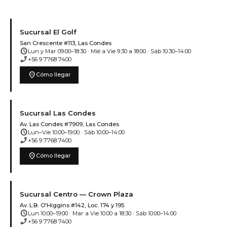
Sucursal El Golf
San Crescente #113, Las Condes
schedule
Lun y Mar 09:00–18:30 · Mié a Vie 9:30 a 18:00 · Sáb 10:30–14:00
phone_enabled
+56 9 7768 7400
location_on
Cómo llegar
Sucursal Las Condes
Av. Las Condes #7909, Las Condes
schedule
Lun–Vie 10:00–19:00 · Sáb 10:00–14:00
phone_enabled
+56 9 7768 7400
location_on
Cómo llegar
Sucursal Centro — Crown Plaza
Av. L.B. O'Higgins #142, Loc. 174 y 195
schedule
Lun 10:00–19:00 · Mar a Vie 10:00 a 18:30 · Sáb 10:00–14:00
phone_enabled
+56 9 7768 7400