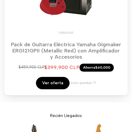
YAMAHA
Pack de Guitarra Eléctrica Yamaha Gigmaker
ERG121GPII (Metallic Red) con Amplificador
y Accesorios
Precio
$399,900 CLP
Precio
$459,900 CLP
Ahorra
$60,000
regular
de
venta
Ver oferta
¡Solo quedan 7!
Recién Llegados