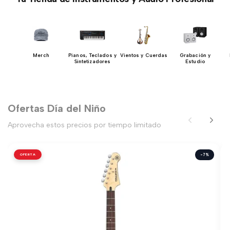
y
Merch
Pianos, Teclados y
Vientos y Cuerdas
Grabación y
es
Sintetizadores
Estudio
Ofertas Día del Niño
Aprovecha estos precios por tiempo limitado
OFERTA
-7%