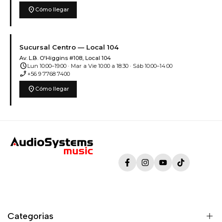
location_on
Cómo llegar
Sucursal Centro — Local 104
Av. L.B. O'Higgins #108, Local 104
schedule
Lun 10:00–19:00 · Mar a Vie 10:00 a 18:30 · Sáb 10:00–14:00
phone_enabled
+56 9 7768 7400
location_on
Cómo llegar
Facebook
Instagram
YouTube
TikTok
Categorias