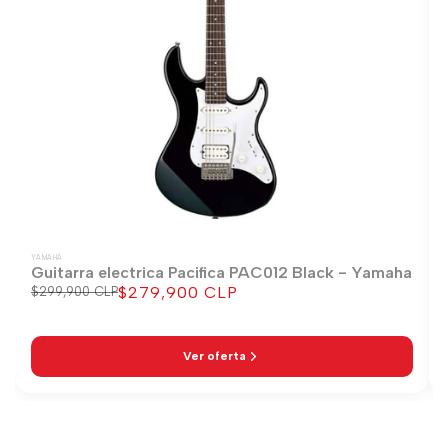
YAMAHA
Guitarra electrica Pacifica PAC012 Black - Yamaha
$279,900 CLP
Precio
$299,900 CLP
Precio
regular
de
venta
Ver oferta