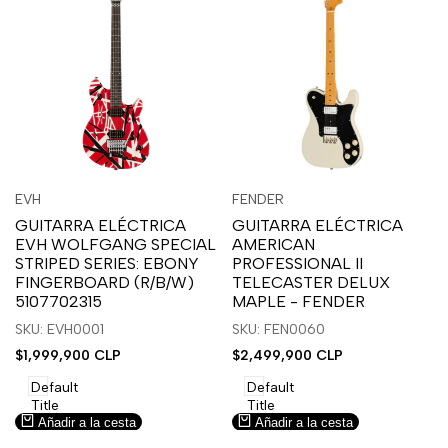
Inicia
Inicia
Inicia
Inicia
Vista
Vista
EVH
FENDER
Proveedor:
Proveedor:
sesión
sesión
sesión
sesión
rápida
rápida
GUITARRA ELÉCTRICA
GUITARRA ELÉCTRICA
para
para
para
para
EVH WOLFGANG SPECIAL
AMERICAN
usar
usar
usar
usar
STRIPED SERIES: EBONY
PROFESSIONAL II
la
Compare
la
Compare
FINGERBOARD (R/B/W)
TELECASTER DELUX
lista
lista
5107702315
MAPLE - FENDER
de
de
SKU: EVH0001
SKU: FEN0060
deseos.
deseos.
Precio
$1,999,900 CLP
Precio
$2,499,900 CLP
de
de
venta
venta
Default
Default
Title
Title
Añadir a la cesta
Añadir a la cesta