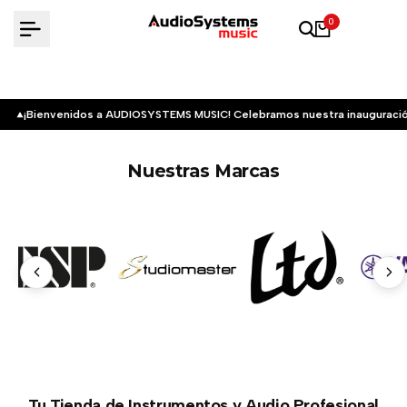
Saltar
0
al
contenido
¡Bienvenidos a AUDIOSYSTEMS MUSIC! Celebramos nuestra inauguració
Nuestras Marcas
Tu Tienda de Instrumentos y Audio Profesional