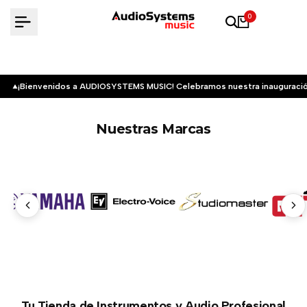
Saltar
0
al
contenido
¡Bienvenidos a AUDIOSYSTEMS MUSIC! Celebramos nuestra inauguració
Nuestras Marcas
Tu Tienda de Instrumentos y Audio Profesional