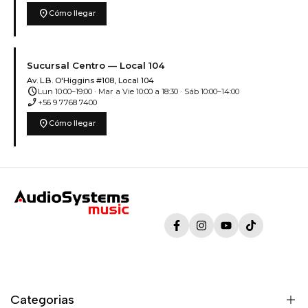
location_on
Cómo llegar
Sucursal Centro — Local 104
Av. L.B. O'Higgins #108, Local 104
schedule
Lun 10:00–19:00 · Mar a Vie 10:00 a 18:30 · Sáb 10:00–14:00
phone_enabled
+56 9 7768 7400
location_on
Cómo llegar
Facebook
Instagram
YouTube
TikTok
Categorias