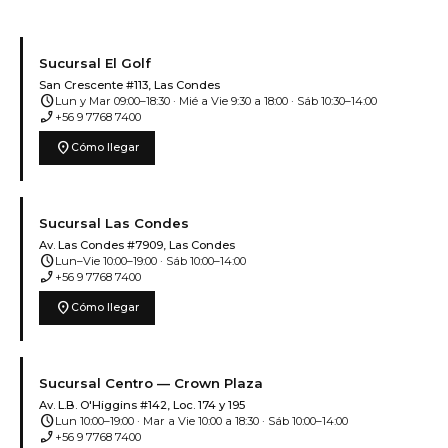
Sucursal El Golf
San Crescente #113, Las Condes
schedule
Lun y Mar 09:00–18:30 · Mié a Vie 9:30 a 18:00 · Sáb 10:30–14:00
phone_enabled
+56 9 7768 7400
location_on
Cómo llegar
Sucursal Las Condes
Av. Las Condes #7909, Las Condes
schedule
Lun–Vie 10:00–19:00 · Sáb 10:00–14:00
phone_enabled
+56 9 7768 7400
location_on
Cómo llegar
Sucursal Centro — Crown Plaza
Av. L.B. O'Higgins #142, Loc. 174 y 195
schedule
Lun 10:00–19:00 · Mar a Vie 10:00 a 18:30 · Sáb 10:00–14:00
phone_enabled
+56 9 7768 7400