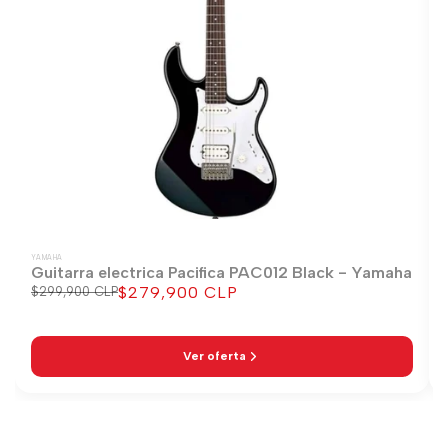
YAMAHA
Guitarra electrica Pacifica PAC012 Black - Yamaha
$279,900 CLP
Precio
$299,900 CLP
Precio
regular
de
venta
Ver oferta