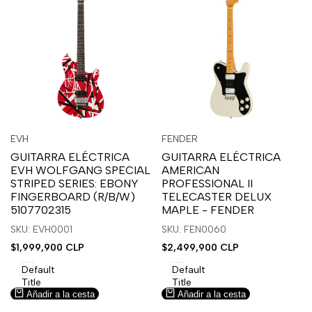
Inicia
Inicia
Inicia
Inicia
Vista
Vista
EVH
FENDER
Proveedor:
Proveedor:
sesión
sesión
sesión
sesión
rápida
rápida
GUITARRA ELÉCTRICA
GUITARRA ELÉCTRICA
para
para
para
para
EVH WOLFGANG SPECIAL
AMERICAN
usar
usar
usar
usar
STRIPED SERIES: EBONY
PROFESSIONAL II
la
Compare
la
Compare
FINGERBOARD (R/B/W)
TELECASTER DELUX
lista
lista
5107702315
MAPLE - FENDER
de
de
SKU: EVH0001
SKU: FEN0060
deseos.
deseos.
Precio
$1,999,900 CLP
Precio
$2,499,900 CLP
de
de
venta
venta
Default
Default
Title
Title
Añadir a la cesta
Añadir a la cesta