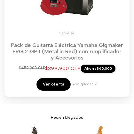
YAMAHA
Pack de Guitarra Eléctrica Yamaha Gigmaker
ERG121GPII (Metallic Red) con Amplificador
y Accesorios
Precio
$399,900 CLP
Precio
$459,900 CLP
Ahorra
$60,000
regular
de
venta
Ver oferta
¡Solo quedan 7!
Recién Llegados