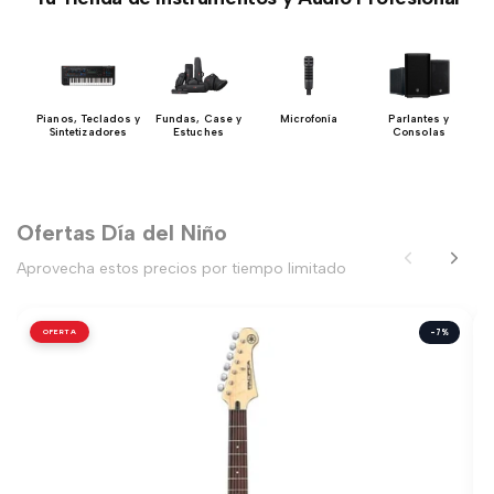
y
Pianos, Teclados y
Fundas, Case y
Microfonía
Parlantes y
os
Sintetizadores
Estuches
Consolas
Ofertas Día del Niño
Aprovecha estos precios por tiempo limitado
OFERTA
-7%