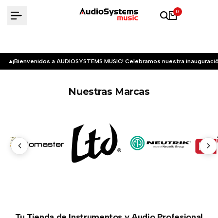
Saltar
0
al
contenido
¡Bienvenidos a AUDIOSYSTEMS MUSIC! Celebramos nuestra inauguració
Nuestras Marcas
Tu Tienda de Instrumentos y Audio Profesional