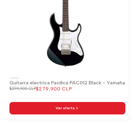
YAMAHA
Guitarra electrica Pacifica PAC012 Black - Yamaha
$279,900 CLP
Precio
$299,900 CLP
Precio
regular
de
venta
Ver oferta