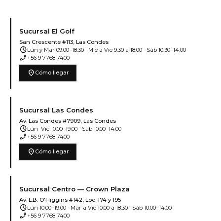
Sucursal El Golf
San Crescente #113, Las Condes
schedule
Lun y Mar 09:00–18:30 · Mié a Vie 9:30 a 18:00 · Sáb 10:30–14:00
phone_enabled
+56 9 7768 7400
location_on
Cómo llegar
Sucursal Las Condes
Av. Las Condes #7909, Las Condes
schedule
Lun–Vie 10:00–19:00 · Sáb 10:00–14:00
phone_enabled
+56 9 7768 7400
location_on
Cómo llegar
Sucursal Centro — Crown Plaza
Av. L.B. O'Higgins #142, Loc. 174 y 195
schedule
Lun 10:00–19:00 · Mar a Vie 10:00 a 18:30 · Sáb 10:00–14:00
phone_enabled
+56 9 7768 7400