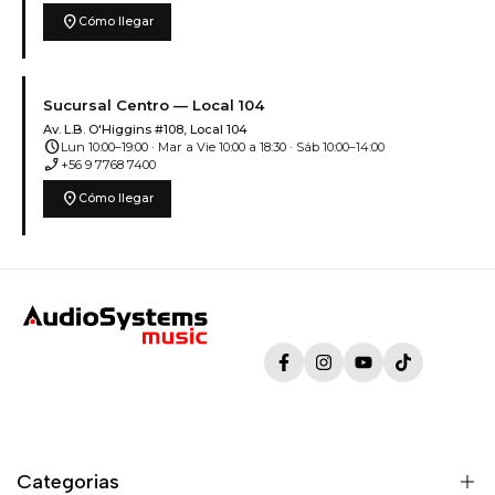
location_on
Cómo llegar
Sucursal Centro — Local 104
Av. L.B. O'Higgins #108, Local 104
schedule
Lun 10:00–19:00 · Mar a Vie 10:00 a 18:30 · Sáb 10:00–14:00
phone_enabled
+56 9 7768 7400
location_on
Cómo llegar
Facebook
Instagram
YouTube
TikTok
Categorias