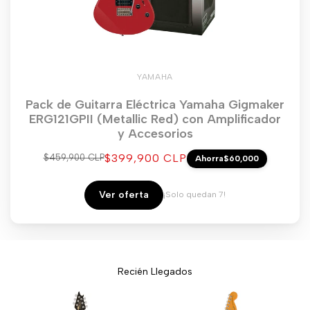
YAMAHA
Pack de Guitarra Eléctrica Yamaha Gigmaker
ERG121GPII (Metallic Red) con Amplificador
y Accesorios
Precio
$399,900 CLP
Precio
$459,900 CLP
Ahorra
$60,000
regular
de
venta
Ver oferta
¡Solo quedan 7!
Recién Llegados