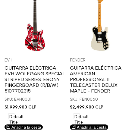
Inicia
Inicia
Inicia
Inicia
Vista
Vista
EVH
FENDER
Proveedor:
Proveedor:
sesión
sesión
sesión
sesión
rápida
rápida
GUITARRA ELÉCTRICA
GUITARRA ELÉCTRICA
para
para
para
para
EVH WOLFGANG SPECIAL
AMERICAN
usar
usar
usar
usar
STRIPED SERIES: EBONY
PROFESSIONAL II
la
Compare
la
Compare
FINGERBOARD (R/B/W)
TELECASTER DELUX
lista
lista
5107702315
MAPLE - FENDER
de
de
SKU: EVH0001
SKU: FEN0060
deseos.
deseos.
Precio
$1,999,900 CLP
Precio
$2,499,900 CLP
de
de
venta
venta
Default
Default
Title
Title
Añadir a la cesta
Añadir a la cesta