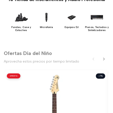
 y
Fundas, Case y
Microfonía
Equipos DJ
Pianos, Teclados y
ón
Estuches
Sintetizadores
Ofertas Día del Niño
Aprovecha estos precios por tiempo limitado
OFERTA
-7%