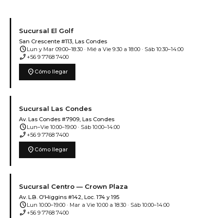
Sucursal El Golf
San Crescente #113, Las Condes
schedule
Lun y Mar 09:00–18:30 · Mié a Vie 9:30 a 18:00 · Sáb 10:30–14:00
phone_enabled
+56 9 7768 7400
location_on
Cómo llegar
Sucursal Las Condes
Av. Las Condes #7909, Las Condes
schedule
Lun–Vie 10:00–19:00 · Sáb 10:00–14:00
phone_enabled
+56 9 7768 7400
location_on
Cómo llegar
Sucursal Centro — Crown Plaza
Av. L.B. O'Higgins #142, Loc. 174 y 195
schedule
Lun 10:00–19:00 · Mar a Vie 10:00 a 18:30 · Sáb 10:00–14:00
phone_enabled
+56 9 7768 7400