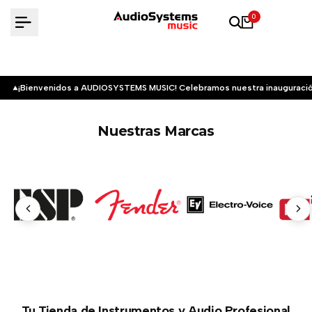
Saltar
0
al
contenido
¡Bienvenidos a AUDIOSYSTEMS MUSIC! Celebramos nuestra inauguració
Nuestras Marcas
Tu Tienda de Instrumentos y Audio Profesional