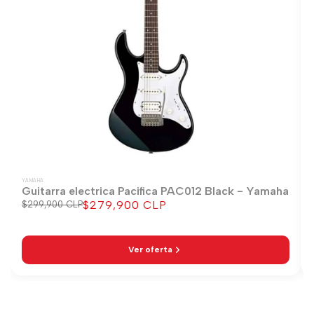
YAMAHA
Guitarra electrica Pacifica PAC012 Black - Yamaha
$279,900 CLP
Precio
$299,900 CLP
Precio
regular
de
venta
Ver oferta