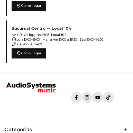
location_on
Cómo llegar
Sucursal Centro — Local 104
Av. L.B. O'Higgins #108, Local 104
schedule
Lun 10:00–19:00 · Mar a Vie 10:00 a 18:30 · Sáb 10:00–14:00
phone_enabled
+56 9 7768 7400
location_on
Cómo llegar
Facebook
Instagram
YouTube
TikTok
Categorias