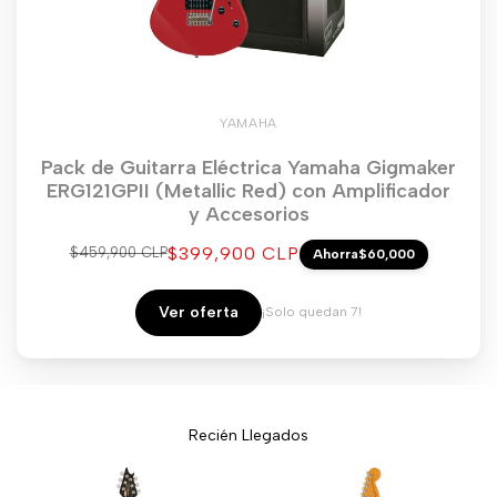
YAMAHA
Pack de Guitarra Eléctrica Yamaha Gigmaker
ERG121GPII (Metallic Red) con Amplificador
y Accesorios
Precio
$399,900 CLP
Precio
$459,900 CLP
Ahorra
$60,000
regular
de
venta
Ver oferta
¡Solo quedan 7!
Recién Llegados