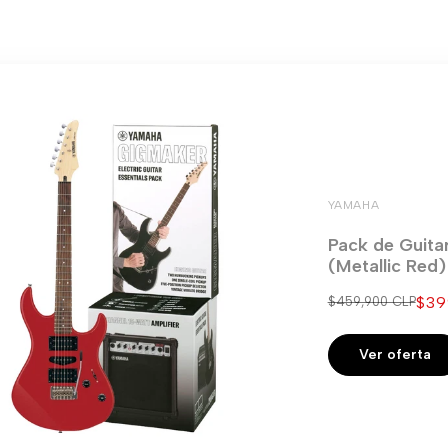
YAMAHA
Pack de Guita
(Metallic Red
Pre
$39
Precio
$459,900 CLP
regular
de
ven
Ver oferta