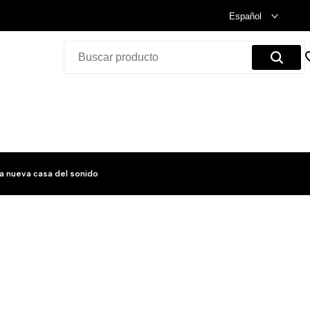
Celebramos nuestra inauguración.
Compra Ya!
Español
a nueva casa del sonido