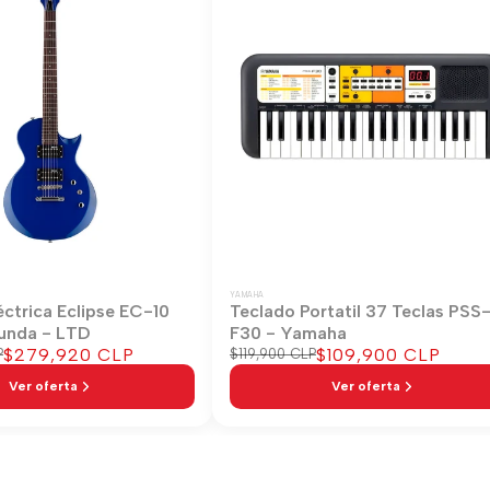
YAMAHA
éctrica Eclipse EC-10
Teclado Portatil 37 Teclas PSS
unda - LTD
F30 - Yamaha
Precio
$279,920 CLP
Precio
$109,900 CLP
P
Precio
$119,900 CLP
regular
de
de
Ver oferta
Ver oferta
venta
venta