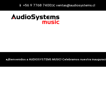
Saltar
📱 +56 9 7768 7400
✉️ ventas@audiosystems.cl
al
contenido
¡Bienvenidos a AUDIOSYSTEMS MUSIC! Celebramos nuestra inauguraci