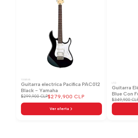
YAMAHA
Guitarra electrica Pacifica PAC012
LTD
Guitarra El
Black - Yamaha
Blue Con F
Precio
$279,900 CLP
Precio
$299,900 CLP
Precio
$349,900 CL
regular
de
regular
venta
Ver oferta