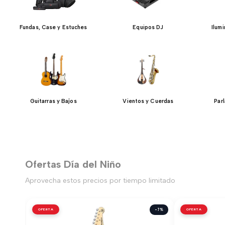
Fundas, Case y Estuches
Equipos DJ
Ilum
Guitarras y Bajos
Vientos y Cuerdas
Par
Ofertas Día del Niño
Aprovecha estos precios por tiempo limitado
OFERTA
-7%
OFERTA