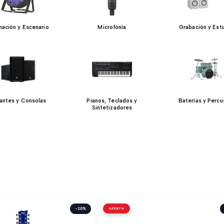
inación y Escenario
Microfonía
Grabación y Est
lantes y Consolas
Pianos, Teclados y
Baterías y Percu
Sintetizadores
-20%
OFERTA