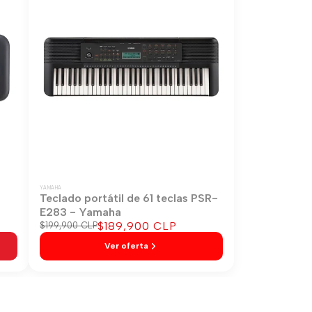
YAMAHA
-
Teclado portátil de 61 teclas PSR-
E283 - Yamaha
Precio
$189,900 CLP
Precio
$199,900 CLP
regular
de
Ver oferta
venta