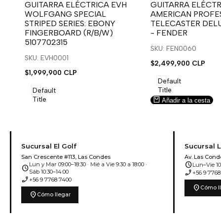
para
para
para
para
GUITARRA ELÉCTRICA EVH
GUITARRA ELÉCTR
WOLFGANG SPECIAL
AMERICAN PROFES
usar
usar
usar
usar
STRIPED SERIES: EBONY
TELECASTER DEL
la
Compare
la
Compare
FINGERBOARD (R/B/W)
- FENDER
lista
lista
5107702315
de
de
SKU: FEN0060
deseos.
deseos.
SKU: EVH0001
Precio
$2,499,900 CLP
de
Precio
$1,999,900 CLP
venta
de
Default
venta
Title
Default
Title
Añadir a la cesta
Añadir a la cesta
Sucursal El Golf
Sucursal 
San Crescente #113, Las Condes
Av. Las Cond
schedule
Lun y Mar 09:00–18:30 · Mié a Vie 9:30 a 18:00 ·
Lun–Vie 10:
schedule
phone_enabled
Sáb 10:30–14:00
+56 9 7768
phone_enabled
+56 9 7768 7400
location_on
Cómo l
location_on
Cómo llegar