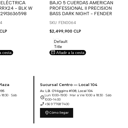
para
para
 ELÉCTRICA
BAJO 5 CUERDAS AMERICAN
B
RRX24 - BLK W
PROFESSIONAL II PRECISION
FA
usar
usar
u
 2913636598
BASS DARK NIGHT - FENDER
SN
e
la
Compare
l
lista
l
14
SKU: FEN0064
SK
de
 CLP
Precio
$2,499,900 CLP
Pr
$5
deseos.
de
de
venta
ve
Default
Title
a cesta
Añadir a la cesta
Plaza
Sucursal Centro — Local 104
195
Av. L.B. O'Higgins #108, Local 104
 18:30 · Sáb
Lun 10:00–19:00 · Mar a Vie 10:00 a 18:30 · Sáb
schedule
10:00–14:00
phone_enabled
+56 9 7768 7400
location_on
Cómo llegar