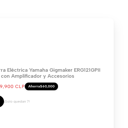
rra Eléctrica Yamaha Gigmaker ERG121GPII
) con Amplificador y Accesorios
cio
9,900 CLP
Ahorra
$60,000
ta
¡Solo quedan 7!