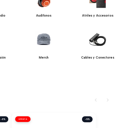
udio
Audífonos
Atriles y Accesorios
sión
Merch
Cables y Conectores
-8%
OFERTA
-5%