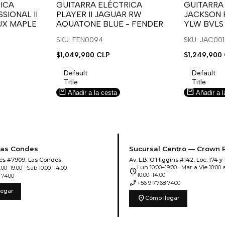
para
para
para
para
ICA
GUITARRA ELÉCTRICA
GUITARRA
SIONAL II
PLAYER II JAGUAR RW
JACKSON 
usar
usar
usar
usar
UX MAPLE
AQUATONE BLUE - FENDER
YLW BVLS
la
Compare
la
Compar
lista
lista
SKU: FEN0094
SKU: JAC00
de
de
Precio
$1,049,900 CLP
Precio
$1,249,900
deseos.
deseos.
de
de
venta
venta
Default
Default
Title
Title
Añadir a la cesta
Añadir a l
Las Condes
Sucursal Centro — Crown 
es #7909, Las Condes
Av. L.B. O'Higgins #142, Loc. 174 y 
Lun 10:00–19:00 · Mar a Vie 10:00 a
00–19:00 · Sáb 10:00–14:00
schedule
10:00–14:00
 7400
phone_enabled
+56 9 7768 7400
legar
location_on
Cómo llegar