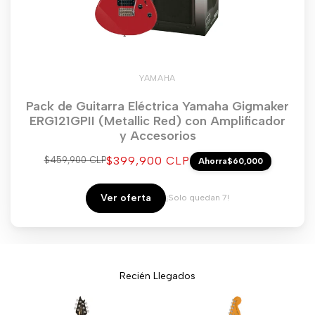
YAMAHA
Pack de Guitarra Eléctrica Yamaha Gigmaker
ERG121GPII (Metallic Red) con Amplificador
y Accesorios
Precio
$399,900 CLP
Precio
$459,900 CLP
Ahorra
$60,000
regular
de
venta
Ver oferta
¡Solo quedan 7!
Recién Llegados