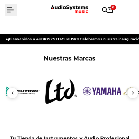
Saltar
0
al
contenido
¡Bienvenidos a AUDIOSYSTEMS MUSIC! Celebramos nuestra inauguració
Nuestras Marcas
Tu Tienda de Instrumentos y Audio Profesional