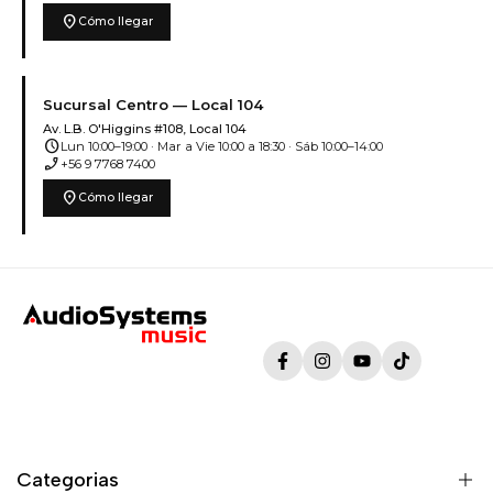
location_on
Cómo llegar
Sucursal Centro — Local 104
Av. L.B. O'Higgins #108, Local 104
schedule
Lun 10:00–19:00 · Mar a Vie 10:00 a 18:30 · Sáb 10:00–14:00
phone_enabled
+56 9 7768 7400
location_on
Cómo llegar
Facebook
Instagram
YouTube
TikTok
Categorias