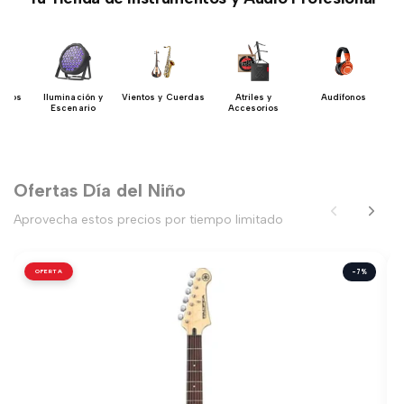
Bajos
Iluminación y
Vientos y Cuerdas
Atriles y
Audífonos
Escenario
Accesorios
Ofertas Día del Niño
Aprovecha estos precios por tiempo limitado
OFERTA
-7%