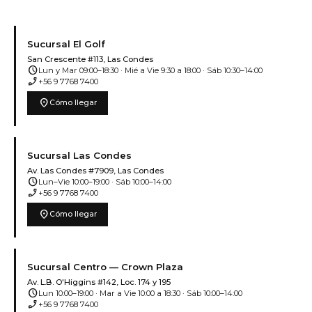
Sucursal El Golf
San Crescente #113, Las Condes
schedule
Lun y Mar 09:00–18:30 · Mié a Vie 9:30 a 18:00 · Sáb 10:30–14:00
phone_enabled
+56 9 7768 7400
location_on
Cómo llegar
Sucursal Las Condes
Av. Las Condes #7909, Las Condes
schedule
Lun–Vie 10:00–19:00 · Sáb 10:00–14:00
phone_enabled
+56 9 7768 7400
location_on
Cómo llegar
Sucursal Centro — Crown Plaza
Av. L.B. O'Higgins #142, Loc. 174 y 195
schedule
Lun 10:00–19:00 · Mar a Vie 10:00 a 18:30 · Sáb 10:00–14:00
phone_enabled
+56 9 7768 7400