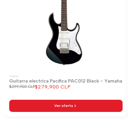
YAMAHA
Guitarra electrica Pacifica PAC012 Black - Yamaha
$279,900 CLP
Precio
$299,900 CLP
Precio
regular
de
venta
Ver oferta