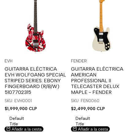
Inicia
Inicia
Inicia
Inicia
Vista
Vista
EVH
FENDER
Proveedor:
Proveedor:
sesión
sesión
sesión
sesión
rápida
rápida
GUITARRA ELÉCTRICA
GUITARRA ELÉCTRICA
para
para
para
para
EVH WOLFGANG SPECIAL
AMERICAN
usar
usar
usar
usar
STRIPED SERIES: EBONY
PROFESSIONAL II
la
Compare
la
Compare
FINGERBOARD (R/B/W)
TELECASTER DELUX
lista
lista
5107702315
MAPLE - FENDER
de
de
SKU: EVH0001
SKU: FEN0060
deseos.
deseos.
Precio
$1,999,900 CLP
Precio
$2,499,900 CLP
de
de
venta
venta
Default
Default
Title
Title
Añadir a la cesta
Añadir a la cesta