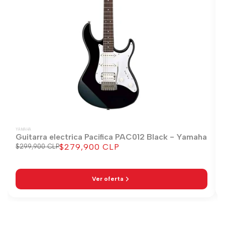
YAMAHA
Guitarra electrica Pacifica PAC012 Black - Yamaha
$279,900 CLP
Precio
$299,900 CLP
Precio
regular
de
venta
Ver oferta