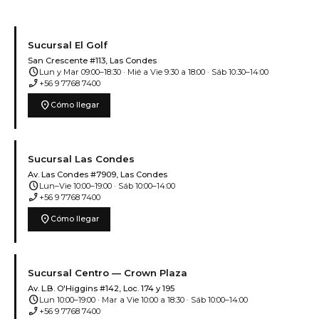
Sucursal El Golf
San Crescente #113, Las Condes
schedule
Lun y Mar 09:00–18:30 · Mié a Vie 9:30 a 18:00 · Sáb 10:30–14:00
phone_enabled
+56 9 7768 7400
location_on
Cómo llegar
Sucursal Las Condes
Av. Las Condes #7909, Las Condes
schedule
Lun–Vie 10:00–19:00 · Sáb 10:00–14:00
phone_enabled
+56 9 7768 7400
location_on
Cómo llegar
Sucursal Centro — Crown Plaza
Av. L.B. O'Higgins #142, Loc. 174 y 195
schedule
Lun 10:00–19:00 · Mar a Vie 10:00 a 18:30 · Sáb 10:00–14:00
phone_enabled
+56 9 7768 7400