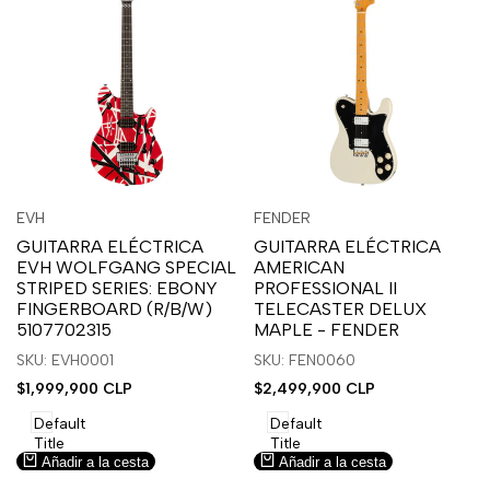
Inicia
Inicia
Inicia
Inicia
Vista
Vista
EVH
FENDER
Proveedor:
Proveedor:
sesión
sesión
sesión
sesión
rápida
rápida
GUITARRA ELÉCTRICA
GUITARRA ELÉCTRICA
para
para
para
para
EVH WOLFGANG SPECIAL
AMERICAN
usar
usar
usar
usar
STRIPED SERIES: EBONY
PROFESSIONAL II
la
Compare
la
Compare
FINGERBOARD (R/B/W)
TELECASTER DELUX
lista
lista
5107702315
MAPLE - FENDER
de
de
SKU: EVH0001
SKU: FEN0060
deseos.
deseos.
Precio
$1,999,900 CLP
Precio
$2,499,900 CLP
de
de
venta
venta
Default
Default
Title
Title
Añadir a la cesta
Añadir a la cesta