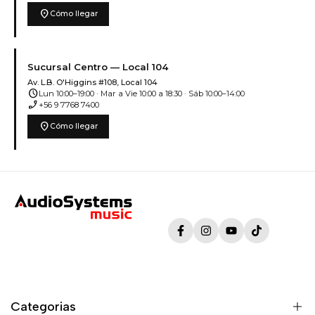
location_on
Cómo llegar
Sucursal Centro — Local 104
Av. L.B. O'Higgins #108, Local 104
schedule
Lun 10:00–19:00 · Mar a Vie 10:00 a 18:30 · Sáb 10:00–14:00
phone_enabled
+56 9 7768 7400
location_on
Cómo llegar
Facebook
Instagram
YouTube
TikTok
Categorias