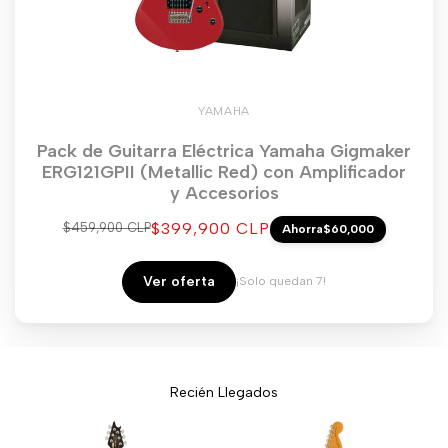
YAMAHA
Pack de Guitarra Eléctrica Yamaha Gigmaker
ERG121GPII (Metallic Red) con Amplificador
y Accesorios
Precio
$399,900 CLP
Precio
$459,900 CLP
Ahorra
$60,000
regular
de
venta
Ver oferta
¡Solo quedan 7!
Recién Llegados