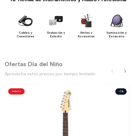
ía
Cables y
Grabación y
Atriles y
Iluminación y
Conectores
Estudio
Accesorios
Escenario
Ofertas Día del Niño
Aprovecha estos precios por tiempo limitado
OFERTA
-7%