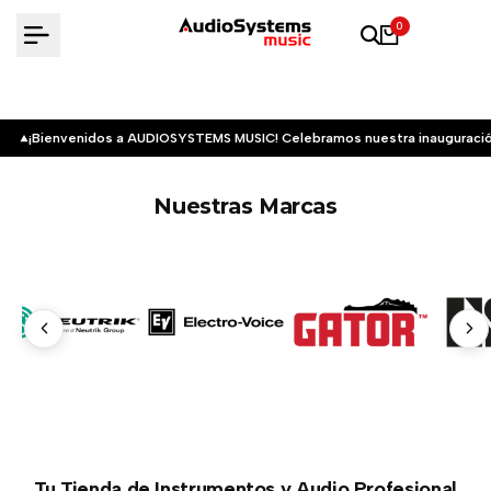
Saltar
0
al
contenido
¡Bienvenidos a AUDIOSYSTEMS MUSIC! Celebramos nuestra inauguració
Nuestras Marcas
Tu Tienda de Instrumentos y Audio Profesional