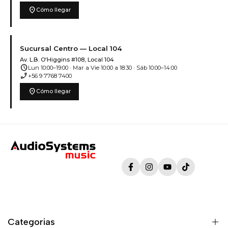
location_on
Cómo llegar
Sucursal Centro — Local 104
Av. L.B. O'Higgins #108, Local 104
schedule
Lun 10:00–19:00 · Mar a Vie 10:00 a 18:30 · Sáb 10:00–14:00
phone_enabled
+56 9 7768 7400
location_on
Cómo llegar
Facebook
Instagram
YouTube
TikTok
Categorias