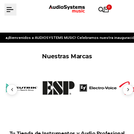
Saltar
0
al
contenido
¡Bienvenidos a AUDIOSYSTEMS MUSIC! Celebramos nuestra inauguració
Nuestras Marcas
Tu Tienda de Instrumentos y Audio Profesional