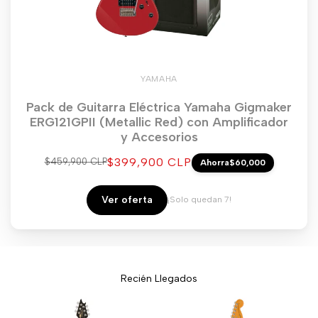
YAMAHA
Pack de Guitarra Eléctrica Yamaha Gigmaker
ERG121GPII (Metallic Red) con Amplificador
y Accesorios
Precio
$399,900 CLP
Precio
$459,900 CLP
Ahorra
$60,000
regular
de
venta
Ver oferta
¡Solo quedan 7!
Recién Llegados