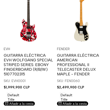
Inicia
Inicia
Inicia
Inicia
Vista
Vista
EVH
FENDER
Proveedor:
Proveedor:
sesión
sesión
sesión
sesión
rápida
rápida
GUITARRA ELÉCTRICA
GUITARRA ELÉCTRICA
para
para
para
para
EVH WOLFGANG SPECIAL
AMERICAN
usar
usar
usar
usar
STRIPED SERIES: EBONY
PROFESSIONAL II
la
Compare
la
Compare
FINGERBOARD (R/B/W)
TELECASTER DELUX
lista
lista
5107702315
MAPLE - FENDER
de
de
SKU: EVH0001
SKU: FEN0060
deseos.
deseos.
Precio
$1,999,900 CLP
Precio
$2,499,900 CLP
de
de
venta
venta
Default
Default
Title
Title
Añadir a la cesta
Añadir a la cesta