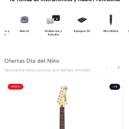
lados y
Merch
Grabación y
Equipos DJ
Microfonía
dores
Estudio
Ofertas Día del Niño
Aprovecha estos precios por tiempo limitado
OFERTA
-7%