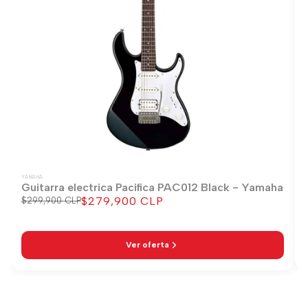
YAMAHA
Guitarra electrica Pacifica PAC012 Black - Yamaha
$279,900 CLP
Precio
$299,900 CLP
Precio
regular
de
venta
Ver oferta