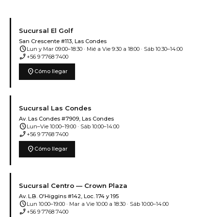
Sucursal El Golf
San Crescente #113, Las Condes
schedule
Lun y Mar 09:00–18:30 · Mié a Vie 9:30 a 18:00 · Sáb 10:30–14:00
phone_enabled
+56 9 7768 7400
location_on
Cómo llegar
Sucursal Las Condes
Av. Las Condes #7909, Las Condes
schedule
Lun–Vie 10:00–19:00 · Sáb 10:00–14:00
phone_enabled
+56 9 7768 7400
location_on
Cómo llegar
Sucursal Centro — Crown Plaza
Av. L.B. O'Higgins #142, Loc. 174 y 195
schedule
Lun 10:00–19:00 · Mar a Vie 10:00 a 18:30 · Sáb 10:00–14:00
phone_enabled
+56 9 7768 7400