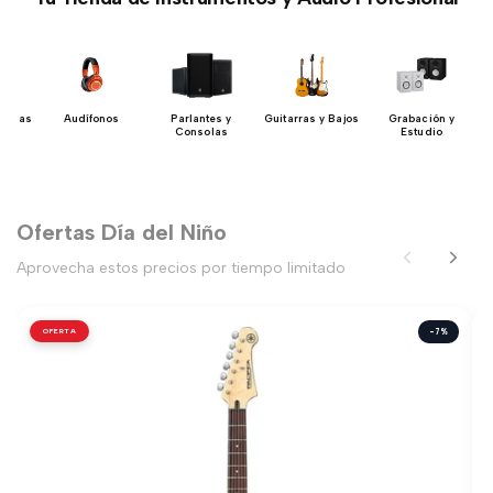
uerdas
Audífonos
Parlantes y
Guitarras y Bajos
Grabación y
Consolas
Estudio
Ofertas Día del Niño
Aprovecha estos precios por tiempo limitado
OFERTA
-7%