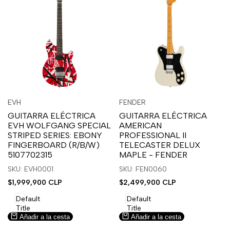
Inicia
Inicia
Inicia
Inicia
Vista
Vista
EVH
FENDER
Proveedor:
Proveedor:
sesión
sesión
sesión
sesión
rápida
rápida
GUITARRA ELÉCTRICA
GUITARRA ELÉCTRICA
para
para
para
para
EVH WOLFGANG SPECIAL
AMERICAN
usar
usar
usar
usar
STRIPED SERIES: EBONY
PROFESSIONAL II
la
Compare
la
Compare
FINGERBOARD (R/B/W)
TELECASTER DELUX
lista
lista
5107702315
MAPLE - FENDER
de
de
SKU: EVH0001
SKU: FEN0060
deseos.
deseos.
Precio
$1,999,900 CLP
Precio
$2,499,900 CLP
de
de
venta
venta
Default
Default
Title
Title
Añadir a la cesta
Añadir a la cesta