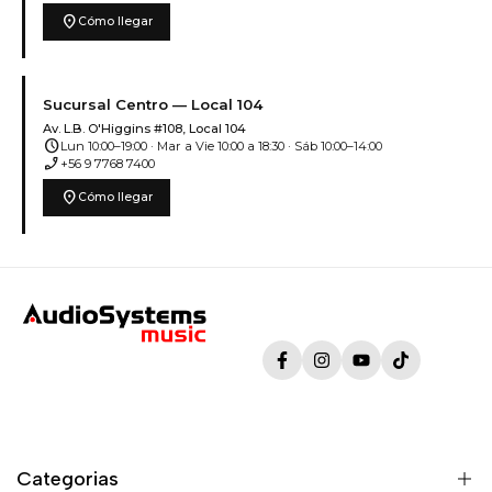
location_on
Cómo llegar
Sucursal Centro — Local 104
Av. L.B. O'Higgins #108, Local 104
schedule
Lun 10:00–19:00 · Mar a Vie 10:00 a 18:30 · Sáb 10:00–14:00
phone_enabled
+56 9 7768 7400
location_on
Cómo llegar
Facebook
Instagram
YouTube
TikTok
Categorias