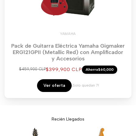
YAMAHA
Pack de Guitarra Eléctrica Yamaha Gigmaker
ERG121GPII (Metallic Red) con Amplificador
y Accesorios
Precio
$399,900 CLP
Precio
$459,900 CLP
Ahorra
$60,000
regular
de
venta
Ver oferta
¡Solo quedan 7!
Recién Llegados