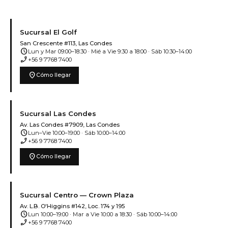
Sucursal El Golf
San Crescente #113, Las Condes
schedule
Lun y Mar 09:00–18:30 · Mié a Vie 9:30 a 18:00 · Sáb 10:30–14:00
phone_enabled
+56 9 7768 7400
location_on
Cómo llegar
Sucursal Las Condes
Av. Las Condes #7909, Las Condes
schedule
Lun–Vie 10:00–19:00 · Sáb 10:00–14:00
phone_enabled
+56 9 7768 7400
location_on
Cómo llegar
Sucursal Centro — Crown Plaza
Av. L.B. O'Higgins #142, Loc. 174 y 195
schedule
Lun 10:00–19:00 · Mar a Vie 10:00 a 18:30 · Sáb 10:00–14:00
phone_enabled
+56 9 7768 7400