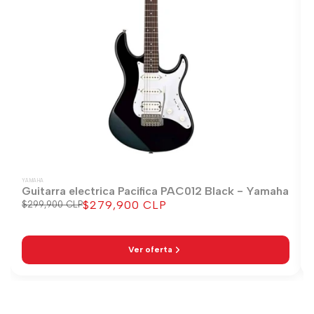
YAMAHA
Guitarra electrica Pacifica PAC012 Black - Yamaha
$279,900 CLP
Precio
$299,900 CLP
Precio
regular
de
venta
Ver oferta