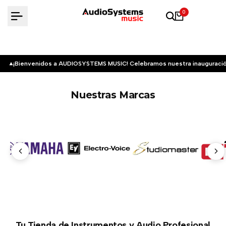
Saltar
0
al
contenido
¡Bienvenidos a AUDIOSYSTEMS MUSIC! Celebramos nuestra inauguració
Nuestras Marcas
Tu Tienda de Instrumentos y Audio Profesional