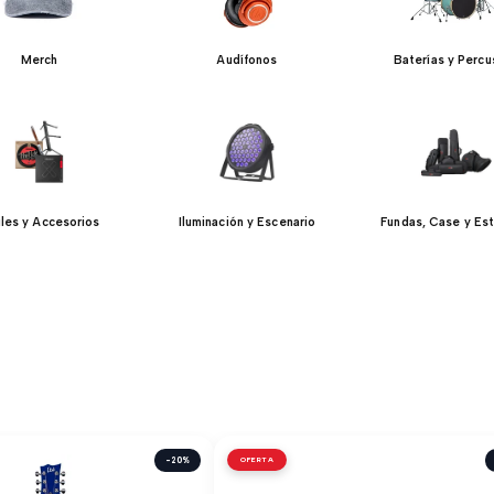
Merch
Audífonos
Baterías y Percu
iles y Accesorios
Iluminación y Escenario
Fundas, Case y Es
-20%
OFERTA