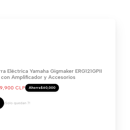
rra Eléctrica Yamaha Gigmaker ERG121GPII
) con Amplificador y Accesorios
cio
9,900 CLP
Ahorra
$60,000
ta
¡Solo quedan 7!