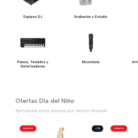
Equipos DJ
Grabación y Estudio
Pianos, Teclados y
Microfonía
Atr
Sintetizadores
Ofertas Día del Niño
Aprovecha estos precios por tiempo limitado
OFERTA
-7%
OFERTA