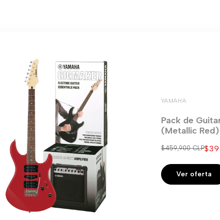
YAMAHA
Pack de Guita
(Metallic Red
Pre
$39
Precio
$459,900 CLP
regular
de
ven
Ver oferta