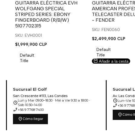
para
para
para
para
GUITARRA ELÉCTRICA EVH
GUITARRA ELÉCTR
WOLFGANG SPECIAL
AMERICAN PROFES
usar
usar
usar
usar
STRIPED SERIES: EBONY
TELECASTER DEL
la
Compare
la
Compare
FINGERBOARD (R/B/W)
- FENDER
lista
lista
5107702315
de
de
SKU: FEN0060
deseos.
deseos.
SKU: EVH0001
Precio
$2,499,900 CLP
de
Precio
$1,999,900 CLP
venta
de
Default
venta
Title
Default
Title
Añadir a la cesta
Añadir a la cesta
Sucursal El Golf
Sucursal 
San Crescente #113, Las Condes
Av. Las Cond
schedule
Lun y Mar 09:00–18:30 · Mié a Vie 9:30 a 18:00 ·
Lun–Vie 10:
schedule
phone_enabled
Sáb 10:30–14:00
+56 9 7768
phone_enabled
+56 9 7768 7400
location_on
Cómo l
location_on
Cómo llegar