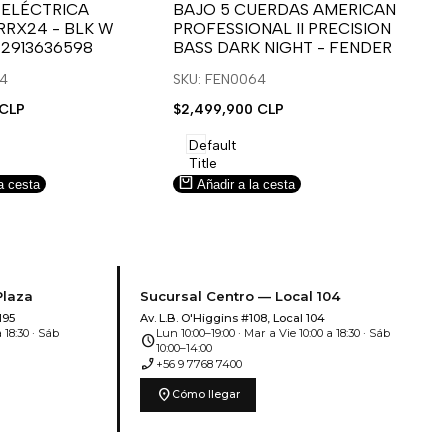
para
para
 ELÉCTRICA
BAJO 5 CUERDAS AMERICAN
B
RRX24 - BLK W
PROFESSIONAL II PRECISION
FA
usar
usar
u
 2913636598
BASS DARK NIGHT - FENDER
SN
e
la
Compare
l
lista
l
14
SKU: FEN0064
SK
de
 CLP
Precio
$2,499,900 CLP
Pr
$5
deseos.
de
de
venta
ve
Default
Title
a cesta
Añadir a la cesta
Plaza
Sucursal Centro — Local 104
195
Av. L.B. O'Higgins #108, Local 104
 18:30 · Sáb
Lun 10:00–19:00 · Mar a Vie 10:00 a 18:30 · Sáb
schedule
10:00–14:00
phone_enabled
+56 9 7768 7400
location_on
Cómo llegar