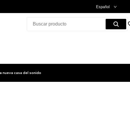
Celebramos nuestra inauguración.
Compra Ya!
Español
a nueva casa del sonido