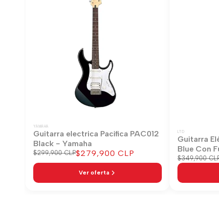
YAMAHA
Guitarra electrica Pacifica PAC012
LTD
Guitarra El
Black - Yamaha
Blue Con F
Precio
$279,900 CLP
Precio
$299,900 CLP
Precio
$349,900 CL
regular
de
regular
venta
Ver oferta