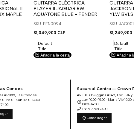
para
para
para
para
ICA
GUITARRA ELÉCTRICA
GUITARRA
SIONAL II
PLAYER II JAGUAR RW
JACKSON 
usar
usar
usar
usar
UX MAPLE
AQUATONE BLUE - FENDER
YLW BVLS
la
Compare
la
Compar
lista
lista
SKU: FEN0094
SKU: JAC00
de
de
Precio
$1,049,900 CLP
Precio
$1,249,900
deseos.
deseos.
de
de
venta
venta
Default
Default
Title
Title
Añadir a la cesta
Añadir a l
Las Condes
Sucursal Centro — Crown 
es #7909, Las Condes
Av. L.B. O'Higgins #142, Loc. 174 y 
Lun 10:00–19:00 · Mar a Vie 10:00 a
00–19:00 · Sáb 10:00–14:00
schedule
10:00–14:00
 7400
phone_enabled
+56 9 7768 7400
legar
location_on
Cómo llegar