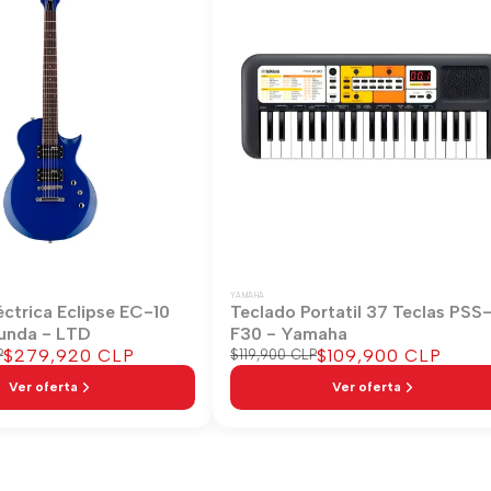
YAMAHA
éctrica Eclipse EC-10
Teclado Portatil 37 Teclas PSS
unda - LTD
F30 - Yamaha
Precio
$279,920 CLP
Precio
$109,900 CLP
P
Precio
$119,900 CLP
regular
de
de
Ver oferta
Ver oferta
venta
venta