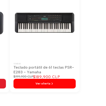
YAMAHA
-
Teclado portátil de 61 teclas PSR-
E283 - Yamaha
Precio
$189,900 CLP
Precio
$199,900 CLP
regular
de
Ver oferta
venta