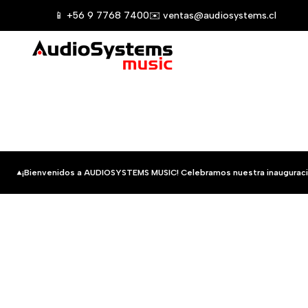
Saltar
📱 +56 9 7768 7400
✉️ ventas@audiosystems.cl
al
contenido
¡Bienvenidos a AUDIOSYSTEMS MUSIC! Celebramos nuestra inauguraci