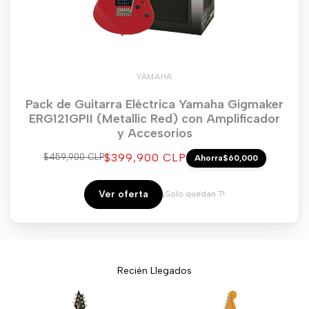
YAMAHA
Pack de Guitarra Eléctrica Yamaha Gigmaker
ERG121GPII (Metallic Red) con Amplificador
y Accesorios
Precio
$399,900 CLP
Precio
$459,900 CLP
Ahorra
$60,000
regular
de
venta
Ver oferta
¡Solo quedan 7!
Recién Llegados