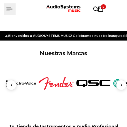
Saltar
0
al
contenido
¡Bienvenidos a AUDIOSYSTEMS MUSIC! Celebramos nuestra inauguració
Nuestras Marcas
Tu Tienda de Instrumentos y Audio Profesional