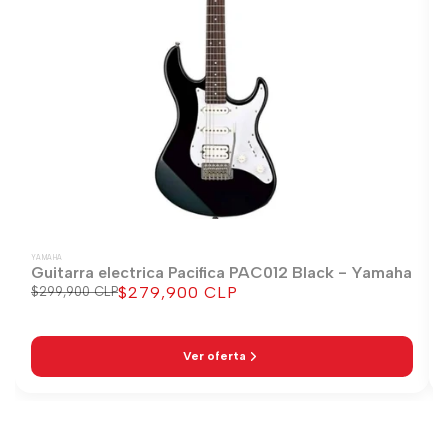
YAMAHA
Guitarra electrica Pacifica PAC012 Black - Yamaha
$279,900 CLP
Precio
$299,900 CLP
Precio
regular
de
venta
Ver oferta