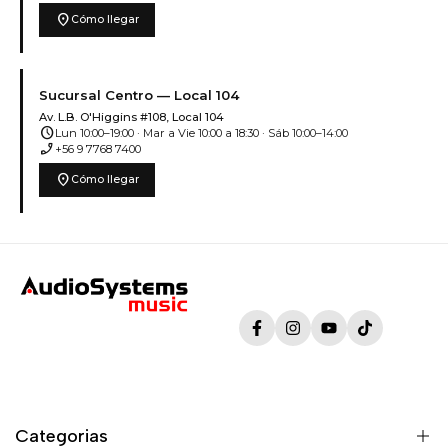
location_on
Cómo llegar
Sucursal Centro — Local 104
Av. L.B. O'Higgins #108, Local 104
schedule
Lun 10:00–19:00 · Mar a Vie 10:00 a 18:30 · Sáb 10:00–14:00
phone_enabled
+56 9 7768 7400
location_on
Cómo llegar
Facebook
Instagram
YouTube
TikTok
Categorias