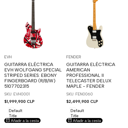
Inicia
Inicia
Inicia
Inicia
Vista
Vista
EVH
FENDER
Proveedor:
Proveedor:
sesión
sesión
sesión
sesión
rápida
rápida
GUITARRA ELÉCTRICA
GUITARRA ELÉCTRICA
para
para
para
para
EVH WOLFGANG SPECIAL
AMERICAN
usar
usar
usar
usar
STRIPED SERIES: EBONY
PROFESSIONAL II
la
Compare
la
Compare
FINGERBOARD (R/B/W)
TELECASTER DELUX
lista
lista
5107702315
MAPLE - FENDER
de
de
SKU: EVH0001
SKU: FEN0060
deseos.
deseos.
Precio
$1,999,900 CLP
Precio
$2,499,900 CLP
de
de
venta
venta
Default
Default
Title
Title
Añadir a la cesta
Añadir a la cesta