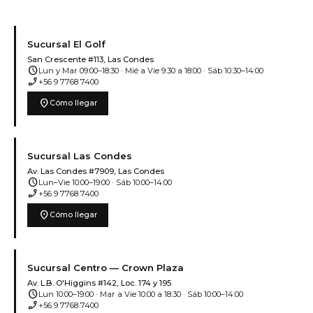
Sucursal El Golf
San Crescente #113, Las Condes
schedule
Lun y Mar 09:00–18:30 · Mié a Vie 9:30 a 18:00 · Sáb 10:30–14:00
phone_enabled
+56 9 7768 7400
location_on
Cómo llegar
Sucursal Las Condes
Av. Las Condes #7909, Las Condes
schedule
Lun–Vie 10:00–19:00 · Sáb 10:00–14:00
phone_enabled
+56 9 7768 7400
location_on
Cómo llegar
Sucursal Centro — Crown Plaza
Av. L.B. O'Higgins #142, Loc. 174 y 195
schedule
Lun 10:00–19:00 · Mar a Vie 10:00 a 18:30 · Sáb 10:00–14:00
phone_enabled
+56 9 7768 7400