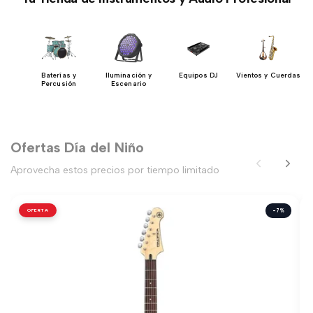
ía
Baterías y
Iluminación y
Equipos DJ
Vientos y Cuerdas
Percusión
Escenario
Ofertas Día del Niño
Aprovecha estos precios por tiempo limitado
OFERTA
-7%