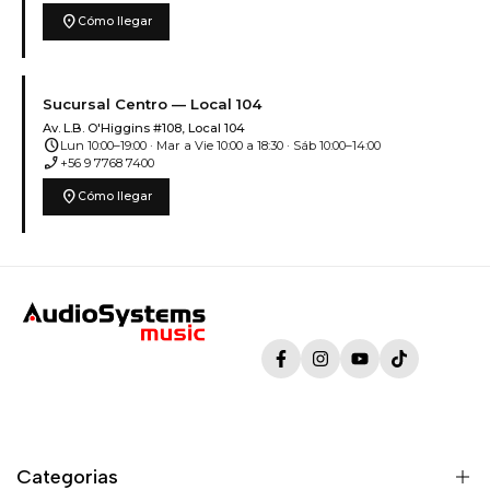
location_on
Cómo llegar
Sucursal Centro — Local 104
Av. L.B. O'Higgins #108, Local 104
schedule
Lun 10:00–19:00 · Mar a Vie 10:00 a 18:30 · Sáb 10:00–14:00
phone_enabled
+56 9 7768 7400
location_on
Cómo llegar
Facebook
Instagram
YouTube
TikTok
Categorias