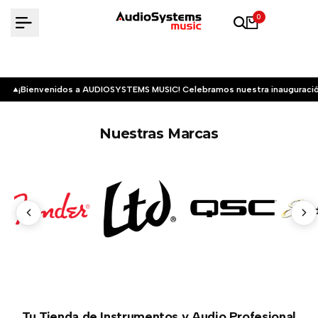
Saltar
0
al
contenido
¡Bienvenidos a AUDIOSYSTEMS MUSIC! Celebramos nuestra inauguració
Nuestras Marcas
Tu Tienda de Instrumentos y Audio Profesional