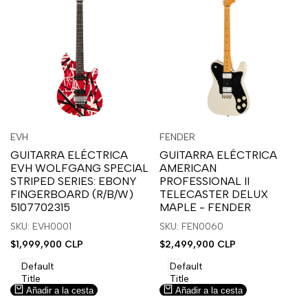
Inicia
Inicia
Inicia
Inicia
Vista
Vista
EVH
FENDER
Proveedor:
Proveedor:
sesión
sesión
sesión
sesión
rápida
rápida
GUITARRA ELÉCTRICA
GUITARRA ELÉCTRICA
para
para
para
para
EVH WOLFGANG SPECIAL
AMERICAN
usar
usar
usar
usar
STRIPED SERIES: EBONY
PROFESSIONAL II
la
Compare
la
Compare
FINGERBOARD (R/B/W)
TELECASTER DELUX
lista
lista
5107702315
MAPLE - FENDER
de
de
SKU: EVH0001
SKU: FEN0060
deseos.
deseos.
Precio
$1,999,900 CLP
Precio
$2,499,900 CLP
de
de
venta
venta
Default
Default
Title
Title
Añadir a la cesta
Añadir a la cesta