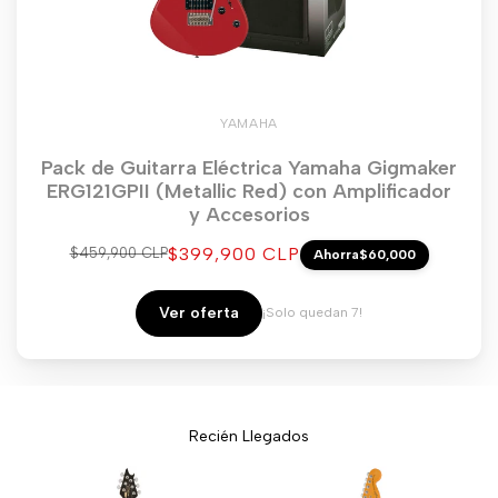
YAMAHA
Pack de Guitarra Eléctrica Yamaha Gigmaker
ERG121GPII (Metallic Red) con Amplificador
y Accesorios
Precio
$399,900 CLP
Precio
$459,900 CLP
Ahorra
$60,000
regular
de
venta
Ver oferta
¡Solo quedan 7!
Recién Llegados