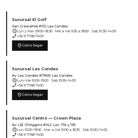
Sucursal El Golf
San Crescente #113, Las Condes
schedule
Lun y Mar 09:00–18:30 · Mié a Vie 9:30 a 18:00 · Sáb 10:30–14:00
phone_enabled
+56 9 7768 7400
location_on
Cómo llegar
Sucursal Las Condes
Av. Las Condes #7909, Las Condes
schedule
Lun–Vie 10:00–19:00 · Sáb 10:00–14:00
phone_enabled
+56 9 7768 7400
location_on
Cómo llegar
Sucursal Centro — Crown Plaza
Av. L.B. O'Higgins #142, Loc. 174 y 195
schedule
Lun 10:00–19:00 · Mar a Vie 10:00 a 18:30 · Sáb 10:00–14:00
phone_enabled
+56 9 7768 7400