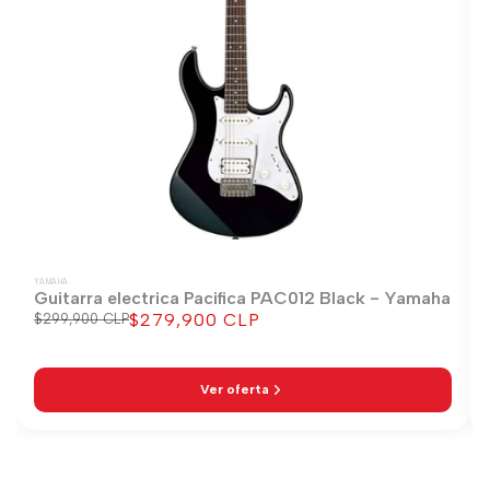
YAMAHA
Guitarra electrica Pacifica PAC012 Black - Yamaha
$279,900 CLP
Precio
$299,900 CLP
Precio
regular
de
venta
Ver oferta