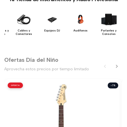
ados y
Cables y
Equipos DJ
Audífonos
Parlantes y
ores
Conectores
Consolas
Ofertas Día del Niño
Aprovecha estos precios por tiempo limitado
OFERTA
-7%