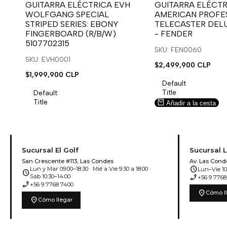
para
para
para
para
GUITARRA ELÉCTRICA EVH
GUITARRA ELÉCTR
WOLFGANG SPECIAL
AMERICAN PROFES
usar
usar
usar
usar
STRIPED SERIES: EBONY
TELECASTER DEL
la
Compare
la
Compare
FINGERBOARD (R/B/W)
- FENDER
lista
lista
5107702315
de
de
SKU: FEN0060
deseos.
deseos.
SKU: EVH0001
Precio
$2,499,900 CLP
de
Precio
$1,999,900 CLP
venta
de
Default
venta
Title
Default
Title
Añadir a la cesta
Añadir a la cesta
Sucursal El Golf
Sucursal 
San Crescente #113, Las Condes
Av. Las Cond
schedule
Lun y Mar 09:00–18:30 · Mié a Vie 9:30 a 18:00 ·
Lun–Vie 10:
schedule
phone_enabled
Sáb 10:30–14:00
+56 9 7768
phone_enabled
+56 9 7768 7400
location_on
Cómo l
location_on
Cómo llegar