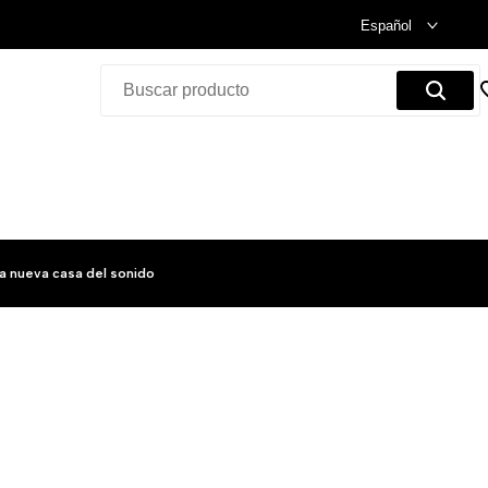
Celebramos nuestra inauguración.
Compra Ya!
Español
a nueva casa del sonido