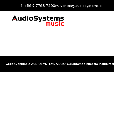
Saltar
📱 +56 9 7768 7400
✉️ ventas@audiosystems.cl
al
contenido
¡Bienvenidos a AUDIOSYSTEMS MUSIC! Celebramos nuestra inauguraci