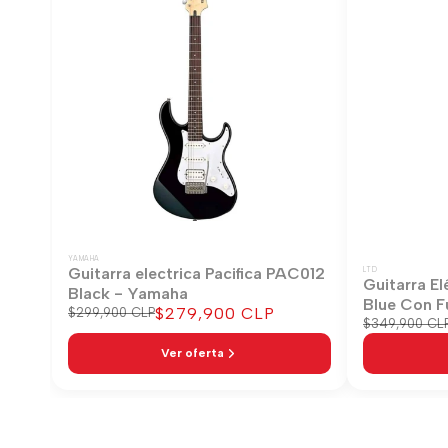
YAMAHA
Guitarra electrica Pacifica PAC012
LTD
Guitarra El
Black - Yamaha
Blue Con F
Precio
$279,900 CLP
Precio
$299,900 CLP
Precio
$349,900 CL
regular
de
regular
venta
Ver oferta