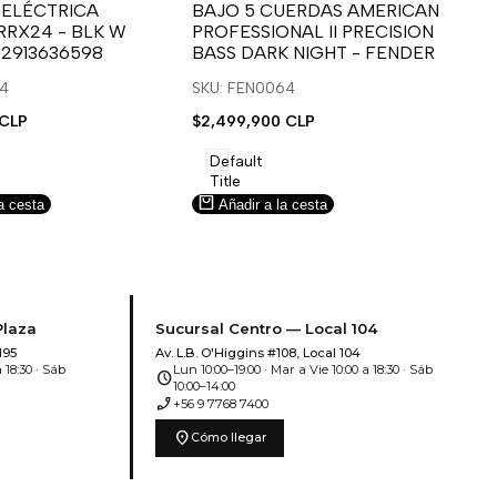
para
para
 ELÉCTRICA
BAJO 5 CUERDAS AMERICAN
B
RRX24 - BLK W
PROFESSIONAL II PRECISION
FA
usar
usar
u
 2913636598
BASS DARK NIGHT - FENDER
SN
e
la
Compare
l
lista
l
14
SKU: FEN0064
SK
de
 CLP
Precio
$2,499,900 CLP
Pr
$5
deseos.
de
de
venta
ve
Default
Title
a cesta
Añadir a la cesta
Plaza
Sucursal Centro — Local 104
195
Av. L.B. O'Higgins #108, Local 104
 18:30 · Sáb
Lun 10:00–19:00 · Mar a Vie 10:00 a 18:30 · Sáb
schedule
10:00–14:00
phone_enabled
+56 9 7768 7400
location_on
Cómo llegar