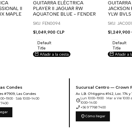
para
para
para
para
ICA
GUITARRA ELÉCTRICA
GUITARRA
SIONAL II
PLAYER II JAGUAR RW
JACKSON 
usar
usar
usar
usar
UX MAPLE
AQUATONE BLUE - FENDER
YLW BVLS
la
Compare
la
Compar
lista
lista
SKU: FEN0094
SKU: JAC00
de
de
Precio
$1,049,900 CLP
Precio
$1,249,900
deseos.
deseos.
de
de
venta
venta
Default
Default
Title
Title
Añadir a la cesta
Añadir a l
Las Condes
Sucursal Centro — Crown 
es #7909, Las Condes
Av. L.B. O'Higgins #142, Loc. 174 y 
Lun 10:00–19:00 · Mar a Vie 10:00 a
00–19:00 · Sáb 10:00–14:00
schedule
10:00–14:00
 7400
phone_enabled
+56 9 7768 7400
legar
location_on
Cómo llegar