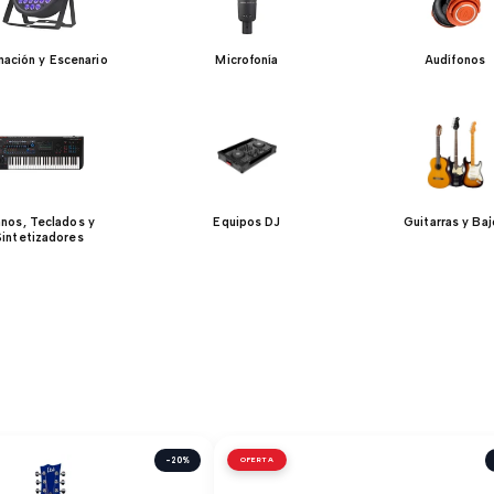
inación y Escenario
Microfonía
Audífonos
anos, Teclados y
Equipos DJ
Guitarras y Ba
Sintetizadores
-20%
OFERTA