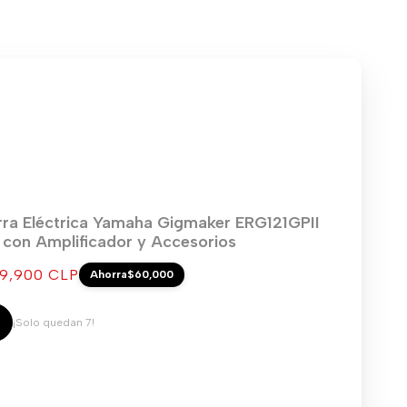
rra Eléctrica Yamaha Gigmaker ERG121GPII
) con Amplificador y Accesorios
cio
9,900 CLP
Ahorra
$60,000
ta
¡Solo quedan 7!