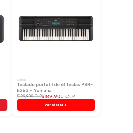
YAMAHA
-
Teclado portátil de 61 teclas PSR-
E283 - Yamaha
Precio
$189,900 CLP
Precio
$199,900 CLP
regular
de
Ver oferta
venta