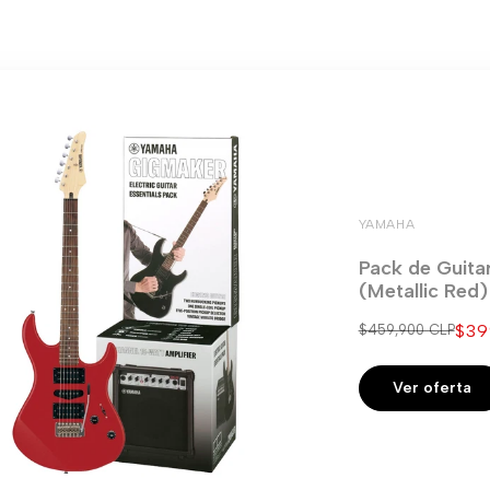
YAMAHA
Pack de Guita
(Metallic Red
Pre
$39
Precio
$459,900 CLP
regular
de
ven
Ver oferta