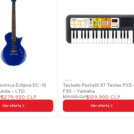
YAMAHA
éctrica Eclipse EC-10
Teclado Portatil 37 Teclas PSS
unda - LTD
F30 - Yamaha
Precio
$279,920 CLP
Precio
$109,900 CLP
P
Precio
$119,900 CLP
regular
de
de
Ver oferta
Ver oferta
venta
venta