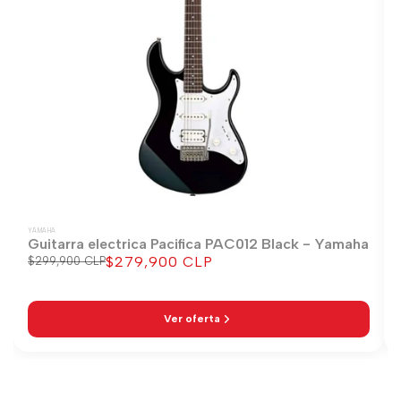
YAMAHA
Guitarra electrica Pacifica PAC012 Black - Yamaha
$279,900 CLP
Precio
$299,900 CLP
Precio
regular
de
venta
Ver oferta