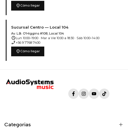
location_on
Cómo llegar
Sucursal Centro — Local 104
Av. L.B. O'Higgins #108, Local 104
schedule
Lun 10:00–19:00 · Mar a Vie 10:00 a 18:30 · Sáb 10:00–14:00
phone_enabled
+56 9 7768 7400
location_on
Cómo llegar
Facebook
Instagram
YouTube
TikTok
Categorias