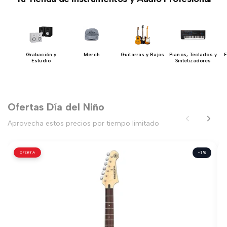
n y
Grabación y
Merch
Guitarras y Bajos
Pianos, Teclados y
F
io
Estudio
Sintetizadores
Ofertas Día del Niño
Aprovecha estos precios por tiempo limitado
OFERTA
-7%