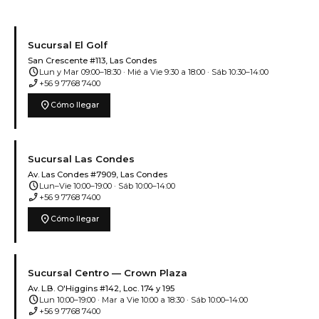
Sucursal El Golf
San Crescente #113, Las Condes
schedule
Lun y Mar 09:00–18:30 · Mié a Vie 9:30 a 18:00 · Sáb 10:30–14:00
phone_enabled
+56 9 7768 7400
location_on
Cómo llegar
Sucursal Las Condes
Av. Las Condes #7909, Las Condes
schedule
Lun–Vie 10:00–19:00 · Sáb 10:00–14:00
phone_enabled
+56 9 7768 7400
location_on
Cómo llegar
Sucursal Centro — Crown Plaza
Av. L.B. O'Higgins #142, Loc. 174 y 195
schedule
Lun 10:00–19:00 · Mar a Vie 10:00 a 18:30 · Sáb 10:00–14:00
phone_enabled
+56 9 7768 7400