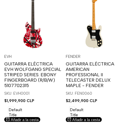
Inicia
Inicia
Inicia
Inicia
Vista
Vista
EVH
FENDER
Proveedor:
Proveedor:
sesión
sesión
sesión
sesión
rápida
rápida
GUITARRA ELÉCTRICA
GUITARRA ELÉCTRICA
para
para
para
para
EVH WOLFGANG SPECIAL
AMERICAN
usar
usar
usar
usar
STRIPED SERIES: EBONY
PROFESSIONAL II
la
Compare
la
Compare
FINGERBOARD (R/B/W)
TELECASTER DELUX
lista
lista
5107702315
MAPLE - FENDER
de
de
SKU: EVH0001
SKU: FEN0060
deseos.
deseos.
Precio
$1,999,900 CLP
Precio
$2,499,900 CLP
de
de
venta
venta
Default
Default
Title
Title
Añadir a la cesta
Añadir a la cesta