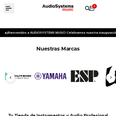
Saltar
0
al
contenido
¡Bienvenidos a AUDIOSYSTEMS MUSIC! Celebramos nuestra inauguració
Nuestras Marcas
Tu Tienda de Instrumentos y Audio Profesional