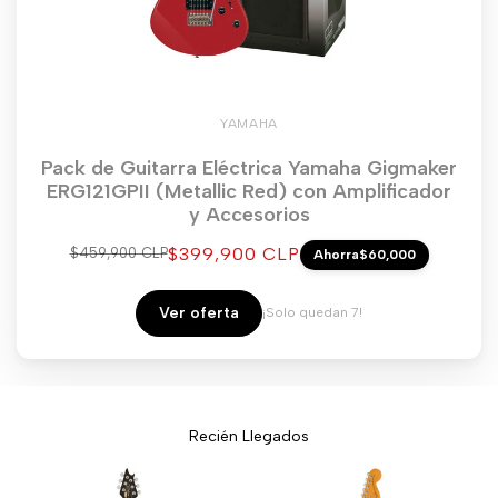
YAMAHA
Pack de Guitarra Eléctrica Yamaha Gigmaker
ERG121GPII (Metallic Red) con Amplificador
y Accesorios
Precio
$399,900 CLP
Precio
$459,900 CLP
Ahorra
$60,000
regular
de
venta
Ver oferta
¡Solo quedan 7!
Recién Llegados