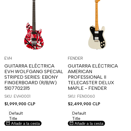
Inicia
Inicia
Inicia
Inicia
Vista
Vista
EVH
FENDER
Proveedor:
Proveedor:
sesión
sesión
sesión
sesión
rápida
rápida
GUITARRA ELÉCTRICA
GUITARRA ELÉCTRICA
para
para
para
para
EVH WOLFGANG SPECIAL
AMERICAN
usar
usar
usar
usar
STRIPED SERIES: EBONY
PROFESSIONAL II
la
Compare
la
Compare
FINGERBOARD (R/B/W)
TELECASTER DELUX
lista
lista
5107702315
MAPLE - FENDER
de
de
SKU: EVH0001
SKU: FEN0060
deseos.
deseos.
Precio
$1,999,900 CLP
Precio
$2,499,900 CLP
de
de
venta
venta
Default
Default
Title
Title
Añadir a la cesta
Añadir a la cesta