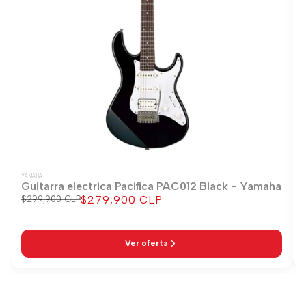
YAMAHA
Guitarra electrica Pacifica PAC012 Black - Yamaha
$279,900 CLP
Precio
$299,900 CLP
Precio
regular
de
venta
Ver oferta