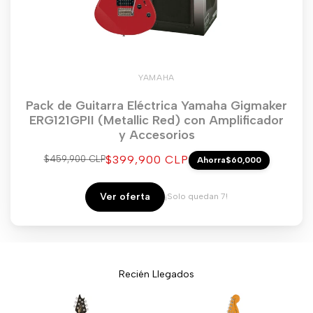
YAMAHA
Pack de Guitarra Eléctrica Yamaha Gigmaker
ERG121GPII (Metallic Red) con Amplificador
y Accesorios
Precio
$399,900 CLP
Precio
$459,900 CLP
Ahorra
$60,000
regular
de
venta
Ver oferta
¡Solo quedan 7!
Recién Llegados