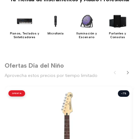
y
Pianos, Teclados y
Microfonía
Iluminación y
Parlantes y
n
Sintetizadores
Escenario
Consolas
Ofertas Día del Niño
Aprovecha estos precios por tiempo limitado
OFERTA
-7%