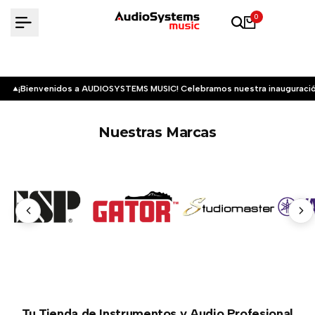
Saltar
0
al
contenido
¡Bienvenidos a AUDIOSYSTEMS MUSIC! Celebramos nuestra inauguració
Nuestras Marcas
Tu Tienda de Instrumentos y Audio Profesional