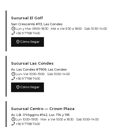
Sucursal El Golf
San Crescente #113, Las Condes
schedule
Lun y Mar 09:00–18:30 · Mié a Vie 9:30 a 18:00 · Sáb 10:30–14:00
phone_enabled
+56 9 7768 7400
location_on
Cómo llegar
Sucursal Las Condes
Av. Las Condes #7909, Las Condes
schedule
Lun–Vie 10:00–19:00 · Sáb 10:00–14:00
phone_enabled
+56 9 7768 7400
location_on
Cómo llegar
Sucursal Centro — Crown Plaza
Av. L.B. O'Higgins #142, Loc. 174 y 195
schedule
Lun 10:00–19:00 · Mar a Vie 10:00 a 18:30 · Sáb 10:00–14:00
phone_enabled
+56 9 7768 7400