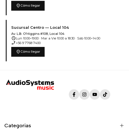
location_on
Cómo llegar
Sucursal Centro — Local 104
Av. L.B. O'Higgins #108, Local 104
schedule
Lun 10:00–19:00 · Mar a Vie 10:00 a 18:30 · Sáb 10:00–14:00
phone_enabled
+56 9 7768 7400
location_on
Cómo llegar
Facebook
Instagram
YouTube
TikTok
Categorias