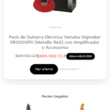
YAMAHA
Pack de Guitarra Eléctrica Yamaha Gigmaker
ERG121GPII (Metallic Red) con Amplificador
y Accesorios
Precio
$399,900 CLP
Precio
$459,900 CLP
Ahorra
$60,000
regular
de
venta
Ver oferta
¡Solo quedan 7!
Recién Llegados