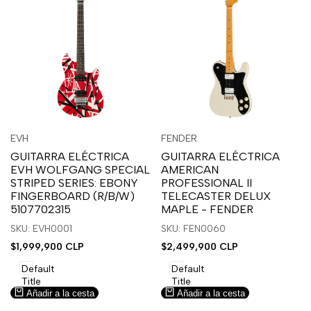
Inicia
Inicia
Inicia
Inicia
Vista
Vista
EVH
FENDER
Proveedor:
Proveedor:
sesión
sesión
sesión
sesión
rápida
rápida
GUITARRA ELÉCTRICA
GUITARRA ELÉCTRICA
para
para
para
para
EVH WOLFGANG SPECIAL
AMERICAN
usar
usar
usar
usar
STRIPED SERIES: EBONY
PROFESSIONAL II
la
Compare
la
Compare
FINGERBOARD (R/B/W)
TELECASTER DELUX
lista
lista
5107702315
MAPLE - FENDER
de
de
SKU: EVH0001
SKU: FEN0060
deseos.
deseos.
Precio
$1,999,900 CLP
Precio
$2,499,900 CLP
de
de
venta
venta
Default
Default
Title
Title
Añadir a la cesta
Añadir a la cesta