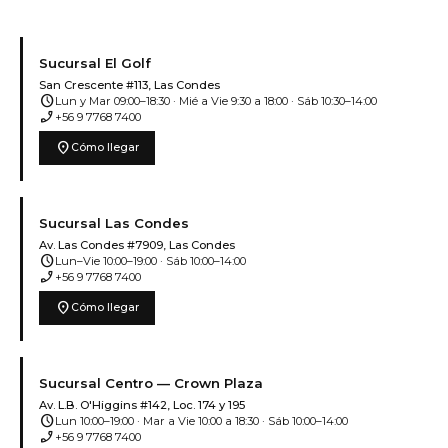
Sucursal El Golf
San Crescente #113, Las Condes
schedule
Lun y Mar 09:00–18:30 · Mié a Vie 9:30 a 18:00 · Sáb 10:30–14:00
phone_enabled
+56 9 7768 7400
location_on
Cómo llegar
Sucursal Las Condes
Av. Las Condes #7909, Las Condes
schedule
Lun–Vie 10:00–19:00 · Sáb 10:00–14:00
phone_enabled
+56 9 7768 7400
location_on
Cómo llegar
Sucursal Centro — Crown Plaza
Av. L.B. O'Higgins #142, Loc. 174 y 195
schedule
Lun 10:00–19:00 · Mar a Vie 10:00 a 18:30 · Sáb 10:00–14:00
phone_enabled
+56 9 7768 7400