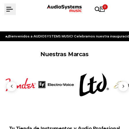
Saltar
0
al
contenido
¡Bienvenidos a AUDIOSYSTEMS MUSIC! Celebramos nuestra inauguració
Nuestras Marcas
Tu Tienda de Instrumentos y Audio Profesional