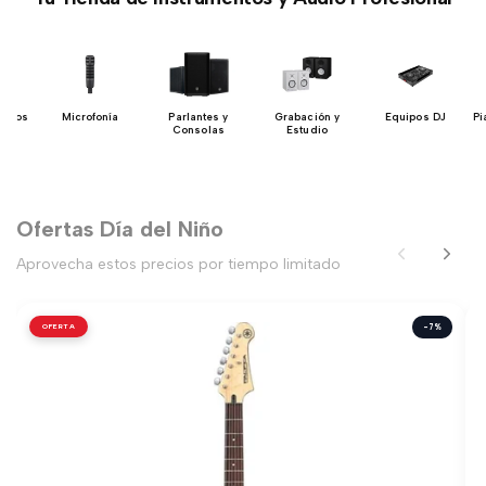
 Bajos
Microfonía
Parlantes y
Grabación y
Equipos DJ
Pi
Consolas
Estudio
Ofertas Día del Niño
Aprovecha estos precios por tiempo limitado
OFERTA
-7%