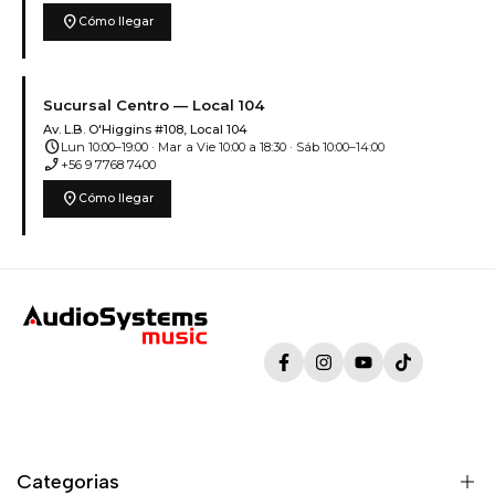
location_on
Cómo llegar
Sucursal Centro — Local 104
Av. L.B. O'Higgins #108, Local 104
schedule
Lun 10:00–19:00 · Mar a Vie 10:00 a 18:30 · Sáb 10:00–14:00
phone_enabled
+56 9 7768 7400
location_on
Cómo llegar
Facebook
Instagram
YouTube
TikTok
Categorias