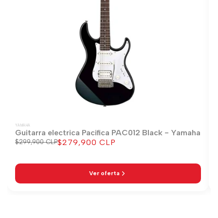
YAMAHA
Guitarra electrica Pacifica PAC012 Black - Yamaha
$279,900 CLP
Precio
$299,900 CLP
Precio
regular
de
venta
Ver oferta