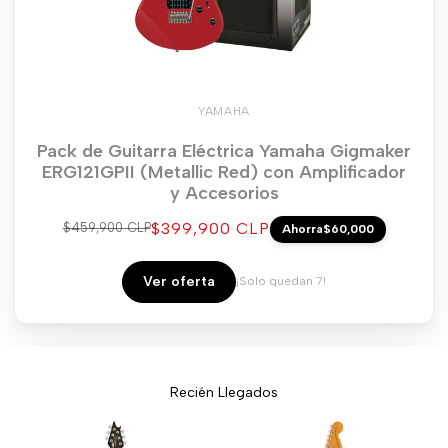
YAMAHA
Pack de Guitarra Eléctrica Yamaha Gigmaker
ERG121GPII (Metallic Red) con Amplificador
y Accesorios
Precio
$399,900 CLP
Precio
$459,900 CLP
Ahorra
$60,000
regular
de
venta
Ver oferta
¡Solo quedan 7!
Recién Llegados