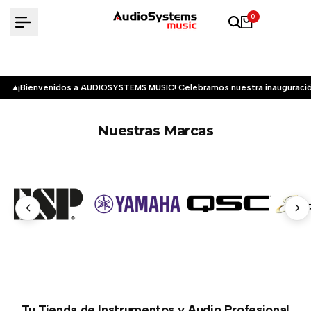
Saltar
0
al
contenido
¡Bienvenidos a AUDIOSYSTEMS MUSIC! Celebramos nuestra inauguració
Nuestras Marcas
Tu Tienda de Instrumentos y Audio Profesional