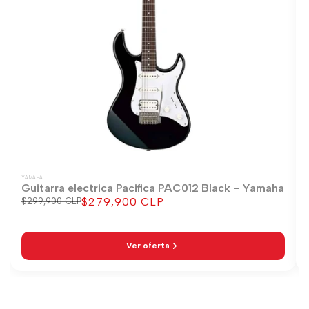
YAMAHA
Guitarra electrica Pacifica PAC012 Black - Yamaha
$279,900 CLP
Precio
$299,900 CLP
Precio
regular
de
venta
Ver oferta