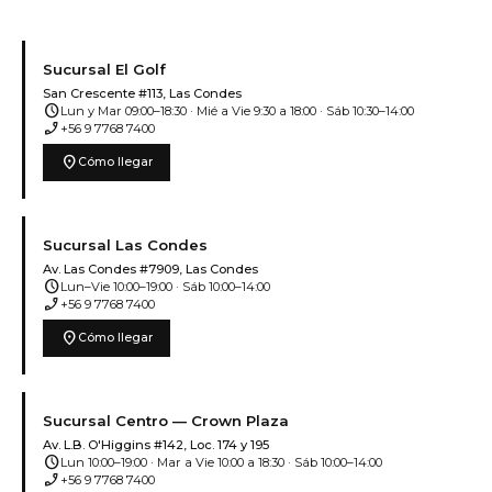
Sucursal El Golf
San Crescente #113, Las Condes
schedule
Lun y Mar 09:00–18:30 · Mié a Vie 9:30 a 18:00 · Sáb 10:30–14:00
phone_enabled
+56 9 7768 7400
location_on
Cómo llegar
Sucursal Las Condes
Av. Las Condes #7909, Las Condes
schedule
Lun–Vie 10:00–19:00 · Sáb 10:00–14:00
phone_enabled
+56 9 7768 7400
location_on
Cómo llegar
Sucursal Centro — Crown Plaza
Av. L.B. O'Higgins #142, Loc. 174 y 195
schedule
Lun 10:00–19:00 · Mar a Vie 10:00 a 18:30 · Sáb 10:00–14:00
phone_enabled
+56 9 7768 7400