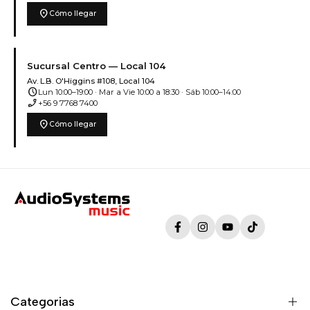
location_on
Cómo llegar
Sucursal Centro — Local 104
Av. L.B. O'Higgins #108, Local 104
schedule
Lun 10:00–19:00 · Mar a Vie 10:00 a 18:30 · Sáb 10:00–14:00
phone_enabled
+56 9 7768 7400
location_on
Cómo llegar
Facebook
Instagram
YouTube
TikTok
Categorias