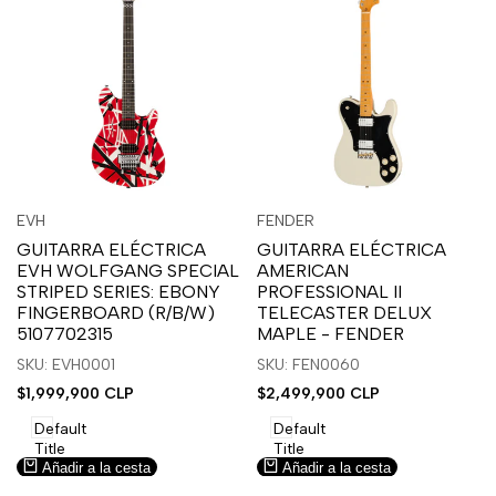
Inicia
Inicia
Inicia
Inicia
Vista
Vista
EVH
FENDER
Proveedor:
Proveedor:
sesión
sesión
sesión
sesión
rápida
rápida
GUITARRA ELÉCTRICA
GUITARRA ELÉCTRICA
para
para
para
para
EVH WOLFGANG SPECIAL
AMERICAN
usar
usar
usar
usar
STRIPED SERIES: EBONY
PROFESSIONAL II
la
Compare
la
Compare
FINGERBOARD (R/B/W)
TELECASTER DELUX
lista
lista
5107702315
MAPLE - FENDER
de
de
SKU: EVH0001
SKU: FEN0060
deseos.
deseos.
Precio
$1,999,900 CLP
Precio
$2,499,900 CLP
de
de
venta
venta
Default
Default
Title
Title
Añadir a la cesta
Añadir a la cesta