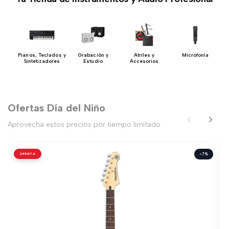
 y
Pianos, Teclados y
Grabación y
Atriles y
Microfonía
s
Sintetizadores
Estudio
Accesorios
Ofertas Día del Niño
Aprovecha estos precios por tiempo limitado
OFERTA
-7%