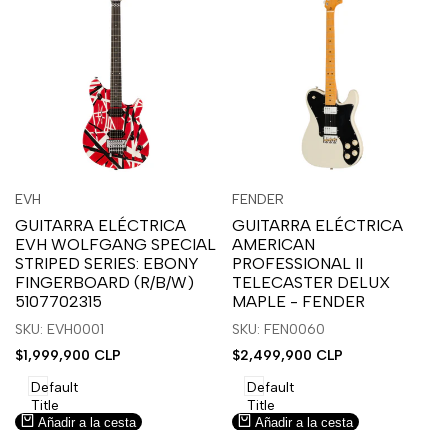
Inicia
Inicia
Inicia
Inicia
Vista
Vista
EVH
FENDER
Proveedor:
Proveedor:
sesión
sesión
sesión
sesión
rápida
rápida
GUITARRA ELÉCTRICA
GUITARRA ELÉCTRICA
para
para
para
para
EVH WOLFGANG SPECIAL
AMERICAN
usar
usar
usar
usar
STRIPED SERIES: EBONY
PROFESSIONAL II
la
Compare
la
Compare
FINGERBOARD (R/B/W)
TELECASTER DELUX
lista
lista
5107702315
MAPLE - FENDER
de
de
SKU: EVH0001
SKU: FEN0060
deseos.
deseos.
Precio
$1,999,900 CLP
Precio
$2,499,900 CLP
de
de
venta
venta
Default
Default
Title
Title
Añadir a la cesta
Añadir a la cesta