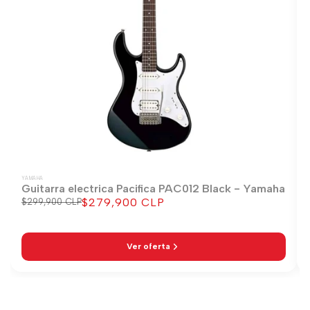
YAMAHA
Guitarra electrica Pacifica PAC012 Black - Yamaha
$279,900 CLP
Precio
$299,900 CLP
Precio
regular
de
venta
Ver oferta