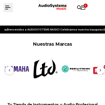
Saltar
0
al
contenido
¡Bienvenidos a AUDIOSYSTEMS MUSIC! Celebramos nuestra inauguració
Nuestras Marcas
Tu Tienda de Instrumentos y Audio Profesional