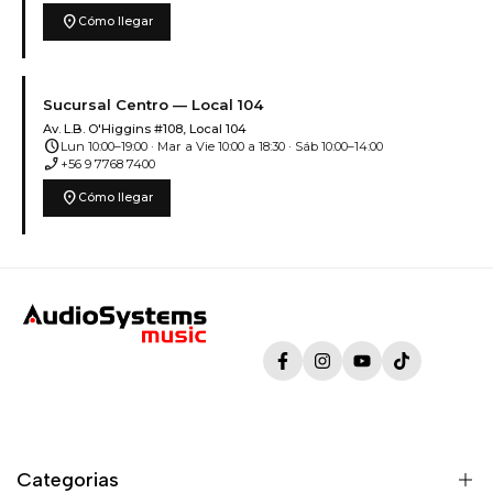
location_on
Cómo llegar
Sucursal Centro — Local 104
Av. L.B. O'Higgins #108, Local 104
schedule
Lun 10:00–19:00 · Mar a Vie 10:00 a 18:30 · Sáb 10:00–14:00
phone_enabled
+56 9 7768 7400
location_on
Cómo llegar
Facebook
Instagram
YouTube
TikTok
Categorias