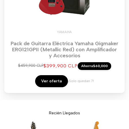
YAMAHA
Pack de Guitarra Eléctrica Yamaha Gigmaker
ERG121GPII (Metallic Red) con Amplificador
y Accesorios
Precio
$399,900 CLP
Precio
$459,900 CLP
Ahorra
$60,000
regular
de
venta
Ver oferta
¡Solo quedan 7!
Recién Llegados