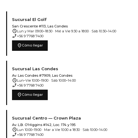
Sucursal El Golf
San Crescente #113, Las Condes
schedule
Lun y Mar 09:00–18:30 · Mié a Vie 9:30 a 18:00 · Sáb 10:30–14:00
phone_enabled
+56 9 7768 7400
location_on
Cómo llegar
Sucursal Las Condes
Av. Las Condes #7909, Las Condes
schedule
Lun–Vie 10:00–19:00 · Sáb 10:00–14:00
phone_enabled
+56 9 7768 7400
location_on
Cómo llegar
Sucursal Centro — Crown Plaza
Av. L.B. O'Higgins #142, Loc. 174 y 195
schedule
Lun 10:00–19:00 · Mar a Vie 10:00 a 18:30 · Sáb 10:00–14:00
phone_enabled
+56 9 7768 7400