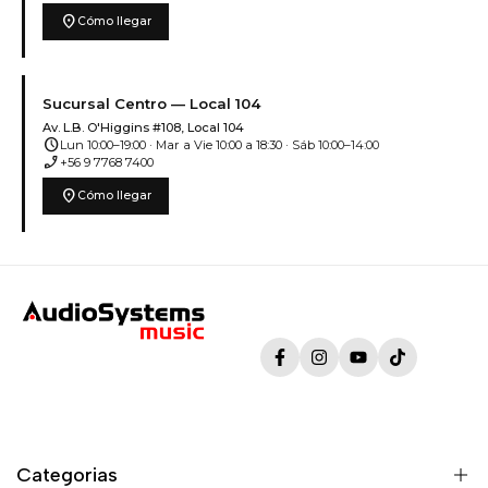
location_on
Cómo llegar
Sucursal Centro — Local 104
Av. L.B. O'Higgins #108, Local 104
schedule
Lun 10:00–19:00 · Mar a Vie 10:00 a 18:30 · Sáb 10:00–14:00
phone_enabled
+56 9 7768 7400
location_on
Cómo llegar
Facebook
Instagram
YouTube
TikTok
Categorias