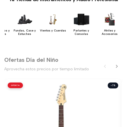
lados y
Fundas, Case y
Vientos y Cuerdas
Parlantes y
Atriles y
dores
Estuches
Consolas
Accesorios
Ofertas Día del Niño
Aprovecha estos precios por tiempo limitado
OFERTA
-7%