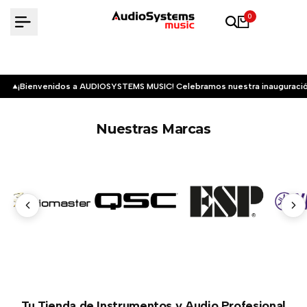
Saltar
0
al
contenido
¡Bienvenidos a AUDIOSYSTEMS MUSIC! Celebramos nuestra inauguració
Nuestras Marcas
Tu Tienda de Instrumentos y Audio Profesional