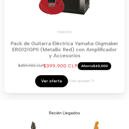
YAMAHA
Pack de Guitarra Eléctrica Yamaha Gigmaker
ERG121GPII (Metallic Red) con Amplificador
y Accesorios
Precio
$399,900 CLP
Precio
$459,900 CLP
Ahorra
$60,000
regular
de
venta
Ver oferta
¡Solo quedan 7!
Recién Llegados