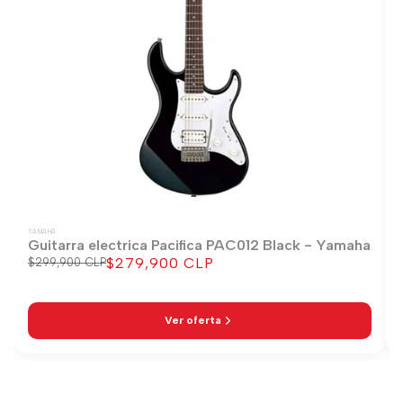
YAMAHA
Guitarra electrica Pacifica PAC012 Black - Yamaha
$279,900 CLP
Precio
$299,900 CLP
Precio
regular
de
venta
Ver oferta