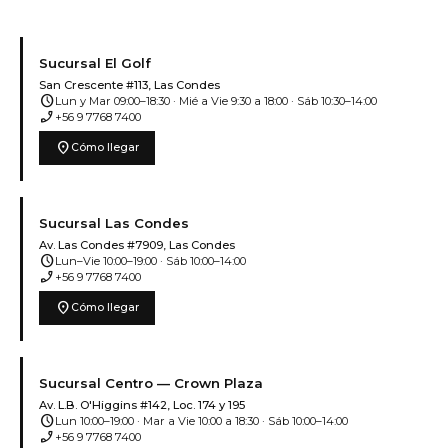
Sucursal El Golf
San Crescente #113, Las Condes
schedule
Lun y Mar 09:00–18:30 · Mié a Vie 9:30 a 18:00 · Sáb 10:30–14:00
phone_enabled
+56 9 7768 7400
location_on
Cómo llegar
Sucursal Las Condes
Av. Las Condes #7909, Las Condes
schedule
Lun–Vie 10:00–19:00 · Sáb 10:00–14:00
phone_enabled
+56 9 7768 7400
location_on
Cómo llegar
Sucursal Centro — Crown Plaza
Av. L.B. O'Higgins #142, Loc. 174 y 195
schedule
Lun 10:00–19:00 · Mar a Vie 10:00 a 18:30 · Sáb 10:00–14:00
phone_enabled
+56 9 7768 7400