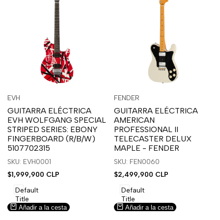
Inicia
Inicia
Inicia
Inicia
Vista
Vista
EVH
FENDER
Proveedor:
Proveedor:
sesión
sesión
sesión
sesión
rápida
rápida
GUITARRA ELÉCTRICA
GUITARRA ELÉCTRICA
para
para
para
para
EVH WOLFGANG SPECIAL
AMERICAN
usar
usar
usar
usar
STRIPED SERIES: EBONY
PROFESSIONAL II
la
Compare
la
Compare
FINGERBOARD (R/B/W)
TELECASTER DELUX
lista
lista
5107702315
MAPLE - FENDER
de
de
SKU: EVH0001
SKU: FEN0060
deseos.
deseos.
Precio
$1,999,900 CLP
Precio
$2,499,900 CLP
de
de
venta
venta
Default
Default
Title
Title
Añadir a la cesta
Añadir a la cesta