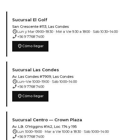
Sucursal El Golf
San Crescente #113, Las Condes
schedule
Lun y Mar 09:00–18:30 · Mié a Vie 9:30 a 18:00 · Sáb 10:30–14:00
phone_enabled
+56 9 7768 7400
location_on
Cómo llegar
Sucursal Las Condes
Av. Las Condes #7909, Las Condes
schedule
Lun–Vie 10:00–19:00 · Sáb 10:00–14:00
phone_enabled
+56 9 7768 7400
location_on
Cómo llegar
Sucursal Centro — Crown Plaza
Av. L.B. O'Higgins #142, Loc. 174 y 195
schedule
Lun 10:00–19:00 · Mar a Vie 10:00 a 18:30 · Sáb 10:00–14:00
phone_enabled
+56 9 7768 7400