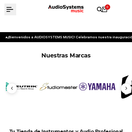
Saltar
0
al
contenido
¡Bienvenidos a AUDIOSYSTEMS MUSIC! Celebramos nuestra inauguració
Nuestras Marcas
Tu Tienda de Instrumentos y Audio Profesional