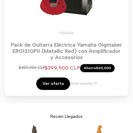
YAMAHA
Pack de Guitarra Eléctrica Yamaha Gigmaker
ERG121GPII (Metallic Red) con Amplificador
y Accesorios
Precio
$399,900 CLP
Precio
$459,900 CLP
Ahorra
$60,000
regular
de
venta
Ver oferta
¡Solo quedan 7!
Recién Llegados