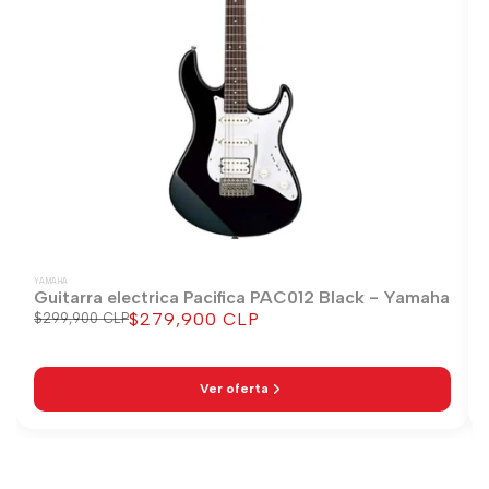
YAMAHA
Guitarra electrica Pacifica PAC012 Black - Yamaha
$279,900 CLP
Precio
$299,900 CLP
Precio
regular
de
venta
Ver oferta