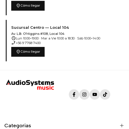
location_on
Cómo llegar
Sucursal Centro — Local 104
Av. L.B. O'Higgins #108, Local 104
schedule
Lun 10:00–19:00 · Mar a Vie 10:00 a 18:30 · Sáb 10:00–14:00
phone_enabled
+56 9 7768 7400
location_on
Cómo llegar
Facebook
Instagram
YouTube
TikTok
Categorias