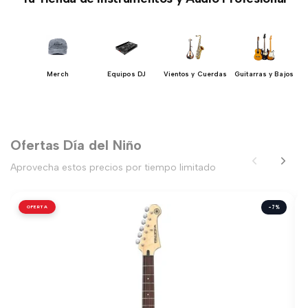
 y
Merch
Equipos DJ
Vientos y Cuerdas
Guitarras y Bajos
ón
Ofertas Día del Niño
Aprovecha estos precios por tiempo limitado
OFERTA
-7%