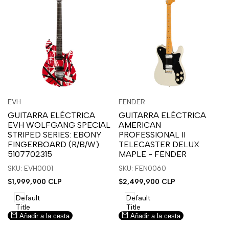
Inicia
Inicia
Inicia
Inicia
Vista
Vista
EVH
FENDER
Proveedor:
Proveedor:
sesión
sesión
sesión
sesión
rápida
rápida
GUITARRA ELÉCTRICA
GUITARRA ELÉCTRICA
para
para
para
para
EVH WOLFGANG SPECIAL
AMERICAN
usar
usar
usar
usar
STRIPED SERIES: EBONY
PROFESSIONAL II
la
Compare
la
Compare
FINGERBOARD (R/B/W)
TELECASTER DELUX
lista
lista
5107702315
MAPLE - FENDER
de
de
SKU: EVH0001
SKU: FEN0060
deseos.
deseos.
Precio
$1,999,900 CLP
Precio
$2,499,900 CLP
de
de
venta
venta
Default
Default
Title
Title
Añadir a la cesta
Añadir a la cesta