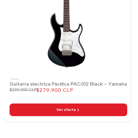
YAMAHA
Guitarra electrica Pacifica PAC012 Black - Yamaha
$279,900 CLP
Precio
$299,900 CLP
Precio
regular
de
venta
Ver oferta