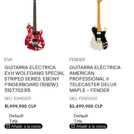
Inicia
Inicia
Inicia
Inicia
Vista
Vista
EVH
FENDER
Proveedor:
Proveedor:
sesión
sesión
sesión
sesión
rápida
rápida
GUITARRA ELÉCTRICA
GUITARRA ELÉCTRICA
para
para
para
para
EVH WOLFGANG SPECIAL
AMERICAN
usar
usar
usar
usar
STRIPED SERIES: EBONY
PROFESSIONAL II
la
Compare
la
Compare
FINGERBOARD (R/B/W)
TELECASTER DELUX
lista
lista
5107702315
MAPLE - FENDER
de
de
SKU: EVH0001
SKU: FEN0060
deseos.
deseos.
Precio
$1,999,900 CLP
Precio
$2,499,900 CLP
de
de
venta
venta
Default
Default
Title
Title
Añadir a la cesta
Añadir a la cesta