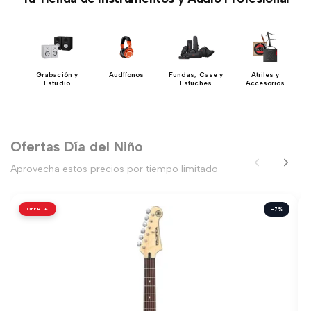
DJ
Grabación y
Audífonos
Fundas, Case y
Atriles y
Estudio
Estuches
Accesorios
Ofertas Día del Niño
Aprovecha estos precios por tiempo limitado
OFERTA
-7%