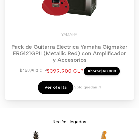
YAMAHA
Pack de Guitarra Eléctrica Yamaha Gigmaker
ERG121GPII (Metallic Red) con Amplificador
y Accesorios
Precio
$399,900 CLP
Precio
$459,900 CLP
Ahorra
$60,000
regular
de
venta
Ver oferta
¡Solo quedan 7!
Recién Llegados