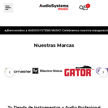
Saltar
0
al
contenido
¡Bienvenidos a AUDIOSYSTEMS MUSIC! Celebramos nuestra inauguració
Nuestras Marcas
Tu Tienda de Instrumentos y Audio Profesional