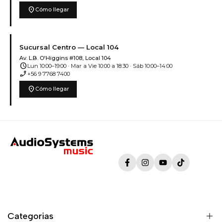
location_on
Cómo llegar
Sucursal Centro — Local 104
Av. L.B. O'Higgins #108, Local 104
schedule
Lun 10:00–19:00 · Mar a Vie 10:00 a 18:30 · Sáb 10:00–14:00
phone_enabled
+56 9 7768 7400
location_on
Cómo llegar
Facebook
Instagram
YouTube
TikTok
Categorias