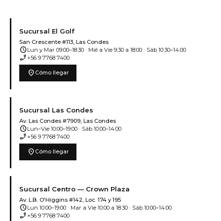
Sucursal El Golf
San Crescente #113, Las Condes
schedule
Lun y Mar 09:00–18:30 · Mié a Vie 9:30 a 18:00 · Sáb 10:30–14:00
phone_enabled
+56 9 7768 7400
location_on
Cómo llegar
Sucursal Las Condes
Av. Las Condes #7909, Las Condes
schedule
Lun–Vie 10:00–19:00 · Sáb 10:00–14:00
phone_enabled
+56 9 7768 7400
location_on
Cómo llegar
Sucursal Centro — Crown Plaza
Av. L.B. O'Higgins #142, Loc. 174 y 195
schedule
Lun 10:00–19:00 · Mar a Vie 10:00 a 18:30 · Sáb 10:00–14:00
phone_enabled
+56 9 7768 7400