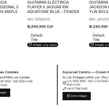
para
para
para
para
ICA
GUITARRA ELÉCTRICA
GUITARRA
SIONAL II
PLAYER II JAGUAR RW
JACKSON 
usar
usar
usar
usar
UX MAPLE
AQUATONE BLUE - FENDER
YLW BVLS
la
Compare
la
Compar
lista
lista
SKU: FEN0094
SKU: JAC00
de
de
Precio
$1,049,900 CLP
Precio
$1,249,900
deseos.
deseos.
de
de
venta
venta
Default
Default
Title
Title
Añadir a la cesta
Añadir a l
Las Condes
Sucursal Centro — Crown 
es #7909, Las Condes
Av. L.B. O'Higgins #142, Loc. 174 y 
Lun 10:00–19:00 · Mar a Vie 10:00 a
00–19:00 · Sáb 10:00–14:00
schedule
10:00–14:00
 7400
phone_enabled
+56 9 7768 7400
legar
location_on
Cómo llegar