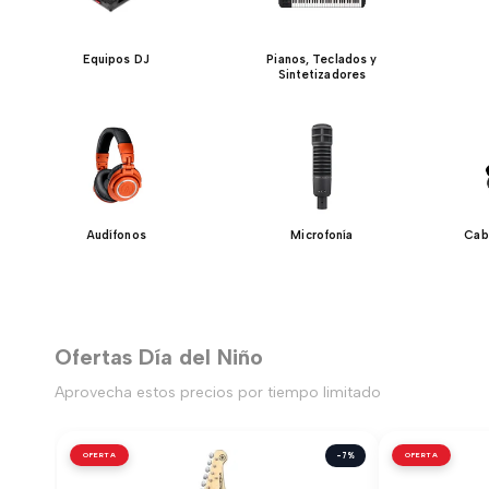
Equipos DJ
Pianos, Teclados y
Sintetizadores
Audífonos
Microfonía
Cab
Ofertas Día del Niño
Aprovecha estos precios por tiempo limitado
OFERTA
-7%
OFERTA