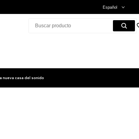
Celebramos nuestra inauguración.
Compra Ya!
Español
a nueva casa del sonido