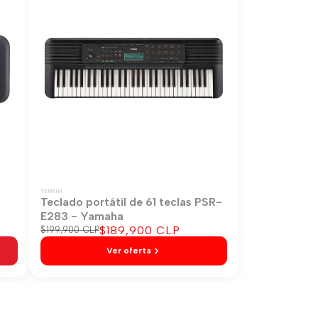
YAMAHA
-
Teclado portátil de 61 teclas PSR-
E283 - Yamaha
Precio
$189,900 CLP
Precio
$199,900 CLP
regular
de
Ver oferta
venta