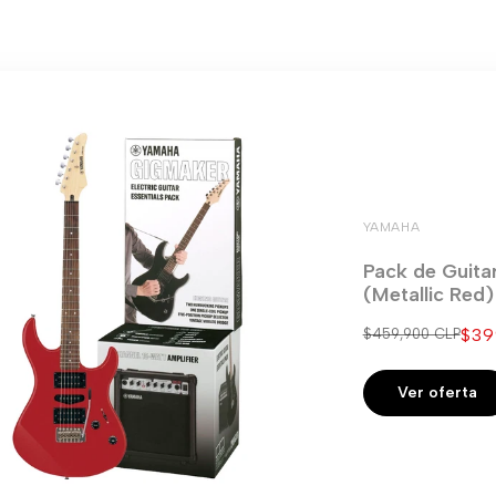
YAMAHA
Pack de Guita
(Metallic Red
Pre
$39
Precio
$459,900 CLP
regular
de
ven
Ver oferta