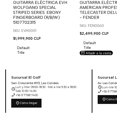
para
para
para
para
GUITARRA ELÉCTRICA EVH
GUITARRA ELÉCTR
WOLFGANG SPECIAL
AMERICAN PROFES
usar
usar
usar
usar
STRIPED SERIES: EBONY
TELECASTER DEL
la
Compare
la
Compare
FINGERBOARD (R/B/W)
- FENDER
lista
lista
5107702315
de
de
SKU: FEN0060
deseos.
deseos.
SKU: EVH0001
Precio
$2,499,900 CLP
de
Precio
$1,999,900 CLP
venta
de
Default
venta
Title
Default
Title
Añadir a la cesta
Añadir a la cesta
Sucursal El Golf
Sucursal 
San Crescente #113, Las Condes
Av. Las Cond
schedule
Lun y Mar 09:00–18:30 · Mié a Vie 9:30 a 18:00 ·
Lun–Vie 10:
schedule
phone_enabled
Sáb 10:30–14:00
+56 9 7768
phone_enabled
+56 9 7768 7400
location_on
Cómo l
location_on
Cómo llegar