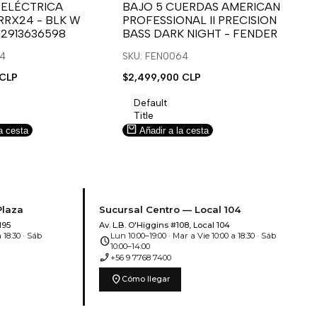
para
para
 ELÉCTRICA
BAJO 5 CUERDAS AMERICAN
B
RRX24 - BLK W
PROFESSIONAL II PRECISION
FA
usar
usar
u
 2913636598
BASS DARK NIGHT - FENDER
SN
e
la
Compare
l
lista
l
14
SKU: FEN0064
SK
de
 CLP
Precio
$2,499,900 CLP
Pr
$5
deseos.
de
de
venta
ve
Default
Title
a cesta
Añadir a la cesta
Plaza
Sucursal Centro — Local 104
195
Av. L.B. O'Higgins #108, Local 104
 18:30 · Sáb
Lun 10:00–19:00 · Mar a Vie 10:00 a 18:30 · Sáb
schedule
10:00–14:00
phone_enabled
+56 9 7768 7400
location_on
Cómo llegar