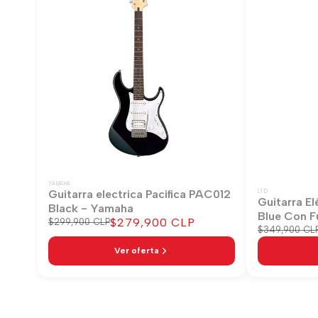
YAMAHA
Guitarra electrica Pacifica PAC012
LTD
Guitarra El
Black - Yamaha
Blue Con F
Precio
$279,900 CLP
Precio
$299,900 CLP
Precio
$349,900 CL
regular
de
regular
venta
Ver oferta