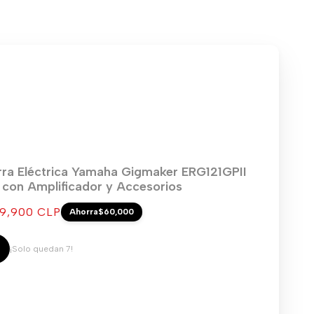
rra Eléctrica Yamaha Gigmaker ERG121GPII
) con Amplificador y Accesorios
cio
9,900 CLP
Ahorra
$60,000
ta
¡Solo quedan 7!