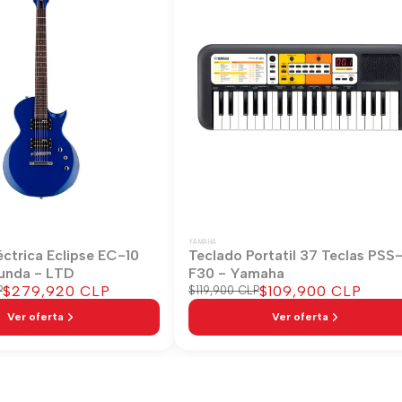
YAMAHA
éctrica Eclipse EC-10
Teclado Portatil 37 Teclas PSS
unda - LTD
F30 - Yamaha
Precio
$279,920 CLP
Precio
$109,900 CLP
P
Precio
$119,900 CLP
regular
de
de
Ver oferta
Ver oferta
venta
venta