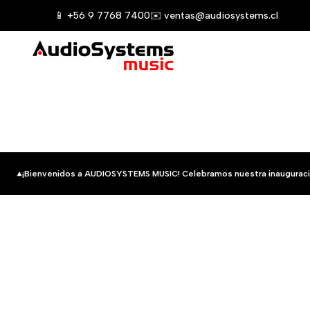
Saltar
📱 +56 9 7768 7400
✉️ ventas@audiosystems.cl
al
contenido
¡Bienvenidos a AUDIOSYSTEMS MUSIC! Celebramos nuestra inauguraci