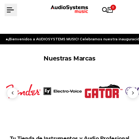
Saltar
0
al
contenido
¡Bienvenidos a AUDIOSYSTEMS MUSIC! Celebramos nuestra inauguració
Nuestras Marcas
Tu Tienda de Instrumentos y Audio Profesional