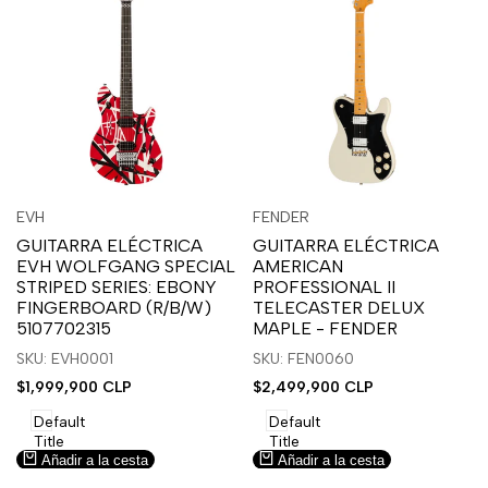
Inicia
Inicia
Inicia
Inicia
Vista
Vista
EVH
FENDER
Proveedor:
Proveedor:
sesión
sesión
sesión
sesión
rápida
rápida
GUITARRA ELÉCTRICA
GUITARRA ELÉCTRICA
para
para
para
para
EVH WOLFGANG SPECIAL
AMERICAN
usar
usar
usar
usar
STRIPED SERIES: EBONY
PROFESSIONAL II
la
Compare
la
Compare
FINGERBOARD (R/B/W)
TELECASTER DELUX
lista
lista
5107702315
MAPLE - FENDER
de
de
SKU: EVH0001
SKU: FEN0060
deseos.
deseos.
Precio
$1,999,900 CLP
Precio
$2,499,900 CLP
de
de
venta
venta
Default
Default
Title
Title
Añadir a la cesta
Añadir a la cesta