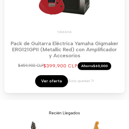
YAMAHA
Pack de Guitarra Eléctrica Yamaha Gigmaker
ERG121GPII (Metallic Red) con Amplificador
y Accesorios
Precio
$399,900 CLP
Precio
$459,900 CLP
Ahorra
$60,000
regular
de
venta
Ver oferta
¡Solo quedan 7!
Recién Llegados