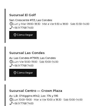
Sucursal El Golf
San Crescente #113, Las Condes
schedule
Lun y Mar 09:00–18:30 · Mié a Vie 9:30 a 18:00 · Sáb 10:30–14:00
phone_enabled
+56 9 7768 7400
location_on
Cómo llegar
Sucursal Las Condes
Av. Las Condes #7909, Las Condes
schedule
Lun–Vie 10:00–19:00 · Sáb 10:00–14:00
phone_enabled
+56 9 7768 7400
location_on
Cómo llegar
Sucursal Centro — Crown Plaza
Av. L.B. O'Higgins #142, Loc. 174 y 195
schedule
Lun 10:00–19:00 · Mar a Vie 10:00 a 18:30 · Sáb 10:00–14:00
phone_enabled
+56 9 7768 7400