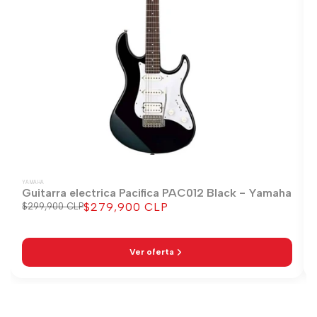
YAMAHA
Guitarra electrica Pacifica PAC012 Black - Yamaha
$279,900 CLP
Precio
$299,900 CLP
Precio
regular
de
venta
Ver oferta