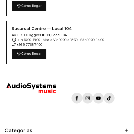
location_on
Cómo llegar
Sucursal Centro — Local 104
Av. L.B. O'Higgins #108, Local 104
schedule
Lun 10:00–19:00 · Mar a Vie 10:00 a 18:30 · Sáb 10:00–14:00
phone_enabled
+56 9 7768 7400
location_on
Cómo llegar
Facebook
Instagram
YouTube
TikTok
Categorias