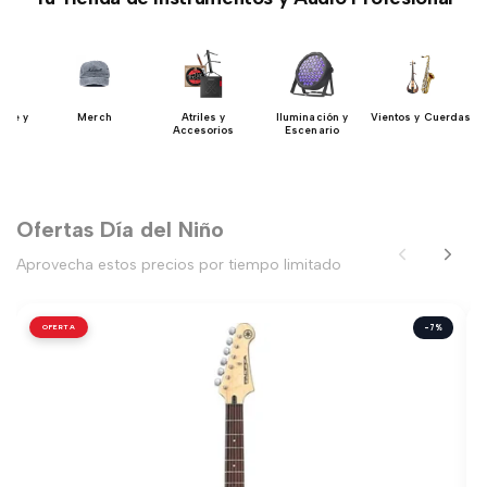
ase y
Merch
Atriles y
Iluminación y
Vientos y Cuerdas
es
Accesorios
Escenario
Ofertas Día del Niño
Aprovecha estos precios por tiempo limitado
OFERTA
-7%