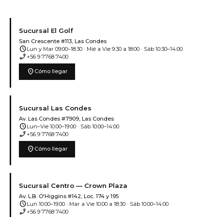
Sucursal El Golf
San Crescente #113, Las Condes
schedule
Lun y Mar 09:00–18:30 · Mié a Vie 9:30 a 18:00 · Sáb 10:30–14:00
phone_enabled
+56 9 7768 7400
location_on
Cómo llegar
Sucursal Las Condes
Av. Las Condes #7909, Las Condes
schedule
Lun–Vie 10:00–19:00 · Sáb 10:00–14:00
phone_enabled
+56 9 7768 7400
location_on
Cómo llegar
Sucursal Centro — Crown Plaza
Av. L.B. O'Higgins #142, Loc. 174 y 195
schedule
Lun 10:00–19:00 · Mar a Vie 10:00 a 18:30 · Sáb 10:00–14:00
phone_enabled
+56 9 7768 7400