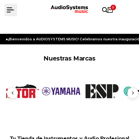
Saltar
0
al
contenido
¡Bienvenidos a AUDIOSYSTEMS MUSIC! Celebramos nuestra inauguració
Nuestras Marcas
Tu Tienda de Instrumentos y Audio Profesional