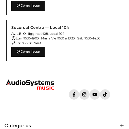
location_on
Cómo llegar
Sucursal Centro — Local 104
Av. L.B. O'Higgins #108, Local 104
schedule
Lun 10:00–19:00 · Mar a Vie 10:00 a 18:30 · Sáb 10:00–14:00
phone_enabled
+56 9 7768 7400
location_on
Cómo llegar
Facebook
Instagram
YouTube
TikTok
Categorias