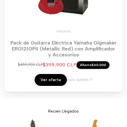
YAMAHA
Pack de Guitarra Eléctrica Yamaha Gigmaker
ERG121GPII (Metallic Red) con Amplificador
y Accesorios
Precio
$399,900 CLP
Precio
$459,900 CLP
Ahorra
$60,000
regular
de
venta
Ver oferta
¡Solo quedan 7!
Recién Llegados