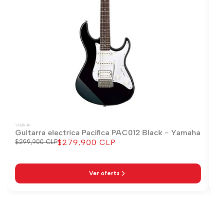
YAMAHA
Guitarra electrica Pacifica PAC012 Black - Yamaha
$279,900 CLP
Precio
$299,900 CLP
Precio
regular
de
venta
Ver oferta