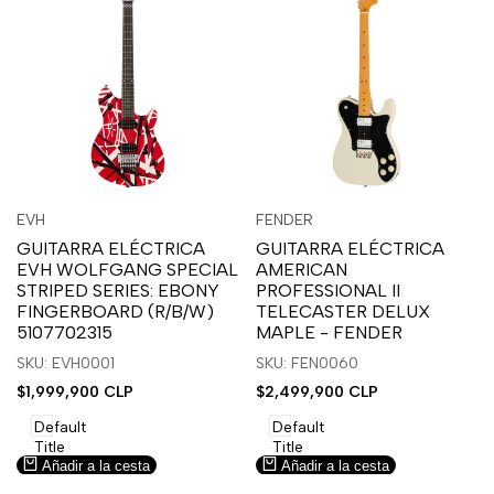
Inicia
Inicia
Inicia
Inicia
Vista
Vista
EVH
FENDER
Proveedor:
Proveedor:
sesión
sesión
sesión
sesión
rápida
rápida
GUITARRA ELÉCTRICA
GUITARRA ELÉCTRICA
para
para
para
para
EVH WOLFGANG SPECIAL
AMERICAN
usar
usar
usar
usar
STRIPED SERIES: EBONY
PROFESSIONAL II
la
Compare
la
Compare
FINGERBOARD (R/B/W)
TELECASTER DELUX
lista
lista
5107702315
MAPLE - FENDER
de
de
SKU: EVH0001
SKU: FEN0060
deseos.
deseos.
Precio
$1,999,900 CLP
Precio
$2,499,900 CLP
de
de
venta
venta
Default
Default
Title
Title
Añadir a la cesta
Añadir a la cesta