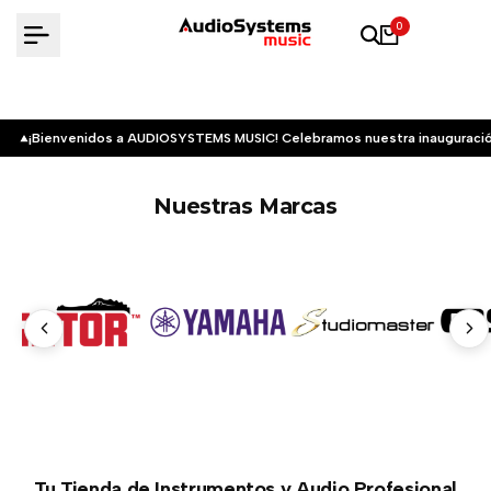
Saltar
0
al
contenido
¡Bienvenidos a AUDIOSYSTEMS MUSIC! Celebramos nuestra inauguració
Nuestras Marcas
Tu Tienda de Instrumentos y Audio Profesional