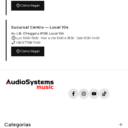
location_on
Cómo llegar
Sucursal Centro — Local 104
Av. L.B. O'Higgins #108, Local 104
schedule
Lun 10:00–19:00 · Mar a Vie 10:00 a 18:30 · Sáb 10:00–14:00
phone_enabled
+56 9 7768 7400
location_on
Cómo llegar
Facebook
Instagram
YouTube
TikTok
Categorias