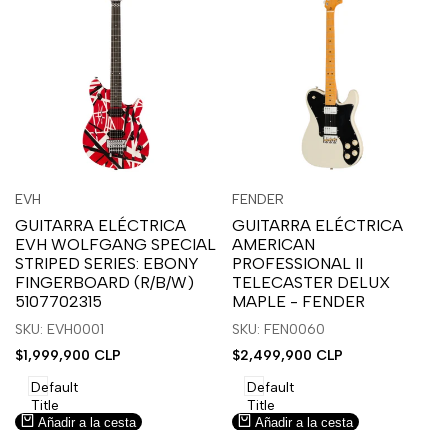
Inicia
Inicia
Inicia
Inicia
Vista
Vista
EVH
FENDER
Proveedor:
Proveedor:
sesión
sesión
sesión
sesión
rápida
rápida
GUITARRA ELÉCTRICA
GUITARRA ELÉCTRICA
para
para
para
para
EVH WOLFGANG SPECIAL
AMERICAN
usar
usar
usar
usar
STRIPED SERIES: EBONY
PROFESSIONAL II
la
Compare
la
Compare
FINGERBOARD (R/B/W)
TELECASTER DELUX
lista
lista
5107702315
MAPLE - FENDER
de
de
SKU: EVH0001
SKU: FEN0060
deseos.
deseos.
Precio
$1,999,900 CLP
Precio
$2,499,900 CLP
de
de
venta
venta
Default
Default
Title
Title
Añadir a la cesta
Añadir a la cesta