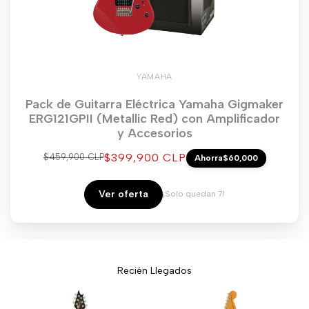
YAMAHA
Pack de Guitarra Eléctrica Yamaha Gigmaker
ERG121GPII (Metallic Red) con Amplificador
y Accesorios
Precio
$399,900 CLP
Precio
$459,900 CLP
Ahorra
$60,000
regular
de
venta
Ver oferta
¡Solo quedan 7!
Recién Llegados