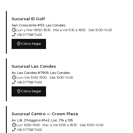
Sucursal El Golf
San Crescente #113, Las Condes
schedule
Lun y Mar 09:00–18:30 · Mié a Vie 9:30 a 18:00 · Sáb 10:30–14:00
phone_enabled
+56 9 7768 7400
location_on
Cómo llegar
Sucursal Las Condes
Av. Las Condes #7909, Las Condes
schedule
Lun–Vie 10:00–19:00 · Sáb 10:00–14:00
phone_enabled
+56 9 7768 7400
location_on
Cómo llegar
Sucursal Centro — Crown Plaza
Av. L.B. O'Higgins #142, Loc. 174 y 195
schedule
Lun 10:00–19:00 · Mar a Vie 10:00 a 18:30 · Sáb 10:00–14:00
phone_enabled
+56 9 7768 7400