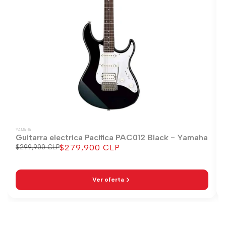
YAMAHA
Guitarra electrica Pacifica PAC012 Black - Yamaha
$279,900 CLP
Precio
$299,900 CLP
Precio
regular
de
venta
Ver oferta