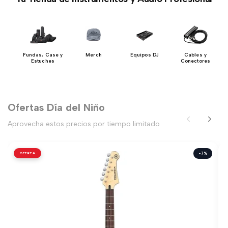
y
Fundas, Case y
Merch
Equipos DJ
Cables y
ios
Estuches
Conectores
Ofertas Día del Niño
Aprovecha estos precios por tiempo limitado
OFERTA
-7%