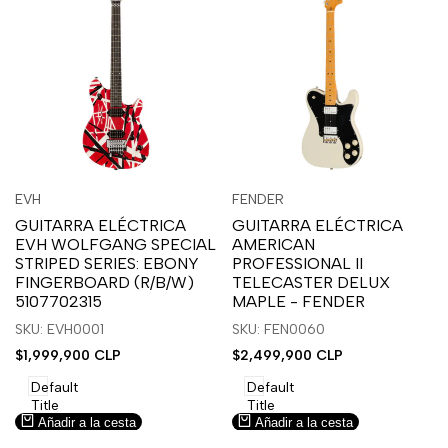
Inicia
Inicia
Inicia
Inicia
Vista
Vista
EVH
FENDER
Proveedor:
Proveedor:
sesión
sesión
sesión
sesión
rápida
rápida
GUITARRA ELÉCTRICA
GUITARRA ELÉCTRICA
para
para
para
para
EVH WOLFGANG SPECIAL
AMERICAN
usar
usar
usar
usar
STRIPED SERIES: EBONY
PROFESSIONAL II
la
Compare
la
Compare
FINGERBOARD (R/B/W)
TELECASTER DELUX
lista
lista
5107702315
MAPLE - FENDER
de
de
SKU: EVH0001
SKU: FEN0060
deseos.
deseos.
Precio
$1,999,900 CLP
Precio
$2,499,900 CLP
de
de
venta
venta
Default
Default
Title
Title
Añadir a la cesta
Añadir a la cesta