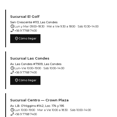
Sucursal El Golf
San Crescente #113, Las Condes
schedule
Lun y Mar 09:00–18:30 · Mié a Vie 9:30 a 18:00 · Sáb 10:30–14:00
phone_enabled
+56 9 7768 7400
location_on
Cómo llegar
Sucursal Las Condes
Av. Las Condes #7909, Las Condes
schedule
Lun–Vie 10:00–19:00 · Sáb 10:00–14:00
phone_enabled
+56 9 7768 7400
location_on
Cómo llegar
Sucursal Centro — Crown Plaza
Av. L.B. O'Higgins #142, Loc. 174 y 195
schedule
Lun 10:00–19:00 · Mar a Vie 10:00 a 18:30 · Sáb 10:00–14:00
phone_enabled
+56 9 7768 7400