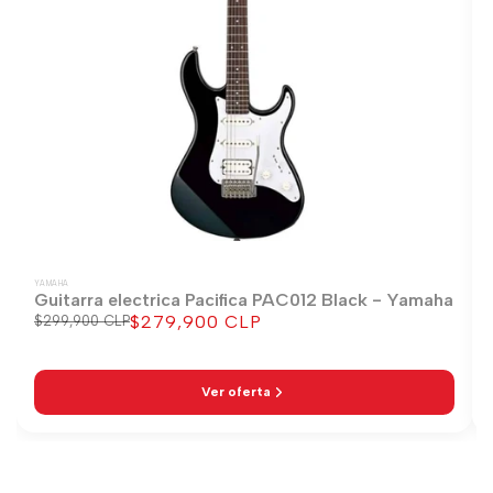
YAMAHA
Guitarra electrica Pacifica PAC012 Black - Yamaha
$279,900 CLP
Precio
$299,900 CLP
Precio
regular
de
venta
Ver oferta