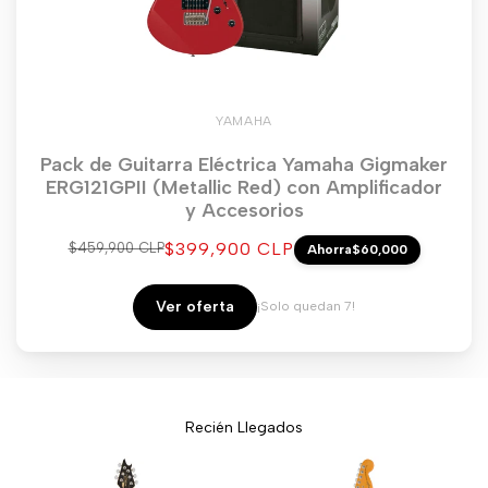
YAMAHA
Pack de Guitarra Eléctrica Yamaha Gigmaker
ERG121GPII (Metallic Red) con Amplificador
y Accesorios
Precio
$399,900 CLP
Precio
$459,900 CLP
Ahorra
$60,000
regular
de
venta
Ver oferta
¡Solo quedan 7!
Recién Llegados