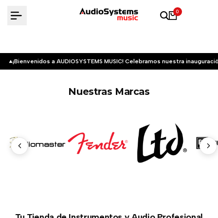
Saltar
0
al
contenido
¡Bienvenidos a AUDIOSYSTEMS MUSIC! Celebramos nuestra inauguració
Nuestras Marcas
Tu Tienda de Instrumentos y Audio Profesional