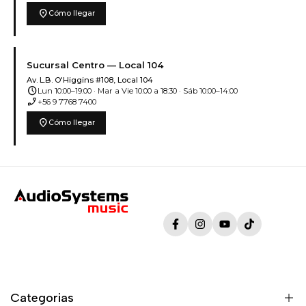
location_on
Cómo llegar
Sucursal Centro — Local 104
Av. L.B. O'Higgins #108, Local 104
schedule
Lun 10:00–19:00 · Mar a Vie 10:00 a 18:30 · Sáb 10:00–14:00
phone_enabled
+56 9 7768 7400
location_on
Cómo llegar
Facebook
Instagram
YouTube
TikTok
Categorias