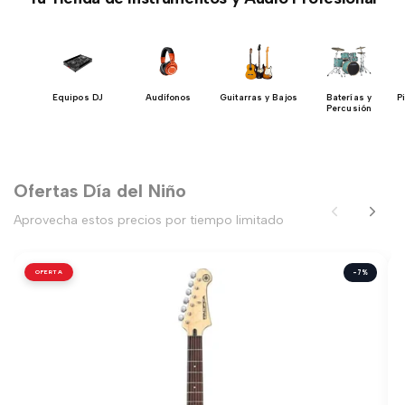
h
Equipos DJ
Audífonos
Guitarras y Bajos
Baterías y
P
Percusión
Ofertas Día del Niño
Aprovecha estos precios por tiempo limitado
OFERTA
-7%