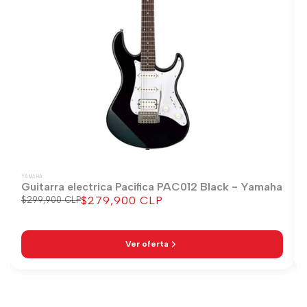
YAMAHA
Guitarra electrica Pacifica PAC012 Black - Yamaha
$279,900 CLP
Precio
$299,900 CLP
Precio
regular
de
venta
Ver oferta