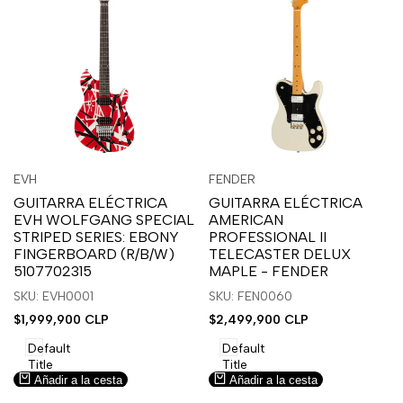
Inicia
Inicia
Inicia
Inicia
Vista
Vista
EVH
FENDER
Proveedor:
Proveedor:
sesión
sesión
sesión
sesión
rápida
rápida
GUITARRA ELÉCTRICA
GUITARRA ELÉCTRICA
para
para
para
para
EVH WOLFGANG SPECIAL
AMERICAN
usar
usar
usar
usar
STRIPED SERIES: EBONY
PROFESSIONAL II
la
Compare
la
Compare
FINGERBOARD (R/B/W)
TELECASTER DELUX
lista
lista
5107702315
MAPLE - FENDER
de
de
SKU: EVH0001
SKU: FEN0060
deseos.
deseos.
Precio
$1,999,900 CLP
Precio
$2,499,900 CLP
de
de
venta
venta
Default
Default
Title
Title
Añadir a la cesta
Añadir a la cesta