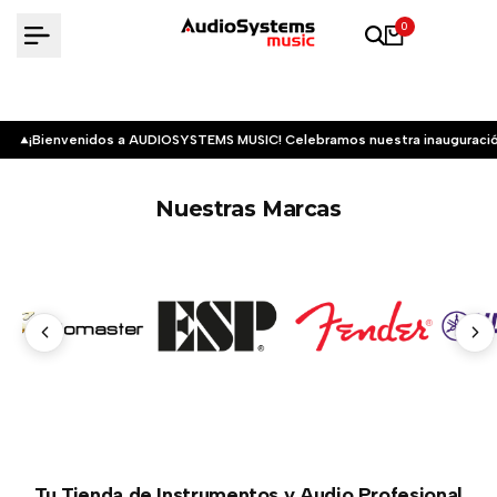
Saltar
0
al
contenido
¡Bienvenidos a AUDIOSYSTEMS MUSIC! Celebramos nuestra inauguració
Nuestras Marcas
Tu Tienda de Instrumentos y Audio Profesional