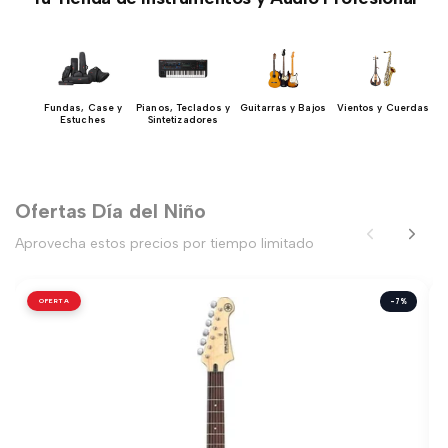
y
Fundas, Case y
Pianos, Teclados y
Guitarras y Bajos
Vientos y Cuerdas
ios
Estuches
Sintetizadores
Ofertas Día del Niño
Aprovecha estos precios por tiempo limitado
OFERTA
-7%