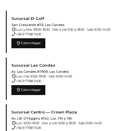
Sucursal El Golf
San Crescente #113, Las Condes
schedule
Lun y Mar 09:00–18:30 · Mié a Vie 9:30 a 18:00 · Sáb 10:30–14:00
phone_enabled
+56 9 7768 7400
location_on
Cómo llegar
Sucursal Las Condes
Av. Las Condes #7909, Las Condes
schedule
Lun–Vie 10:00–19:00 · Sáb 10:00–14:00
phone_enabled
+56 9 7768 7400
location_on
Cómo llegar
Sucursal Centro — Crown Plaza
Av. L.B. O'Higgins #142, Loc. 174 y 195
schedule
Lun 10:00–19:00 · Mar a Vie 10:00 a 18:30 · Sáb 10:00–14:00
phone_enabled
+56 9 7768 7400