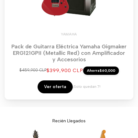
YAMAHA
Pack de Guitarra Eléctrica Yamaha Gigmaker
ERG121GPII (Metallic Red) con Amplificador
y Accesorios
Precio
$399,900 CLP
Precio
$459,900 CLP
Ahorra
$60,000
regular
de
venta
Ver oferta
¡Solo quedan 7!
Recién Llegados