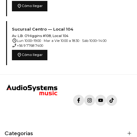
location_on
Cómo llegar
Sucursal Centro — Local 104
Av. L.B. O'Higgins #108, Local 104
schedule
Lun 10:00–19:00 · Mar a Vie 10:00 a 18:30 · Sáb 10:00–14:00
phone_enabled
+56 9 7768 7400
location_on
Cómo llegar
Facebook
Instagram
YouTube
TikTok
Categorias