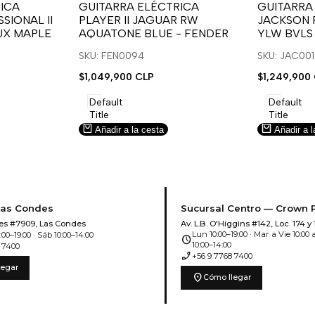
para
para
para
para
ICA
GUITARRA ELÉCTRICA
GUITARRA
SIONAL II
PLAYER II JAGUAR RW
JACKSON 
usar
usar
usar
usar
UX MAPLE
AQUATONE BLUE - FENDER
YLW BVLS
la
Compare
la
Compar
lista
lista
SKU: FEN0094
SKU: JAC00
de
de
Precio
$1,049,900 CLP
Precio
$1,249,900
deseos.
deseos.
de
de
venta
venta
Default
Default
Title
Title
Añadir a la cesta
Añadir a l
Las Condes
Sucursal Centro — Crown 
es #7909, Las Condes
Av. L.B. O'Higgins #142, Loc. 174 y 
Lun 10:00–19:00 · Mar a Vie 10:00 a
00–19:00 · Sáb 10:00–14:00
schedule
10:00–14:00
 7400
phone_enabled
+56 9 7768 7400
legar
location_on
Cómo llegar