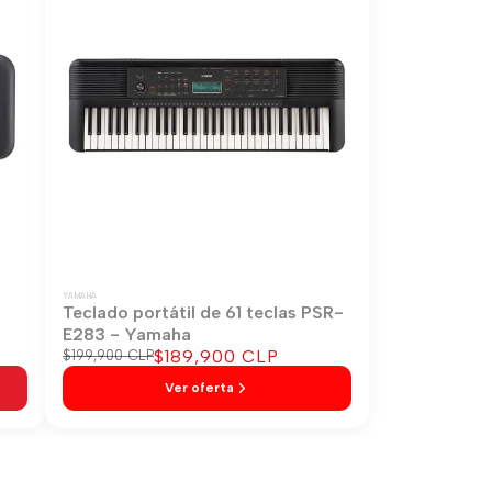
YAMAHA
-
Teclado portátil de 61 teclas PSR-
E283 - Yamaha
Precio
$189,900 CLP
Precio
$199,900 CLP
regular
de
Ver oferta
venta