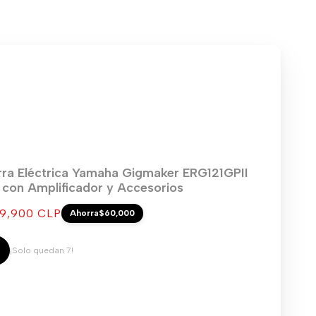
rra Eléctrica Yamaha Gigmaker ERG121GPII
) con Amplificador y Accesorios
cio
9,900 CLP
Ahorra
$60,000
ta
¡Solo quedan 7!