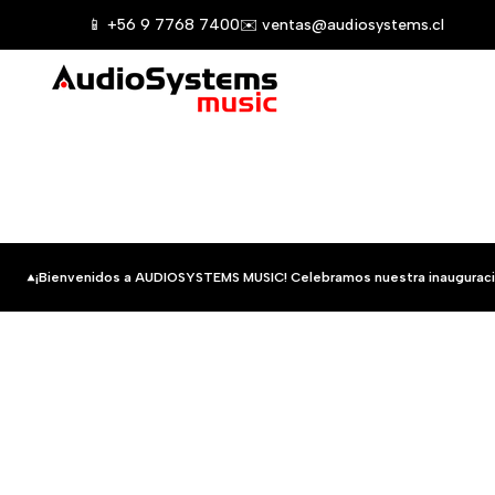
Saltar
📱 +56 9 7768 7400
✉️ ventas@audiosystems.cl
al
contenido
¡Bienvenidos a AUDIOSYSTEMS MUSIC! Celebramos nuestra inauguraci