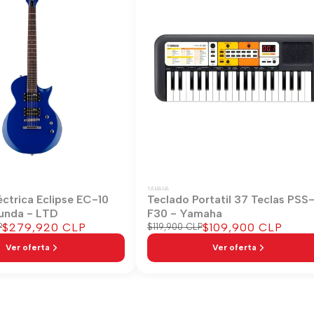
YAMAHA
éctrica Eclipse EC-10
Teclado Portatil 37 Teclas PSS
unda - LTD
F30 - Yamaha
Precio
$279,920 CLP
Precio
$109,900 CLP
P
Precio
$119,900 CLP
regular
de
de
Ver oferta
Ver oferta
venta
venta