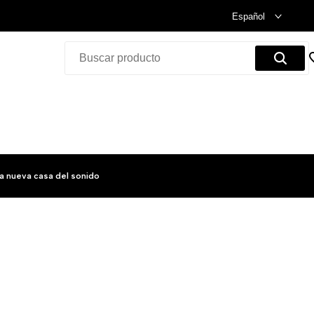
Celebramos nuestra inauguración.
Compra Ya!
Español
a nueva casa del sonido