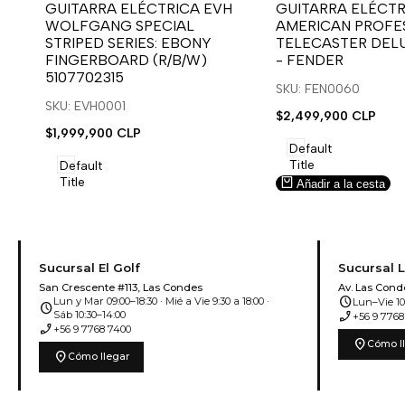
para
para
para
para
GUITARRA ELÉCTRICA EVH
GUITARRA ELÉCTR
WOLFGANG SPECIAL
AMERICAN PROFES
usar
usar
usar
usar
STRIPED SERIES: EBONY
TELECASTER DEL
la
Compare
la
Compare
FINGERBOARD (R/B/W)
- FENDER
lista
lista
5107702315
de
de
SKU: FEN0060
deseos.
deseos.
SKU: EVH0001
Precio
$2,499,900 CLP
de
Precio
$1,999,900 CLP
venta
de
Default
venta
Title
Default
Title
Añadir a la cesta
Añadir a la cesta
Sucursal El Golf
Sucursal 
San Crescente #113, Las Condes
Av. Las Cond
schedule
Lun y Mar 09:00–18:30 · Mié a Vie 9:30 a 18:00 ·
Lun–Vie 10:
schedule
phone_enabled
Sáb 10:30–14:00
+56 9 7768
phone_enabled
+56 9 7768 7400
location_on
Cómo l
location_on
Cómo llegar