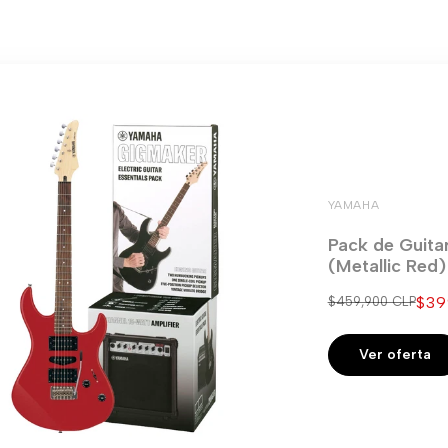
YAMAHA
Pack de Guita
(Metallic Red
Pre
$39
Precio
$459,900 CLP
regular
de
ven
Ver oferta