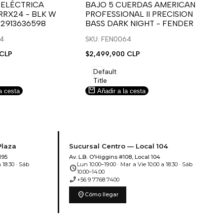
para
para
 ELÉCTRICA
BAJO 5 CUERDAS AMERICAN
B
RRX24 - BLK W
PROFESSIONAL II PRECISION
FA
usar
usar
u
 2913636598
BASS DARK NIGHT - FENDER
SN
e
la
Compare
l
lista
l
14
SKU: FEN0064
SK
de
 CLP
Precio
$2,499,900 CLP
Pr
$5
deseos.
de
de
venta
ve
Default
Title
a cesta
Añadir a la cesta
Plaza
Sucursal Centro — Local 104
195
Av. L.B. O'Higgins #108, Local 104
 18:30 · Sáb
Lun 10:00–19:00 · Mar a Vie 10:00 a 18:30 · Sáb
schedule
10:00–14:00
phone_enabled
+56 9 7768 7400
location_on
Cómo llegar