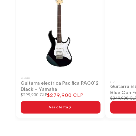
YAMAHA
Guitarra electrica Pacifica PAC012
LTD
Guitarra El
Black - Yamaha
Blue Con F
Precio
$279,900 CLP
Precio
$299,900 CLP
Precio
$349,900 CL
regular
de
regular
venta
Ver oferta