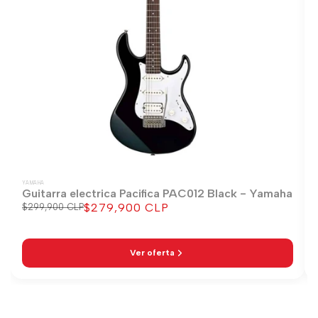
YAMAHA
Guitarra electrica Pacifica PAC012 Black - Yamaha
$279,900 CLP
Precio
$299,900 CLP
Precio
regular
de
venta
Ver oferta