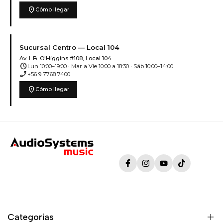
location_on
Cómo llegar
Sucursal Centro — Local 104
Av. L.B. O'Higgins #108, Local 104
schedule
Lun 10:00–19:00 · Mar a Vie 10:00 a 18:30 · Sáb 10:00–14:00
phone_enabled
+56 9 7768 7400
location_on
Cómo llegar
Facebook
Instagram
YouTube
TikTok
Categorias