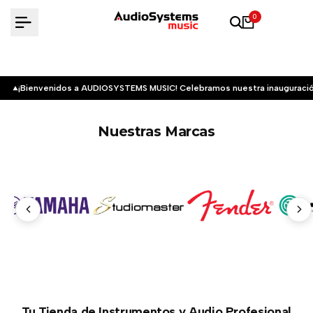
Saltar
0
al
contenido
¡Bienvenidos a AUDIOSYSTEMS MUSIC! Celebramos nuestra inauguració
Nuestras Marcas
Tu Tienda de Instrumentos y Audio Profesional