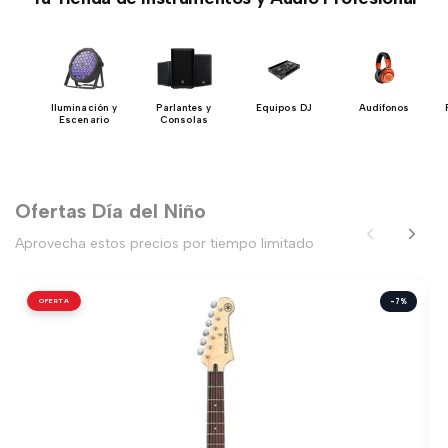
 y
Iluminación y
Parlantes y
Equipos DJ
Audífonos
ón
Escenario
Consolas
Ofertas Día del Niño
Aprovecha estos precios por tiempo limitado
OFERTA
-7%