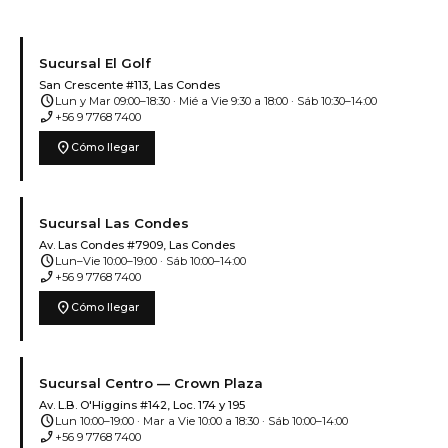
Sucursal El Golf
San Crescente #113, Las Condes
schedule
Lun y Mar 09:00–18:30 · Mié a Vie 9:30 a 18:00 · Sáb 10:30–14:00
phone_enabled
+56 9 7768 7400
location_on
Cómo llegar
Sucursal Las Condes
Av. Las Condes #7909, Las Condes
schedule
Lun–Vie 10:00–19:00 · Sáb 10:00–14:00
phone_enabled
+56 9 7768 7400
location_on
Cómo llegar
Sucursal Centro — Crown Plaza
Av. L.B. O'Higgins #142, Loc. 174 y 195
schedule
Lun 10:00–19:00 · Mar a Vie 10:00 a 18:30 · Sáb 10:00–14:00
phone_enabled
+56 9 7768 7400