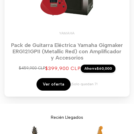
YAMAHA
Pack de Guitarra Eléctrica Yamaha Gigmaker
ERG121GPII (Metallic Red) con Amplificador
y Accesorios
Precio
$399,900 CLP
Precio
$459,900 CLP
Ahorra
$60,000
regular
de
venta
Ver oferta
¡Solo quedan 7!
Recién Llegados