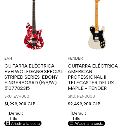
Inicia
Inicia
Inicia
Inicia
Vista
Vista
EVH
FENDER
Proveedor:
Proveedor:
sesión
sesión
sesión
sesión
rápida
rápida
GUITARRA ELÉCTRICA
GUITARRA ELÉCTRICA
para
para
para
para
EVH WOLFGANG SPECIAL
AMERICAN
usar
usar
usar
usar
STRIPED SERIES: EBONY
PROFESSIONAL II
la
Compare
la
Compare
FINGERBOARD (R/B/W)
TELECASTER DELUX
lista
lista
5107702315
MAPLE - FENDER
de
de
SKU: EVH0001
SKU: FEN0060
deseos.
deseos.
Precio
$1,999,900 CLP
Precio
$2,499,900 CLP
de
de
venta
venta
Default
Default
Title
Title
Añadir a la cesta
Añadir a la cesta