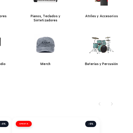
ores
Pianos, Teclados y
Atriles y Accesorios
Sintetizadores
udio
Merch
Baterías y Percusión
-8%
OFERTA
-5%