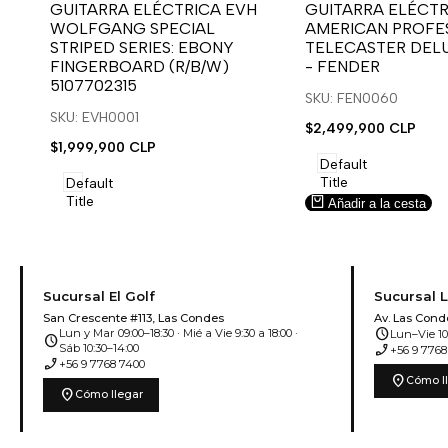
para
para
para
para
GUITARRA ELÉCTRICA EVH
GUITARRA ELÉCTR
WOLFGANG SPECIAL
AMERICAN PROFES
usar
usar
usar
usar
STRIPED SERIES: EBONY
TELECASTER DEL
la
Compare
la
Compare
FINGERBOARD (R/B/W)
- FENDER
lista
lista
5107702315
de
de
SKU: FEN0060
deseos.
deseos.
SKU: EVH0001
Precio
$2,499,900 CLP
de
Precio
$1,999,900 CLP
venta
de
Default
venta
Title
Default
Title
Añadir a la cesta
Añadir a la cesta
Sucursal El Golf
Sucursal 
San Crescente #113, Las Condes
Av. Las Cond
schedule
Lun y Mar 09:00–18:30 · Mié a Vie 9:30 a 18:00 ·
Lun–Vie 10:
schedule
phone_enabled
Sáb 10:30–14:00
+56 9 7768
phone_enabled
+56 9 7768 7400
location_on
Cómo l
location_on
Cómo llegar