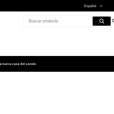
Celebramos nuestra inauguración.
Compra Ya!
Español
a nueva casa del sonido