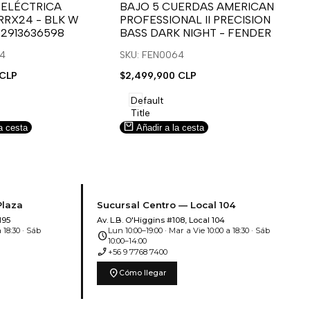
para
para
 ELÉCTRICA
BAJO 5 CUERDAS AMERICAN
B
RRX24 - BLK W
PROFESSIONAL II PRECISION
FA
usar
usar
u
 2913636598
BASS DARK NIGHT - FENDER
SN
e
la
Compare
l
lista
l
14
SKU: FEN0064
SK
de
 CLP
Precio
$2,499,900 CLP
Pr
$5
deseos.
de
de
venta
ve
Default
Title
a cesta
Añadir a la cesta
Plaza
Sucursal Centro — Local 104
195
Av. L.B. O'Higgins #108, Local 104
 18:30 · Sáb
Lun 10:00–19:00 · Mar a Vie 10:00 a 18:30 · Sáb
schedule
10:00–14:00
phone_enabled
+56 9 7768 7400
location_on
Cómo llegar