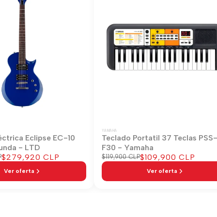
YAMAHA
éctrica Eclipse EC-10
Teclado Portatil 37 Teclas PSS
unda - LTD
F30 - Yamaha
Precio
$279,920 CLP
Precio
$109,900 CLP
P
Precio
$119,900 CLP
regular
de
de
Ver oferta
Ver oferta
venta
venta