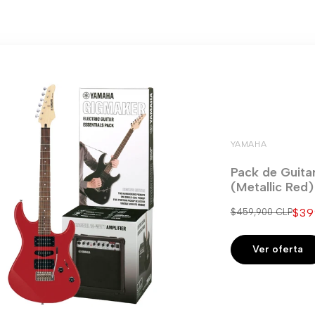
YAMAHA
Pack de Guita
(Metallic Red
Pre
$39
Precio
$459,900 CLP
regular
de
ven
Ver oferta