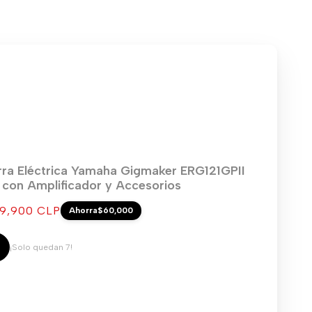
rra Eléctrica Yamaha Gigmaker ERG121GPII
) con Amplificador y Accesorios
cio
9,900 CLP
Ahorra
$60,000
ta
¡Solo quedan 7!