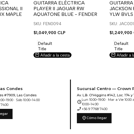
para
para
para
para
ICA
GUITARRA ELÉCTRICA
GUITARRA
SIONAL II
PLAYER II JAGUAR RW
JACKSON 
usar
usar
usar
usar
UX MAPLE
AQUATONE BLUE - FENDER
YLW BVLS
la
Compare
la
Compar
lista
lista
SKU: FEN0094
SKU: JAC00
de
de
Precio
$1,049,900 CLP
Precio
$1,249,900
deseos.
deseos.
de
de
venta
venta
Default
Default
Title
Title
Añadir a la cesta
Añadir a l
Las Condes
Sucursal Centro — Crown 
es #7909, Las Condes
Av. L.B. O'Higgins #142, Loc. 174 y 
Lun 10:00–19:00 · Mar a Vie 10:00 a
00–19:00 · Sáb 10:00–14:00
schedule
10:00–14:00
 7400
phone_enabled
+56 9 7768 7400
legar
location_on
Cómo llegar