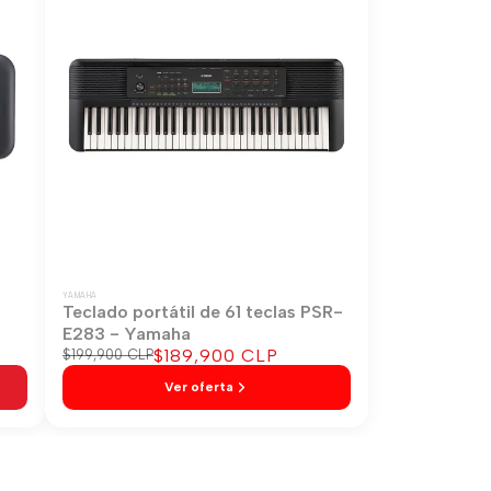
YAMAHA
-
Teclado portátil de 61 teclas PSR-
E283 - Yamaha
Precio
$189,900 CLP
Precio
$199,900 CLP
regular
de
Ver oferta
venta