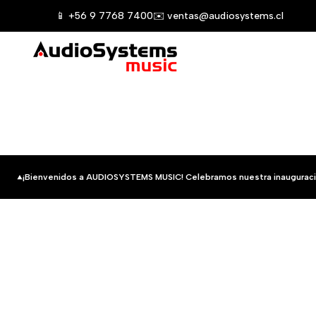
Saltar
📱 +56 9 7768 7400
✉️ ventas@audiosystems.cl
al
contenido
¡Bienvenidos a AUDIOSYSTEMS MUSIC! Celebramos nuestra inauguraci