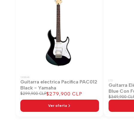
YAMAHA
Guitarra electrica Pacifica PAC012
LTD
Guitarra El
Black - Yamaha
Blue Con F
Precio
$279,900 CLP
Precio
$299,900 CLP
Precio
$349,900 CL
regular
de
regular
venta
Ver oferta