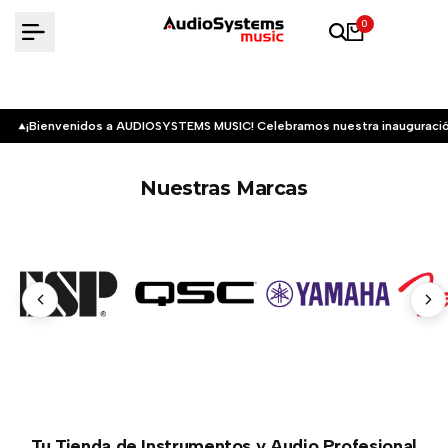
Saltar
0
al
contenido
¡Bienvenidos a AUDIOSYSTEMS MUSIC! Celebramos nuestra inauguració
Nuestras Marcas
Tu Tienda de Instrumentos y Audio Profesional