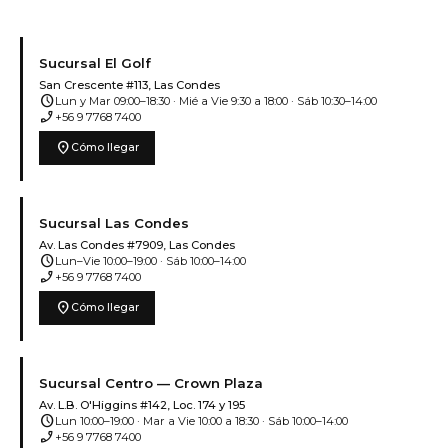
Sucursal El Golf
San Crescente #113, Las Condes
schedule
Lun y Mar 09:00–18:30 · Mié a Vie 9:30 a 18:00 · Sáb 10:30–14:00
phone_enabled
+56 9 7768 7400
location_on
Cómo llegar
Sucursal Las Condes
Av. Las Condes #7909, Las Condes
schedule
Lun–Vie 10:00–19:00 · Sáb 10:00–14:00
phone_enabled
+56 9 7768 7400
location_on
Cómo llegar
Sucursal Centro — Crown Plaza
Av. L.B. O'Higgins #142, Loc. 174 y 195
schedule
Lun 10:00–19:00 · Mar a Vie 10:00 a 18:30 · Sáb 10:00–14:00
phone_enabled
+56 9 7768 7400