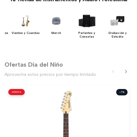
 Bajos
Vientos y Cuerdas
Merch
Parlantes y
Grabación y
Consolas
Estudio
Ofertas Día del Niño
Aprovecha estos precios por tiempo limitado
OFERTA
-7%