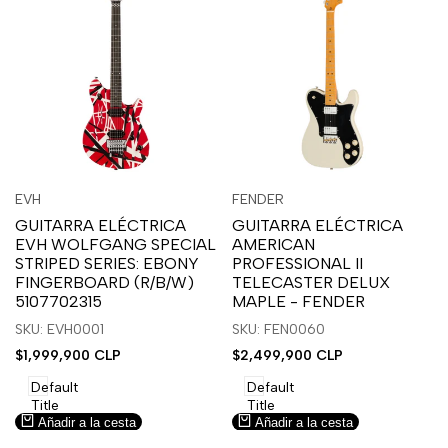
Inicia
Inicia
Inicia
Inicia
Vista
Vista
EVH
FENDER
Proveedor:
Proveedor:
sesión
sesión
sesión
sesión
rápida
rápida
GUITARRA ELÉCTRICA
GUITARRA ELÉCTRICA
para
para
para
para
EVH WOLFGANG SPECIAL
AMERICAN
usar
usar
usar
usar
STRIPED SERIES: EBONY
PROFESSIONAL II
la
Compare
la
Compare
FINGERBOARD (R/B/W)
TELECASTER DELUX
lista
lista
5107702315
MAPLE - FENDER
de
de
SKU: EVH0001
SKU: FEN0060
deseos.
deseos.
Precio
$1,999,900 CLP
Precio
$2,499,900 CLP
de
de
venta
venta
Default
Default
Title
Title
Añadir a la cesta
Añadir a la cesta