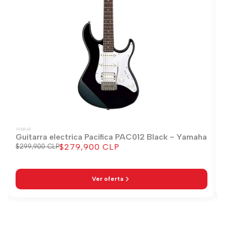
YAMAHA
Guitarra electrica Pacifica PAC012 Black - Yamaha
$279,900 CLP
Precio
$299,900 CLP
Precio
regular
de
venta
Ver oferta