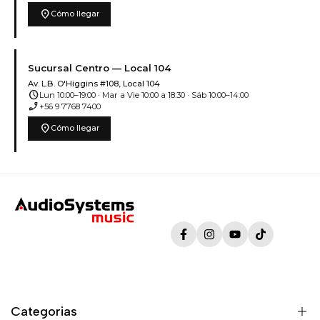
location_on
Cómo llegar
Sucursal Centro — Local 104
Av. L.B. O'Higgins #108, Local 104
schedule
Lun 10:00–19:00 · Mar a Vie 10:00 a 18:30 · Sáb 10:00–14:00
phone_enabled
+56 9 7768 7400
location_on
Cómo llegar
Facebook
Instagram
YouTube
TikTok
Categorias