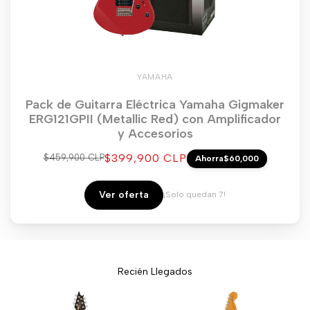
YAMAHA
Pack de Guitarra Eléctrica Yamaha Gigmaker
ERG121GPII (Metallic Red) con Amplificador
y Accesorios
Precio
$399,900 CLP
Precio
$459,900 CLP
Ahorra
$60,000
regular
de
venta
Ver oferta
¡Solo quedan 7!
Recién Llegados