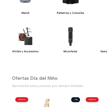
Merch
Parlantes y Consolas
Atriles y Accesorios
Microfonía
Ilum
Ofertas Día del Niño
Aprovecha estos precios por tiempo limitado
OFERTA
-7%
OFERTA