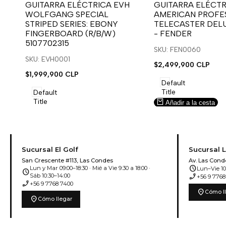
para
para
para
para
GUITARRA ELÉCTRICA EVH
GUITARRA ELÉCTR
WOLFGANG SPECIAL
AMERICAN PROFES
usar
usar
usar
usar
STRIPED SERIES: EBONY
TELECASTER DEL
la
Compare
la
Compare
FINGERBOARD (R/B/W)
- FENDER
lista
lista
5107702315
de
de
SKU: FEN0060
deseos.
deseos.
SKU: EVH0001
Precio
$2,499,900 CLP
de
Precio
$1,999,900 CLP
venta
de
Default
venta
Title
Default
Title
Añadir a la cesta
Añadir a la cesta
Sucursal El Golf
Sucursal 
San Crescente #113, Las Condes
Av. Las Cond
schedule
Lun y Mar 09:00–18:30 · Mié a Vie 9:30 a 18:00 ·
Lun–Vie 10:
schedule
phone_enabled
Sáb 10:30–14:00
+56 9 7768
phone_enabled
+56 9 7768 7400
location_on
Cómo l
location_on
Cómo llegar