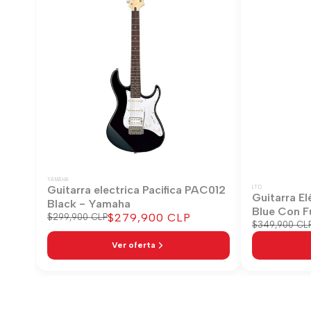
YAMAHA
Guitarra electrica Pacifica PAC012
LTD
Guitarra El
Black - Yamaha
Blue Con F
Precio
$279,900 CLP
Precio
$299,900 CLP
Precio
$349,900 CL
regular
de
regular
venta
Ver oferta