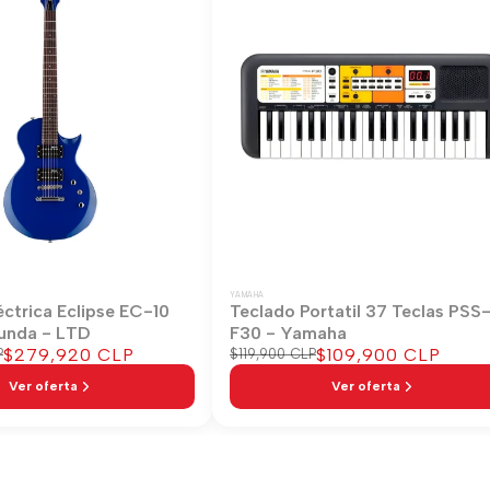
YAMAHA
éctrica Eclipse EC-10
Teclado Portatil 37 Teclas PSS
unda - LTD
F30 - Yamaha
Precio
$279,920 CLP
Precio
$109,900 CLP
P
Precio
$119,900 CLP
regular
de
de
Ver oferta
Ver oferta
venta
venta