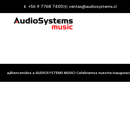
Saltar
📱 +56 9 7768 7400
✉️ ventas@audiosystems.cl
al
contenido
¡Bienvenidos a AUDIOSYSTEMS MUSIC! Celebramos nuestra inauguraci