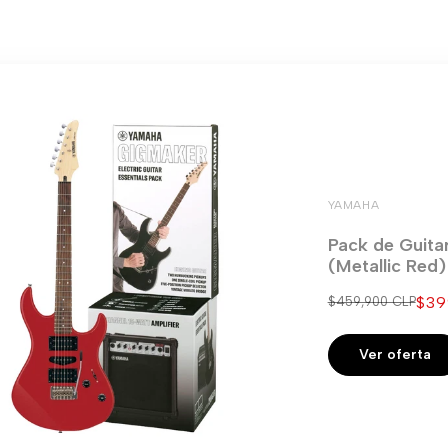
YAMAHA
Pack de Guita
(Metallic Red
Pre
$39
Precio
$459,900 CLP
regular
de
ven
Ver oferta