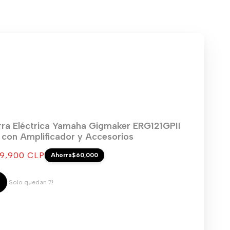
rra Eléctrica Yamaha Gigmaker ERG121GPII
) con Amplificador y Accesorios
cio
9,900 CLP
Ahorra
$60,000
ta
¡Solo quedan 7!