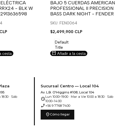
para
para
 ELÉCTRICA
BAJO 5 CUERDAS AMERICAN
B
RRX24 - BLK W
PROFESSIONAL II PRECISION
FA
usar
usar
u
 2913636598
BASS DARK NIGHT - FENDER
SN
e
la
Compare
l
lista
l
14
SKU: FEN0064
SK
de
 CLP
Precio
$2,499,900 CLP
Pr
$5
deseos.
de
de
venta
ve
Default
Title
a cesta
Añadir a la cesta
Plaza
Sucursal Centro — Local 104
195
Av. L.B. O'Higgins #108, Local 104
 18:30 · Sáb
Lun 10:00–19:00 · Mar a Vie 10:00 a 18:30 · Sáb
schedule
10:00–14:00
phone_enabled
+56 9 7768 7400
location_on
Cómo llegar