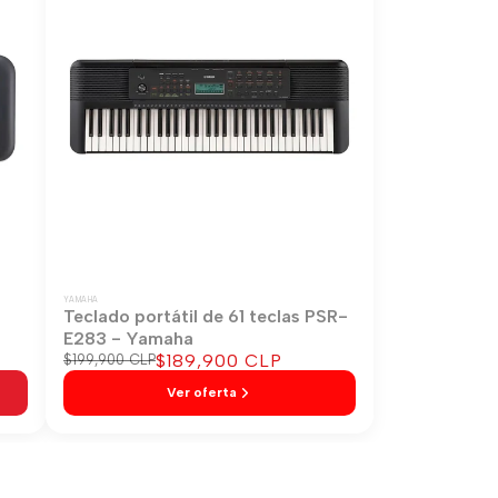
YAMAHA
-
Teclado portátil de 61 teclas PSR-
E283 - Yamaha
Precio
$189,900 CLP
Precio
$199,900 CLP
regular
de
Ver oferta
venta