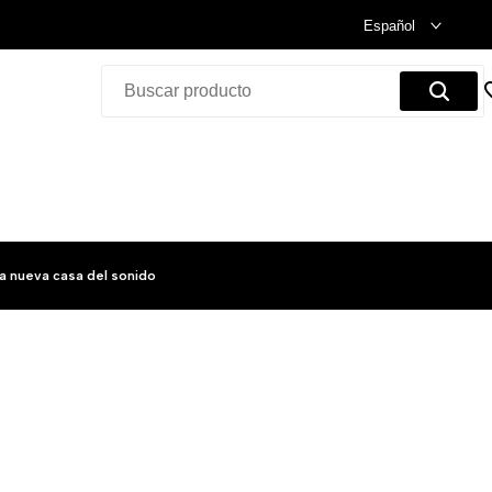
Celebramos nuestra inauguración.
Compra Ya!
Español
a nueva casa del sonido