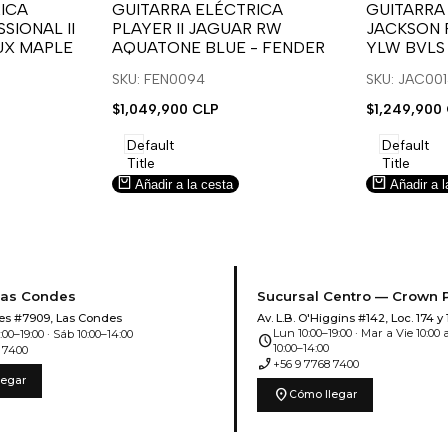
para
para
para
para
ICA
GUITARRA ELÉCTRICA
GUITARRA
SIONAL II
PLAYER II JAGUAR RW
JACKSON 
usar
usar
usar
usar
UX MAPLE
AQUATONE BLUE - FENDER
YLW BVLS
la
Compare
la
Compar
lista
lista
SKU: FEN0094
SKU: JAC00
de
de
Precio
$1,049,900 CLP
Precio
$1,249,900
deseos.
deseos.
de
de
venta
venta
Default
Default
Title
Title
Añadir a la cesta
Añadir a l
Las Condes
Sucursal Centro — Crown 
es #7909, Las Condes
Av. L.B. O'Higgins #142, Loc. 174 y 
Lun 10:00–19:00 · Mar a Vie 10:00 a
00–19:00 · Sáb 10:00–14:00
schedule
10:00–14:00
 7400
phone_enabled
+56 9 7768 7400
legar
location_on
Cómo llegar