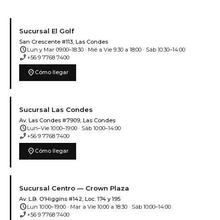
Sucursal El Golf
San Crescente #113, Las Condes
schedule
Lun y Mar 09:00–18:30 · Mié a Vie 9:30 a 18:00 · Sáb 10:30–14:00
phone_enabled
+56 9 7768 7400
location_on
Cómo llegar
Sucursal Las Condes
Av. Las Condes #7909, Las Condes
schedule
Lun–Vie 10:00–19:00 · Sáb 10:00–14:00
phone_enabled
+56 9 7768 7400
location_on
Cómo llegar
Sucursal Centro — Crown Plaza
Av. L.B. O'Higgins #142, Loc. 174 y 195
schedule
Lun 10:00–19:00 · Mar a Vie 10:00 a 18:30 · Sáb 10:00–14:00
phone_enabled
+56 9 7768 7400