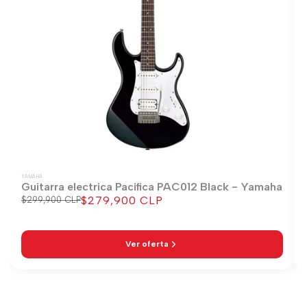
YAMAHA
Guitarra electrica Pacifica PAC012 Black - Yamaha
$279,900 CLP
Precio
$299,900 CLP
Precio
regular
de
venta
Ver oferta