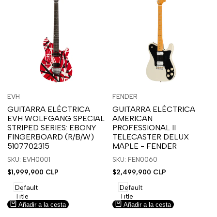
Inicia
Inicia
Inicia
Inicia
Vista
Vista
EVH
FENDER
Proveedor:
Proveedor:
sesión
sesión
sesión
sesión
rápida
rápida
GUITARRA ELÉCTRICA
GUITARRA ELÉCTRICA
para
para
para
para
EVH WOLFGANG SPECIAL
AMERICAN
usar
usar
usar
usar
STRIPED SERIES: EBONY
PROFESSIONAL II
la
Compare
la
Compare
FINGERBOARD (R/B/W)
TELECASTER DELUX
lista
lista
5107702315
MAPLE - FENDER
de
de
SKU: EVH0001
SKU: FEN0060
deseos.
deseos.
Precio
$1,999,900 CLP
Precio
$2,499,900 CLP
de
de
venta
venta
Default
Default
Title
Title
Añadir a la cesta
Añadir a la cesta