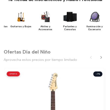
uerdas
Guitarras y Bajos
Atriles y
Parlantes y
Iluminación y
Accesorios
Consolas
Escenario
Ofertas Día del Niño
Aprovecha estos precios por tiempo limitado
OFERTA
-7%