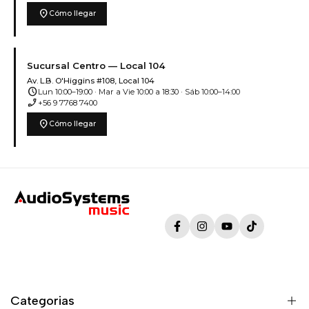
location_on
Cómo llegar
Sucursal Centro — Local 104
Av. L.B. O'Higgins #108, Local 104
schedule
Lun 10:00–19:00 · Mar a Vie 10:00 a 18:30 · Sáb 10:00–14:00
phone_enabled
+56 9 7768 7400
location_on
Cómo llegar
Facebook
Instagram
YouTube
TikTok
Categorias