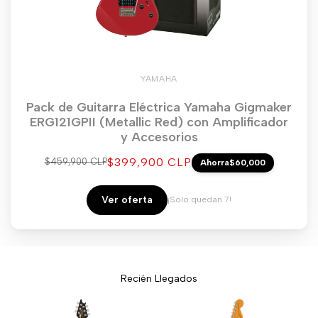
YAMAHA
Pack de Guitarra Eléctrica Yamaha Gigmaker
ERG121GPII (Metallic Red) con Amplificador
y Accesorios
Precio
$399,900 CLP
Precio
$459,900 CLP
Ahorra
$60,000
regular
de
venta
Ver oferta
¡Solo quedan 7!
Recién Llegados