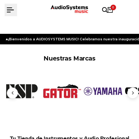
Saltar
0
al
contenido
¡Bienvenidos a AUDIOSYSTEMS MUSIC! Celebramos nuestra inauguració
Nuestras Marcas
Tu Tienda de Instrumentos y Audio Profesional