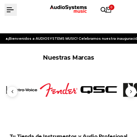
Saltar
0
al
contenido
¡Bienvenidos a AUDIOSYSTEMS MUSIC! Celebramos nuestra inauguració
Nuestras Marcas
Tu Tienda de Instrumentos y Audio Profesional