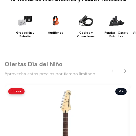
DJ
Grabación y
Audífonos
Cables y
Fundas, Case y
Vi
Estudio
Conectores
Estuches
Ofertas Día del Niño
Aprovecha estos precios por tiempo limitado
OFERTA
-7%