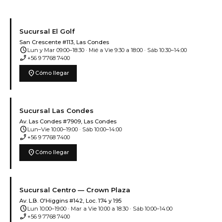
Sucursal El Golf
San Crescente #113, Las Condes
schedule
Lun y Mar 09:00–18:30 · Mié a Vie 9:30 a 18:00 · Sáb 10:30–14:00
phone_enabled
+56 9 7768 7400
location_on
Cómo llegar
Sucursal Las Condes
Av. Las Condes #7909, Las Condes
schedule
Lun–Vie 10:00–19:00 · Sáb 10:00–14:00
phone_enabled
+56 9 7768 7400
location_on
Cómo llegar
Sucursal Centro — Crown Plaza
Av. L.B. O'Higgins #142, Loc. 174 y 195
schedule
Lun 10:00–19:00 · Mar a Vie 10:00 a 18:30 · Sáb 10:00–14:00
phone_enabled
+56 9 7768 7400