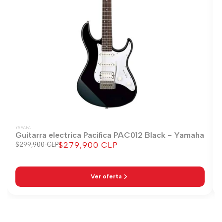
YAMAHA
Guitarra electrica Pacifica PAC012 Black - Yamaha
$279,900 CLP
Precio
$299,900 CLP
Precio
regular
de
venta
Ver oferta