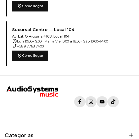
location_on
Cómo llegar
Sucursal Centro — Local 104
Av. L.B. O'Higgins #108, Local 104
schedule
Lun 10:00–19:00 · Mar a Vie 10:00 a 18:30 · Sáb 10:00–14:00
phone_enabled
+56 9 7768 7400
location_on
Cómo llegar
Facebook
Instagram
YouTube
TikTok
Categorias