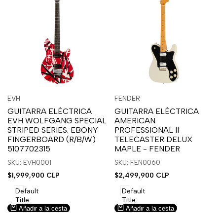
Inicia
Inicia
Inicia
Inicia
Vista
Vista
EVH
FENDER
Proveedor:
Proveedor:
sesión
sesión
sesión
sesión
rápida
rápida
GUITARRA ELÉCTRICA
GUITARRA ELÉCTRICA
para
para
para
para
EVH WOLFGANG SPECIAL
AMERICAN
usar
usar
usar
usar
STRIPED SERIES: EBONY
PROFESSIONAL II
la
Compare
la
Compare
FINGERBOARD (R/B/W)
TELECASTER DELUX
lista
lista
5107702315
MAPLE - FENDER
de
de
SKU: EVH0001
SKU: FEN0060
deseos.
deseos.
Precio
$1,999,900 CLP
Precio
$2,499,900 CLP
de
de
venta
venta
Default
Default
Title
Title
Añadir a la cesta
Añadir a la cesta