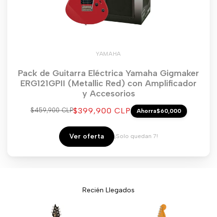
YAMAHA
Pack de Guitarra Eléctrica Yamaha Gigmaker
ERG121GPII (Metallic Red) con Amplificador
y Accesorios
Precio
$399,900 CLP
Precio
$459,900 CLP
Ahorra
$60,000
regular
de
venta
Ver oferta
¡Solo quedan 7!
Recién Llegados