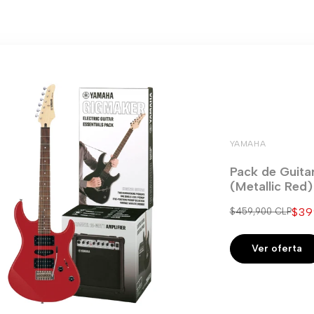
YAMAHA
Pack de Guita
(Metallic Red
Pre
$39
Precio
$459,900 CLP
regular
de
ven
Ver oferta