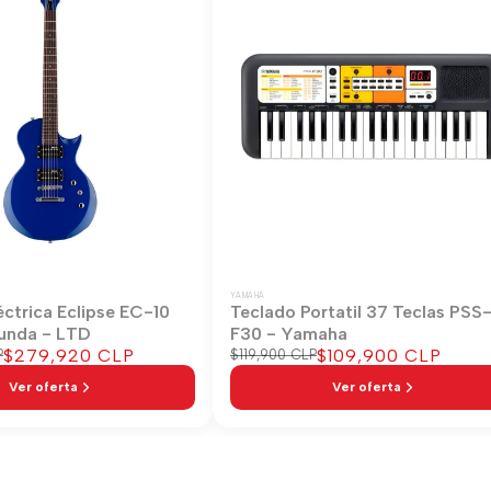
YAMAHA
éctrica Eclipse EC-10
Teclado Portatil 37 Teclas PSS
unda - LTD
F30 - Yamaha
Precio
$279,920 CLP
Precio
$109,900 CLP
P
Precio
$119,900 CLP
regular
de
de
Ver oferta
Ver oferta
venta
venta