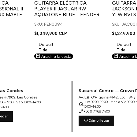
para
para
para
para
ICA
GUITARRA ELÉCTRICA
GUITARRA
SIONAL II
PLAYER II JAGUAR RW
JACKSON 
usar
usar
usar
usar
UX MAPLE
AQUATONE BLUE - FENDER
YLW BVLS
la
Compare
la
Compar
lista
lista
SKU: FEN0094
SKU: JAC00
de
de
Precio
$1,049,900 CLP
Precio
$1,249,900
deseos.
deseos.
de
de
venta
venta
Default
Default
Title
Title
Añadir a la cesta
Añadir a l
Las Condes
Sucursal Centro — Crown 
es #7909, Las Condes
Av. L.B. O'Higgins #142, Loc. 174 y 
Lun 10:00–19:00 · Mar a Vie 10:00 a
00–19:00 · Sáb 10:00–14:00
schedule
10:00–14:00
 7400
phone_enabled
+56 9 7768 7400
legar
location_on
Cómo llegar