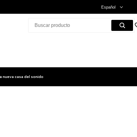
Celebramos nuestra inauguración.
Compra Ya!
Español
a nueva casa del sonido