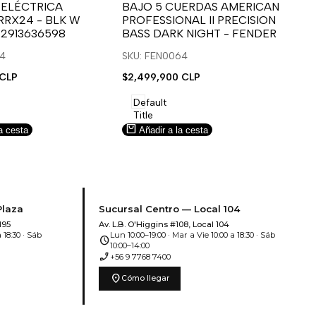
para
para
 ELÉCTRICA
BAJO 5 CUERDAS AMERICAN
B
RRX24 - BLK W
PROFESSIONAL II PRECISION
FA
usar
usar
u
 2913636598
BASS DARK NIGHT - FENDER
SN
e
la
Compare
l
lista
l
14
SKU: FEN0064
SK
de
 CLP
Precio
$2,499,900 CLP
Pr
$5
deseos.
de
de
venta
ve
Default
Title
a cesta
Añadir a la cesta
Plaza
Sucursal Centro — Local 104
195
Av. L.B. O'Higgins #108, Local 104
 18:30 · Sáb
Lun 10:00–19:00 · Mar a Vie 10:00 a 18:30 · Sáb
schedule
10:00–14:00
phone_enabled
+56 9 7768 7400
location_on
Cómo llegar