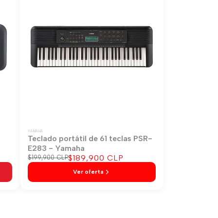
YAMAHA
-
Teclado portátil de 61 teclas PSR-
E283 - Yamaha
Precio
$189,900 CLP
Precio
$199,900 CLP
regular
de
Ver oferta
venta