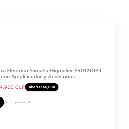
rra Eléctrica Yamaha Gigmaker ERG121GPII
) con Amplificador y Accesorios
cio
9,900 CLP
Ahorra
$60,000
ta
¡Solo quedan 7!