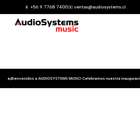
Saltar
📱 +56 9 7768 7400
✉️ ventas@audiosystems.cl
al
contenido
¡Bienvenidos a AUDIOSYSTEMS MUSIC! Celebramos nuestra inauguraci