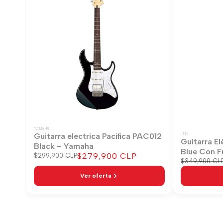
YAMAHA
Guitarra electrica Pacifica PAC012
LTD
Guitarra El
Black - Yamaha
Blue Con F
Precio
$279,900 CLP
Precio
$299,900 CLP
Precio
$349,900 CL
regular
de
regular
venta
Ver oferta