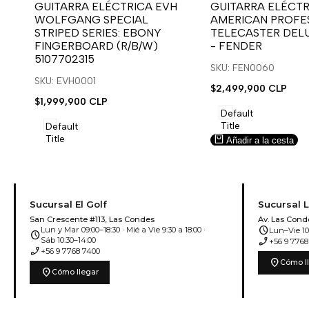
para
para
para
para
GUITARRA ELÉCTRICA EVH
GUITARRA ELÉCTR
WOLFGANG SPECIAL
AMERICAN PROFES
usar
usar
usar
usar
STRIPED SERIES: EBONY
TELECASTER DEL
la
Compare
la
Compare
FINGERBOARD (R/B/W)
- FENDER
lista
lista
5107702315
de
de
SKU: FEN0060
deseos.
deseos.
SKU: EVH0001
Precio
$2,499,900 CLP
de
Precio
$1,999,900 CLP
venta
de
Default
venta
Title
Default
Title
Añadir a la cesta
Añadir a la cesta
Sucursal El Golf
Sucursal 
San Crescente #113, Las Condes
Av. Las Cond
schedule
Lun y Mar 09:00–18:30 · Mié a Vie 9:30 a 18:00 ·
Lun–Vie 10:
schedule
phone_enabled
Sáb 10:30–14:00
+56 9 7768
phone_enabled
+56 9 7768 7400
location_on
Cómo l
location_on
Cómo llegar