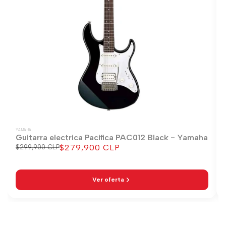
YAMAHA
Guitarra electrica Pacifica PAC012 Black - Yamaha
$279,900 CLP
Precio
$299,900 CLP
Precio
regular
de
venta
Ver oferta