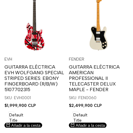
Inicia
Inicia
Inicia
Inicia
Vista
Vista
EVH
FENDER
Proveedor:
Proveedor:
sesión
sesión
sesión
sesión
rápida
rápida
GUITARRA ELÉCTRICA
GUITARRA ELÉCTRICA
para
para
para
para
EVH WOLFGANG SPECIAL
AMERICAN
usar
usar
usar
usar
STRIPED SERIES: EBONY
PROFESSIONAL II
la
Compare
la
Compare
FINGERBOARD (R/B/W)
TELECASTER DELUX
lista
lista
5107702315
MAPLE - FENDER
de
de
SKU: EVH0001
SKU: FEN0060
deseos.
deseos.
Precio
$1,999,900 CLP
Precio
$2,499,900 CLP
de
de
venta
venta
Default
Default
Title
Title
Añadir a la cesta
Añadir a la cesta