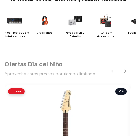
Pianos, Teclados y
Audífonos
Grabación y
Atriles y
Equip
Sintetizadores
Estudio
Accesorios
Ofertas Día del Niño
Aprovecha estos precios por tiempo limitado
OFERTA
-7%