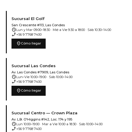
Sucursal El Golf
San Crescente #113, Las Condes
schedule
Lun y Mar 09:00–18:30 · Mié a Vie 9:30 a 18:00 · Sáb 10:30–14:00
phone_enabled
+56 9 7768 7400
location_on
Cómo llegar
Sucursal Las Condes
Av. Las Condes #7909, Las Condes
schedule
Lun–Vie 10:00–19:00 · Sáb 10:00–14:00
phone_enabled
+56 9 7768 7400
location_on
Cómo llegar
Sucursal Centro — Crown Plaza
Av. L.B. O'Higgins #142, Loc. 174 y 195
schedule
Lun 10:00–19:00 · Mar a Vie 10:00 a 18:30 · Sáb 10:00–14:00
phone_enabled
+56 9 7768 7400