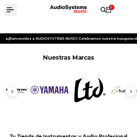
Saltar
0
al
contenido
¡Bienvenidos a AUDIOSYSTEMS MUSIC! Celebramos nuestra inauguració
Nuestras Marcas
Tu Tienda de Instrumentos y Audio Profesional