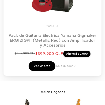
YAMAHA
Pack de Guitarra Eléctrica Yamaha Gigmaker
ERG121GPII (Metallic Red) con Amplificador
y Accesorios
Precio
$399,900 CLP
Precio
$459,900 CLP
Ahorra
$60,000
regular
de
venta
Ver oferta
¡Solo quedan 7!
Recién Llegados