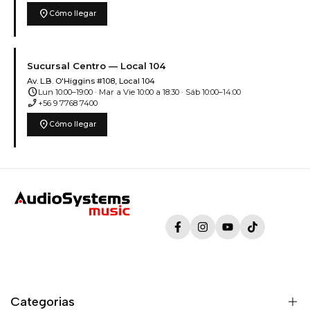
location_on
Cómo llegar
Sucursal Centro — Local 104
Av. L.B. O'Higgins #108, Local 104
schedule
Lun 10:00–19:00 · Mar a Vie 10:00 a 18:30 · Sáb 10:00–14:00
phone_enabled
+56 9 7768 7400
location_on
Cómo llegar
Facebook
Instagram
YouTube
TikTok
Categorias