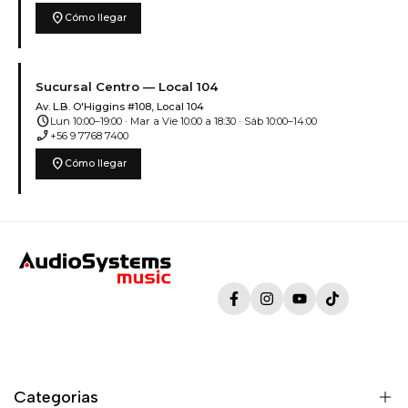
location_on
Cómo llegar
Sucursal Centro — Local 104
Av. L.B. O'Higgins #108, Local 104
schedule
Lun 10:00–19:00 · Mar a Vie 10:00 a 18:30 · Sáb 10:00–14:00
phone_enabled
+56 9 7768 7400
location_on
Cómo llegar
Facebook
Instagram
YouTube
TikTok
Categorias