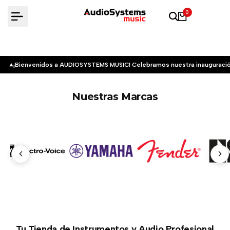
Saltar
0
al
contenido
¡Bienvenidos a AUDIOSYSTEMS MUSIC! Celebramos nuestra inauguració
Nuestras Marcas
Tu Tienda de Instrumentos y Audio Profesional