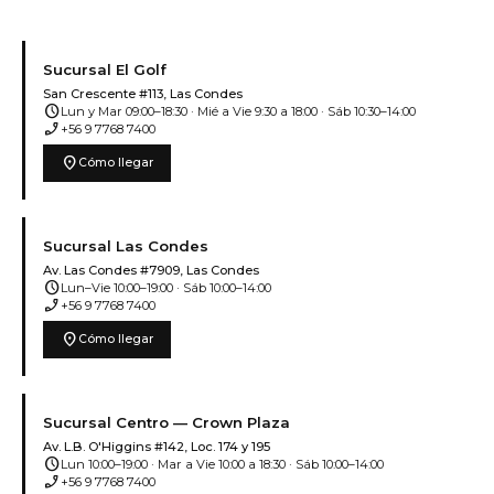
Sucursal El Golf
San Crescente #113, Las Condes
schedule
Lun y Mar 09:00–18:30 · Mié a Vie 9:30 a 18:00 · Sáb 10:30–14:00
phone_enabled
+56 9 7768 7400
location_on
Cómo llegar
Sucursal Las Condes
Av. Las Condes #7909, Las Condes
schedule
Lun–Vie 10:00–19:00 · Sáb 10:00–14:00
phone_enabled
+56 9 7768 7400
location_on
Cómo llegar
Sucursal Centro — Crown Plaza
Av. L.B. O'Higgins #142, Loc. 174 y 195
schedule
Lun 10:00–19:00 · Mar a Vie 10:00 a 18:30 · Sáb 10:00–14:00
phone_enabled
+56 9 7768 7400