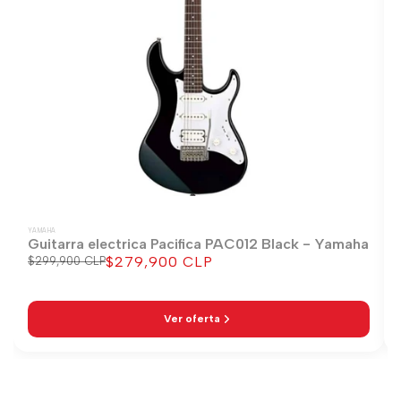
YAMAHA
Guitarra electrica Pacifica PAC012 Black - Yamaha
$279,900 CLP
Precio
$299,900 CLP
Precio
regular
de
venta
Ver oferta