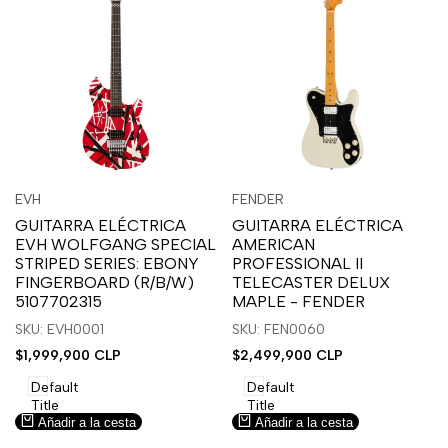
Inicia
Inicia
Inicia
Inicia
Vista
Vista
EVH
FENDER
Proveedor:
Proveedor:
sesión
sesión
sesión
sesión
rápida
rápida
GUITARRA ELÉCTRICA
GUITARRA ELÉCTRICA
para
para
para
para
EVH WOLFGANG SPECIAL
AMERICAN
usar
usar
usar
usar
STRIPED SERIES: EBONY
PROFESSIONAL II
la
Compare
la
Compare
FINGERBOARD (R/B/W)
TELECASTER DELUX
lista
lista
5107702315
MAPLE - FENDER
de
de
SKU: EVH0001
SKU: FEN0060
deseos.
deseos.
Precio
$1,999,900 CLP
Precio
$2,499,900 CLP
de
de
venta
venta
Default
Default
Title
Title
Añadir a la cesta
Añadir a la cesta