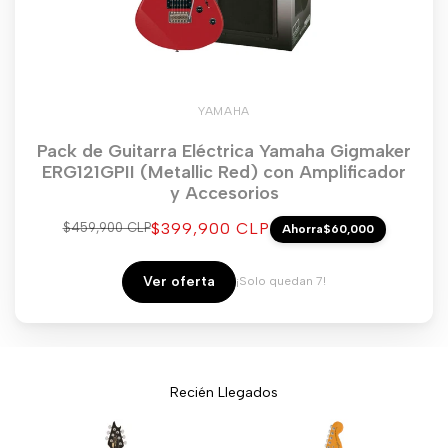
YAMAHA
Pack de Guitarra Eléctrica Yamaha Gigmaker
ERG121GPII (Metallic Red) con Amplificador
y Accesorios
Precio
$399,900 CLP
Precio
$459,900 CLP
Ahorra
$60,000
regular
de
venta
Ver oferta
¡Solo quedan 7!
Recién Llegados