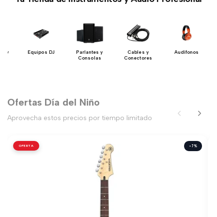
ón y
Equipos DJ
Parlantes y
Cables y
Audífonos
io
Consolas
Conectores
Ofertas Día del Niño
Aprovecha estos precios por tiempo limitado
OFERTA
-7%