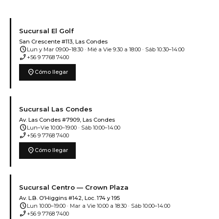
Sucursal El Golf
San Crescente #113, Las Condes
schedule
Lun y Mar 09:00–18:30 · Mié a Vie 9:30 a 18:00 · Sáb 10:30–14:00
phone_enabled
+56 9 7768 7400
location_on
Cómo llegar
Sucursal Las Condes
Av. Las Condes #7909, Las Condes
schedule
Lun–Vie 10:00–19:00 · Sáb 10:00–14:00
phone_enabled
+56 9 7768 7400
location_on
Cómo llegar
Sucursal Centro — Crown Plaza
Av. L.B. O'Higgins #142, Loc. 174 y 195
schedule
Lun 10:00–19:00 · Mar a Vie 10:00 a 18:30 · Sáb 10:00–14:00
phone_enabled
+56 9 7768 7400