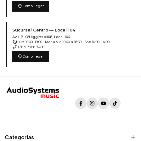
location_on
Cómo llegar
Sucursal Centro — Local 104
Av. L.B. O'Higgins #108, Local 104
schedule
Lun 10:00–19:00 · Mar a Vie 10:00 a 18:30 · Sáb 10:00–14:00
phone_enabled
+56 9 7768 7400
location_on
Cómo llegar
Facebook
Instagram
YouTube
TikTok
Categorias