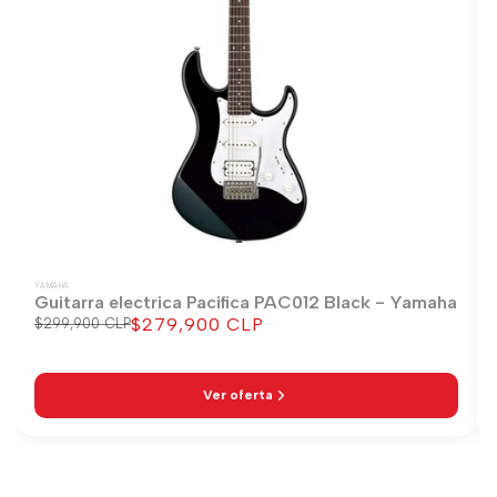
YAMAHA
Guitarra electrica Pacifica PAC012 Black - Yamaha
$279,900 CLP
Precio
$299,900 CLP
Precio
regular
de
venta
Ver oferta