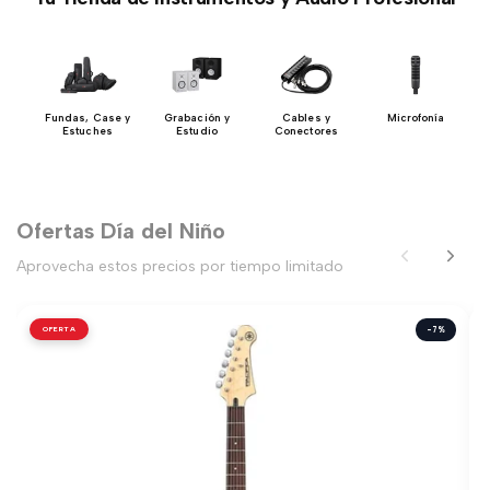
Fundas, Case y
Grabación y
Cables y
Microfonía
Estuches
Estudio
Conectores
Ofertas Día del Niño
Aprovecha estos precios por tiempo limitado
OFERTA
-7%