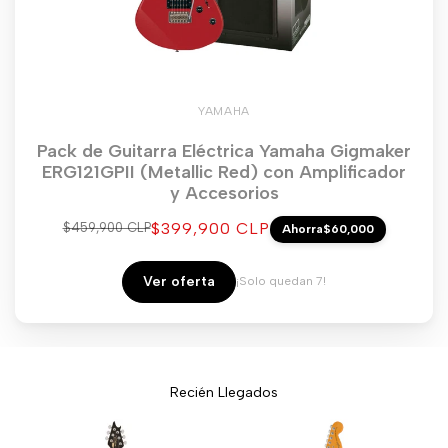
YAMAHA
Pack de Guitarra Eléctrica Yamaha Gigmaker
ERG121GPII (Metallic Red) con Amplificador
y Accesorios
Precio
$399,900 CLP
Precio
$459,900 CLP
Ahorra
$60,000
regular
de
venta
Ver oferta
¡Solo quedan 7!
Recién Llegados