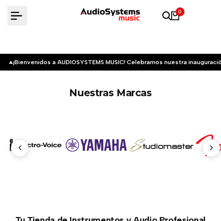
Saltar
0
al
contenido
¡Bienvenidos a AUDIOSYSTEMS MUSIC! Celebramos nuestra inauguració
Nuestras Marcas
Tu Tienda de Instrumentos y Audio Profesional