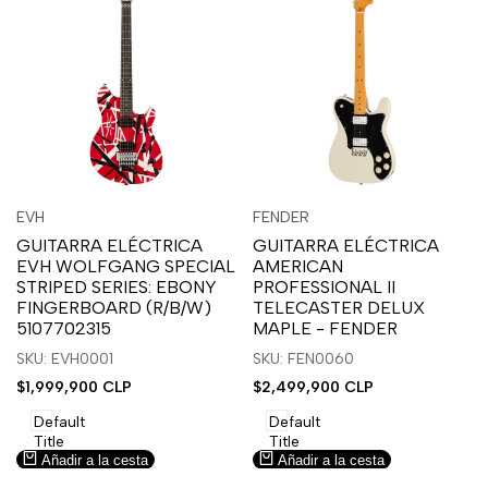
Inicia
Inicia
Inicia
Inicia
Vista
Vista
EVH
FENDER
Proveedor:
Proveedor:
sesión
sesión
sesión
sesión
rápida
rápida
GUITARRA ELÉCTRICA
GUITARRA ELÉCTRICA
para
para
para
para
EVH WOLFGANG SPECIAL
AMERICAN
usar
usar
usar
usar
STRIPED SERIES: EBONY
PROFESSIONAL II
la
Compare
la
Compare
FINGERBOARD (R/B/W)
TELECASTER DELUX
lista
lista
5107702315
MAPLE - FENDER
de
de
SKU: EVH0001
SKU: FEN0060
deseos.
deseos.
Precio
$1,999,900 CLP
Precio
$2,499,900 CLP
de
de
venta
venta
Default
Default
Title
Title
Añadir a la cesta
Añadir a la cesta