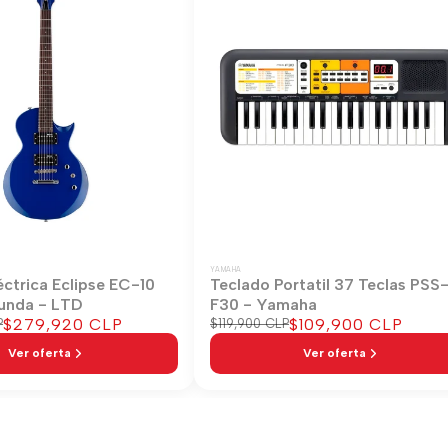
YAMAHA
éctrica Eclipse EC-10
Teclado Portatil 37 Teclas PSS
unda - LTD
F30 - Yamaha
Precio
$279,920 CLP
Precio
$109,900 CLP
P
Precio
$119,900 CLP
regular
de
de
Ver oferta
Ver oferta
venta
venta