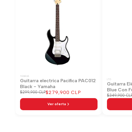
YAMAHA
Guitarra electrica Pacifica PAC012
LTD
Guitarra El
Black - Yamaha
Blue Con F
Precio
$279,900 CLP
Precio
$299,900 CLP
Precio
$349,900 CL
regular
de
regular
venta
Ver oferta