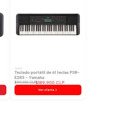
YAMAHA
-
Teclado portátil de 61 teclas PSR-
E283 - Yamaha
Precio
$189,900 CLP
Precio
$199,900 CLP
regular
de
Ver oferta
venta