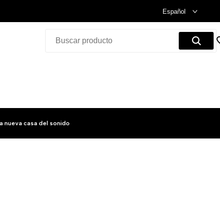
Celebramos nuestra inauguración.
Compra Ya!
Español
a nueva casa del sonido