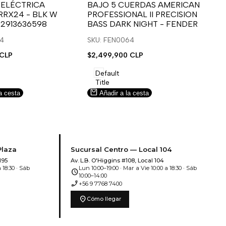
para
para
 ELÉCTRICA
BAJO 5 CUERDAS AMERICAN
B
RRX24 - BLK W
PROFESSIONAL II PRECISION
FA
usar
usar
u
 2913636598
BASS DARK NIGHT - FENDER
SN
e
la
Compare
l
lista
l
14
SKU: FEN0064
SK
de
 CLP
Precio
$2,499,900 CLP
Pr
$5
deseos.
de
de
venta
ve
Default
Title
a cesta
Añadir a la cesta
Plaza
Sucursal Centro — Local 104
195
Av. L.B. O'Higgins #108, Local 104
 18:30 · Sáb
Lun 10:00–19:00 · Mar a Vie 10:00 a 18:30 · Sáb
schedule
10:00–14:00
phone_enabled
+56 9 7768 7400
location_on
Cómo llegar