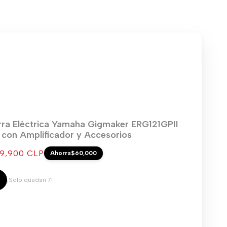
rra Eléctrica Yamaha Gigmaker ERG121GPII
) con Amplificador y Accesorios
cio
9,900 CLP
Ahorra
$60,000
ta
¡Solo quedan 7!