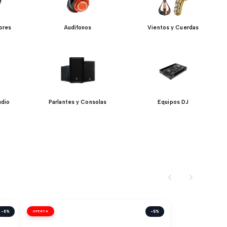
ores
Audífonos
Vientos y Cuerdas
udio
Parlantes y Consolas
Equipos DJ
-8%
OFERTA
-5%