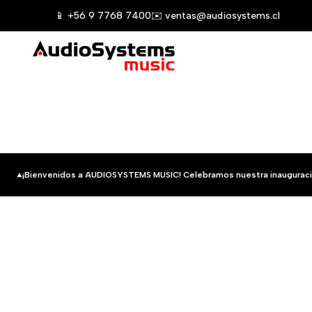
Saltar
📱 +56 9 7768 7400
✉️ ventas@audiosystems.cl
al
contenido
¡Bienvenidos a AUDIOSYSTEMS MUSIC! Celebramos nuestra inauguraci