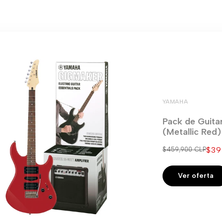
YAMAHA
Pack de Guita
(Metallic Red
Pre
$39
Precio
$459,900 CLP
regular
de
ven
Ver oferta