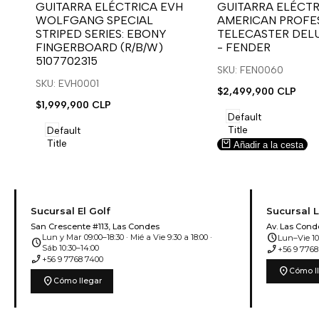
para
para
para
para
GUITARRA ELÉCTRICA EVH
GUITARRA ELÉCTR
WOLFGANG SPECIAL
AMERICAN PROFES
usar
usar
usar
usar
STRIPED SERIES: EBONY
TELECASTER DEL
la
Compare
la
Compare
FINGERBOARD (R/B/W)
- FENDER
lista
lista
5107702315
de
de
SKU: FEN0060
deseos.
deseos.
SKU: EVH0001
Precio
$2,499,900 CLP
de
Precio
$1,999,900 CLP
venta
de
Default
venta
Title
Default
Title
Añadir a la cesta
Añadir a la cesta
Sucursal El Golf
Sucursal 
San Crescente #113, Las Condes
Av. Las Cond
schedule
Lun y Mar 09:00–18:30 · Mié a Vie 9:30 a 18:00 ·
Lun–Vie 10:
schedule
phone_enabled
Sáb 10:30–14:00
+56 9 7768
phone_enabled
+56 9 7768 7400
location_on
Cómo l
location_on
Cómo llegar