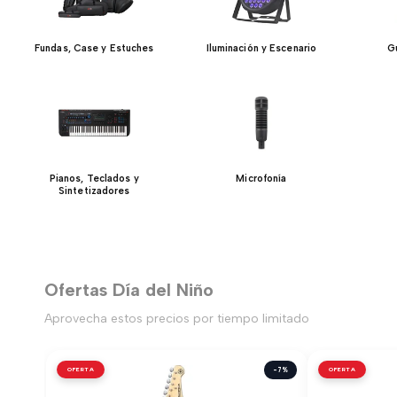
Fundas, Case y Estuches
Iluminación y Escenario
Gu
Pianos, Teclados y
Microfonía
Sintetizadores
Ofertas Día del Niño
Aprovecha estos precios por tiempo limitado
OFERTA
-7%
OFERTA