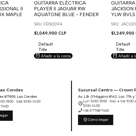
para
para
para
para
ICA
GUITARRA ELÉCTRICA
GUITARRA
SIONAL II
PLAYER II JAGUAR RW
JACKSON 
usar
usar
usar
usar
UX MAPLE
AQUATONE BLUE - FENDER
YLW BVLS
la
Compare
la
Compar
lista
lista
SKU: FEN0094
SKU: JAC00
de
de
Precio
$1,049,900 CLP
Precio
$1,249,900
deseos.
deseos.
de
de
venta
venta
Default
Default
Title
Title
Añadir a la cesta
Añadir a l
Las Condes
Sucursal Centro — Crown 
es #7909, Las Condes
Av. L.B. O'Higgins #142, Loc. 174 y 
Lun 10:00–19:00 · Mar a Vie 10:00 a
00–19:00 · Sáb 10:00–14:00
schedule
10:00–14:00
 7400
phone_enabled
+56 9 7768 7400
legar
location_on
Cómo llegar