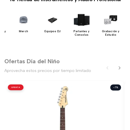
se y
Merch
Equipos DJ
Parlantes y
Grabación y
s
Consolas
Estudio
Ofertas Día del Niño
Aprovecha estos precios por tiempo limitado
OFERTA
-7%