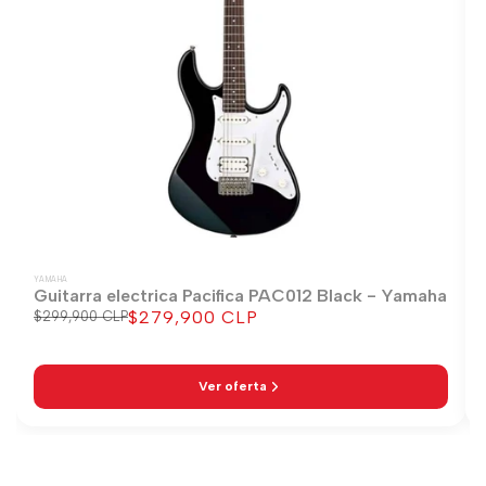
YAMAHA
Guitarra electrica Pacifica PAC012 Black - Yamaha
$279,900 CLP
Precio
$299,900 CLP
Precio
regular
de
venta
Ver oferta