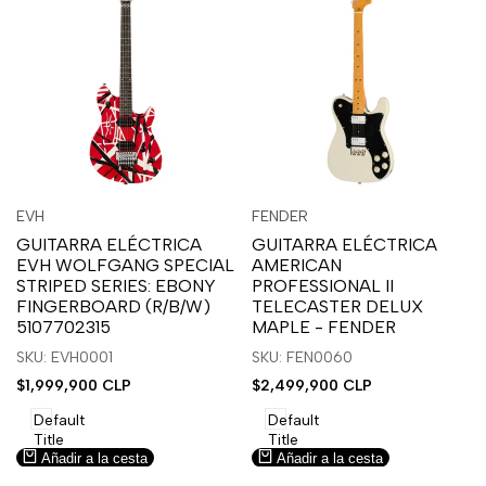
Inicia
Inicia
Inicia
Inicia
Vista
Vista
EVH
FENDER
Proveedor:
Proveedor:
sesión
sesión
sesión
sesión
rápida
rápida
GUITARRA ELÉCTRICA
GUITARRA ELÉCTRICA
para
para
para
para
EVH WOLFGANG SPECIAL
AMERICAN
usar
usar
usar
usar
STRIPED SERIES: EBONY
PROFESSIONAL II
la
Compare
la
Compare
FINGERBOARD (R/B/W)
TELECASTER DELUX
lista
lista
5107702315
MAPLE - FENDER
de
de
SKU: EVH0001
SKU: FEN0060
deseos.
deseos.
Precio
$1,999,900 CLP
Precio
$2,499,900 CLP
de
de
venta
venta
Default
Default
Title
Title
Añadir a la cesta
Añadir a la cesta