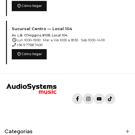
location_on
Cómo llegar
Sucursal Centro — Local 104
Av. L.B. O'Higgins #108, Local 104
schedule
Lun 10:00–19:00 · Mar a Vie 10:00 a 18:30 · Sáb 10:00–14:00
phone_enabled
+56 9 7768 7400
location_on
Cómo llegar
Facebook
Instagram
YouTube
TikTok
Categorias