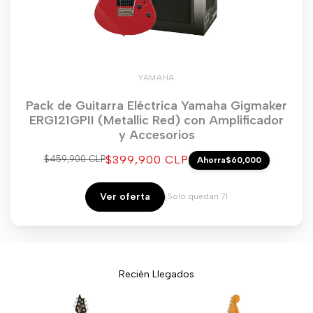
YAMAHA
Pack de Guitarra Eléctrica Yamaha Gigmaker
ERG121GPII (Metallic Red) con Amplificador
y Accesorios
Precio
$399,900 CLP
Precio
$459,900 CLP
Ahorra
$60,000
regular
de
venta
Ver oferta
¡Solo quedan 7!
Recién Llegados