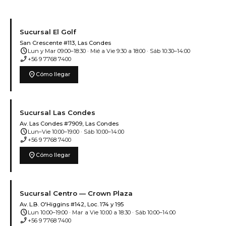
Sucursal El Golf
San Crescente #113, Las Condes
schedule
Lun y Mar 09:00–18:30 · Mié a Vie 9:30 a 18:00 · Sáb 10:30–14:00
phone_enabled
+56 9 7768 7400
location_on
Cómo llegar
Sucursal Las Condes
Av. Las Condes #7909, Las Condes
schedule
Lun–Vie 10:00–19:00 · Sáb 10:00–14:00
phone_enabled
+56 9 7768 7400
location_on
Cómo llegar
Sucursal Centro — Crown Plaza
Av. L.B. O'Higgins #142, Loc. 174 y 195
schedule
Lun 10:00–19:00 · Mar a Vie 10:00 a 18:30 · Sáb 10:00–14:00
phone_enabled
+56 9 7768 7400