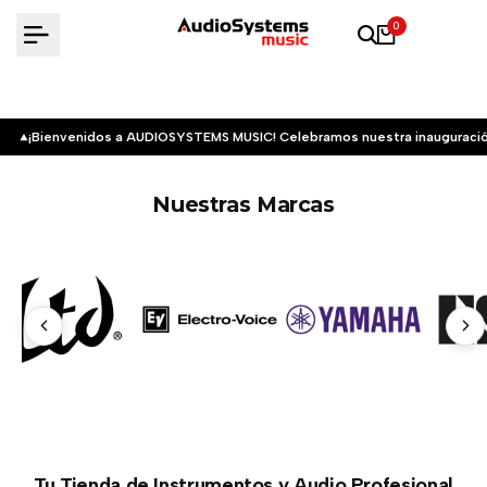
Saltar
0
al
contenido
¡Bienvenidos a AUDIOSYSTEMS MUSIC! Celebramos nuestra inauguració
Nuestras Marcas
Tu Tienda de Instrumentos y Audio Profesional