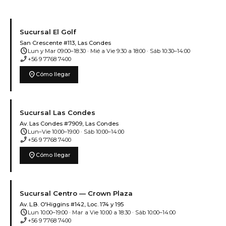
Sucursal El Golf
San Crescente #113, Las Condes
schedule
Lun y Mar 09:00–18:30 · Mié a Vie 9:30 a 18:00 · Sáb 10:30–14:00
phone_enabled
+56 9 7768 7400
location_on
Cómo llegar
Sucursal Las Condes
Av. Las Condes #7909, Las Condes
schedule
Lun–Vie 10:00–19:00 · Sáb 10:00–14:00
phone_enabled
+56 9 7768 7400
location_on
Cómo llegar
Sucursal Centro — Crown Plaza
Av. L.B. O'Higgins #142, Loc. 174 y 195
schedule
Lun 10:00–19:00 · Mar a Vie 10:00 a 18:30 · Sáb 10:00–14:00
phone_enabled
+56 9 7768 7400