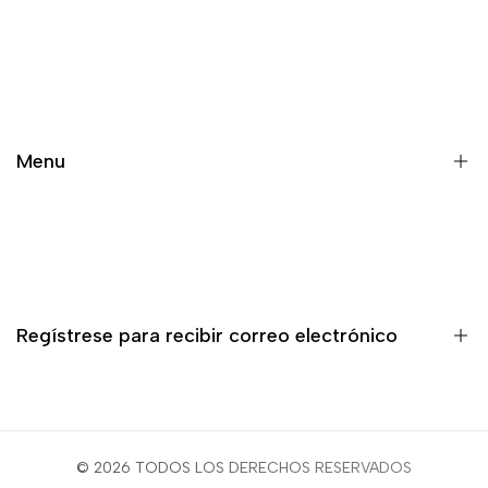
Atriles Cuerdas Audifonos y Otros Accesorios
Audifonos
Bateria y Percusion
Menu
Cables y Conectores
Equipo Dj
Inicio
Fundas Cases y Estuches
Productos
Grabacion y Estudio
Marcas
Guitarras y Bajos
Regístrese para recibir correo electrónico
Contacto
Iluminacion y Escenario
Merch
Microfonos
¡Regístrate para ser el primero en enterarte de las novedades,
rebajas, contenido exclusivo, eventos y mucho más!
Parlantes y Consolas
© 2026 TODOS LOS DERECHOS RESERVADOS