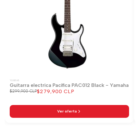
YAMAHA
Guitarra electrica Pacifica PAC012 Black - Yamaha
$279,900 CLP
Precio
$299,900 CLP
Precio
regular
de
venta
Ver oferta