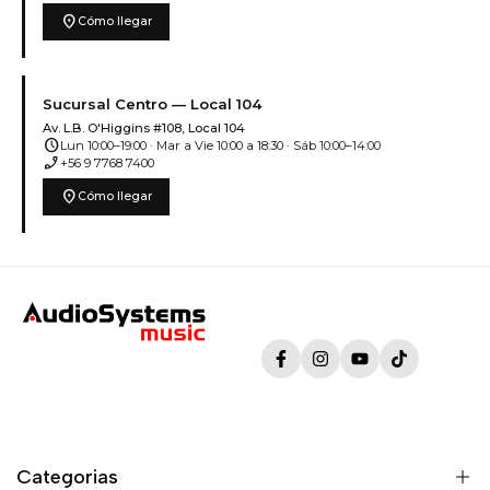
location_on
Cómo llegar
Sucursal Centro — Local 104
Av. L.B. O'Higgins #108, Local 104
schedule
Lun 10:00–19:00 · Mar a Vie 10:00 a 18:30 · Sáb 10:00–14:00
phone_enabled
+56 9 7768 7400
location_on
Cómo llegar
Facebook
Instagram
YouTube
TikTok
Categorias