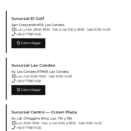
Sucursal El Golf
San Crescente #113, Las Condes
schedule
Lun y Mar 09:00–18:30 · Mié a Vie 9:30 a 18:00 · Sáb 10:30–14:00
phone_enabled
+56 9 7768 7400
location_on
Cómo llegar
Sucursal Las Condes
Av. Las Condes #7909, Las Condes
schedule
Lun–Vie 10:00–19:00 · Sáb 10:00–14:00
phone_enabled
+56 9 7768 7400
location_on
Cómo llegar
Sucursal Centro — Crown Plaza
Av. L.B. O'Higgins #142, Loc. 174 y 195
schedule
Lun 10:00–19:00 · Mar a Vie 10:00 a 18:30 · Sáb 10:00–14:00
phone_enabled
+56 9 7768 7400