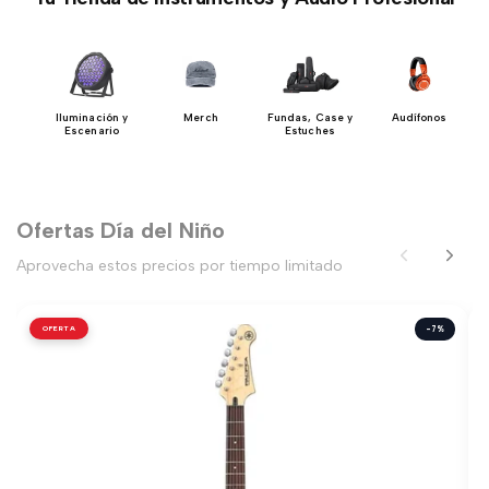
 DJ
Iluminación y
Merch
Fundas, Case y
Audífonos
Escenario
Estuches
Ofertas Día del Niño
Aprovecha estos precios por tiempo limitado
OFERTA
-7%