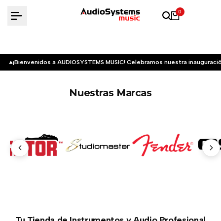
Saltar
0
al
contenido
¡Bienvenidos a AUDIOSYSTEMS MUSIC! Celebramos nuestra inauguració
Nuestras Marcas
Tu Tienda de Instrumentos y Audio Profesional