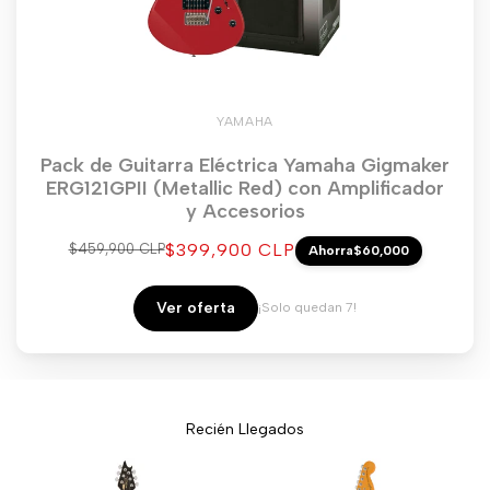
YAMAHA
Pack de Guitarra Eléctrica Yamaha Gigmaker
ERG121GPII (Metallic Red) con Amplificador
y Accesorios
Precio
$399,900 CLP
Precio
$459,900 CLP
Ahorra
$60,000
regular
de
venta
Ver oferta
¡Solo quedan 7!
Recién Llegados