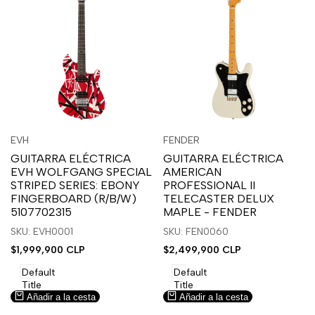
Inicia
Inicia
Inicia
Inicia
Vista
Vista
EVH
FENDER
Proveedor:
Proveedor:
sesión
sesión
sesión
sesión
rápida
rápida
GUITARRA ELÉCTRICA
GUITARRA ELÉCTRICA
para
para
para
para
EVH WOLFGANG SPECIAL
AMERICAN
usar
usar
usar
usar
STRIPED SERIES: EBONY
PROFESSIONAL II
la
Compare
la
Compare
FINGERBOARD (R/B/W)
TELECASTER DELUX
lista
lista
5107702315
MAPLE - FENDER
de
de
SKU: EVH0001
SKU: FEN0060
deseos.
deseos.
Precio
$1,999,900 CLP
Precio
$2,499,900 CLP
de
de
venta
venta
Default
Default
Title
Title
Añadir a la cesta
Añadir a la cesta